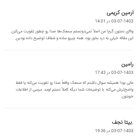
گ
ارمین کریمی
ف
03-07-1403 در 14:01
ت
وااای دمتون گرم! من اصلاً نمی‌دونستم سمعک‌ها صدا رو چطور تقویت می‌کنن.
:
این مقاله خیلی به درد بخور بود، همه چیزو ساده و شفاف توضیح داده بودین.
گ
رامین
ف
03-07-1403 در 17:43
ت
عالی بود! همیشه سوال داشتم که سمعک واقعاً صدا رو تقویت می‌کنه یا فقط
:
واضح‌ترش می‌کنه. با توضیحات شما دیگه کاملاً دستم اومد. مرسی از اطلاعات
خوبتون.
گ
.بیتا نجف
ف
03-07-1403 در 19:36
ت