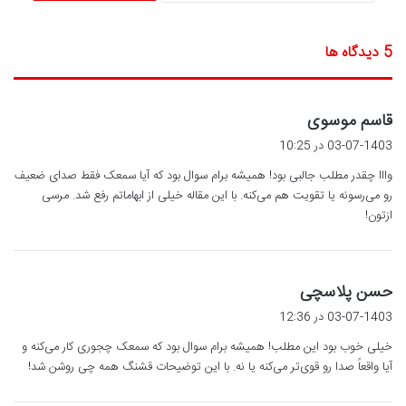
‫5 دیدگاه ها
گ
قاسم موسوی
ف
03-07-1403 در 10:25
ت
وااا چقدر مطلب جالبی بود! همیشه برام سوال بود که آیا سمعک فقط صدای ضعیف
:
رو می‌رسونه یا تقویت هم می‌کنه. با این مقاله خیلی از ابهاماتم رفع شد. مرسی
ازتون!
گ
حسن پلاسچی
ف
03-07-1403 در 12:36
ت
خیلی خوب بود این مطلب! همیشه برام سوال بود که سمعک چجوری کار می‌کنه و
:
آیا واقعاً صدا رو قوی‌تر می‌کنه یا نه. با این توضیحات قشنگ همه چی روشن شد!