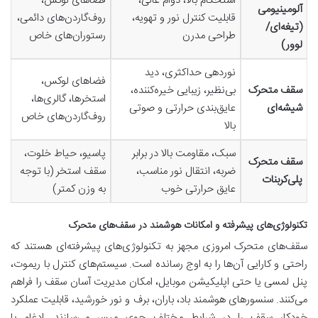
استحکام بالا، دوام عالی،
فضاهای لوکس،
آلومینیومی
قابلیت کنترل نور و تهویه،
روف‌گاردن‌های دائمی،
(تیغه‌ای/
طراحی مدرن
رستوران‌های خاص
لوور)
نوردهی حداکثری، دید
فضاهای لوکس،
سقف متحرک
بی‌نظیر، زیبایی خیره‌کننده،
استخرها، گالری‌ها،
شیشه‌ای
عایق‌بندی حرارتی و صوتی
روف‌گاردن‌های خاص
بالا
سبک، مقاومت بالا در برابر
پاسیو، حیاط خلوت،
سقف متحرک
ضربه، انتقال نور مناسب،
سقف استخر (با توجه
پلی‌کربنات
عایق حرارتی خوب
به وزن کمتر)
تکنولوژی‌های پیشرفته و امکانات هوشمند در سقف‌های متحرک
سقف‌های متحرک امروزی مجهز به تکنولوژی‌های پیشرفته‌ای هستند که
راحتی و کارایی آن‌ها را به اوج رسانده است. سیستم‌های کنترل با ریموت،
پنل لمسی یا حتی اپلیکیشن موبایل، امکان مدیریت آسان سقف را فراهم
می‌کنند. سنسورهای هوشمند باد، باران، برف و نور خورشید، قابلیت عملکرد
خودکار سقف را در شرایط مختلف جوی میسر می‌سازند. ادغام با