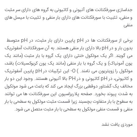
جداسازی سورفکتانت های آنیونی و کاتیونی به گروه های دارای سر مثبت
و منفی، تثبیت با سورفکتانت های دارای بار منفی و تثبیت با میسل های
منفی
برخی از سورفکتانت ها در pH پایین دارای بار مثبت، در pH متوسط ​​
بدون بار و در pH بالا دارای بار منفی هستند. به آن سورفکتانت آمفوتریک
می گویند. اگر یک مولکول خنثی دارای یک گروه با بار مثبت (مانند یک
یون آمونیاک) و یک گروه با بار منفی (مانند یک یون کربوکسیلات) باشد،
مولکول را زویتریون می نامند. ) O- این ترکیبات در pH پایین آمفوتریک
و کاتیونی، در pH کاتیونی و در PH بالا آنیونی هستند. وجود این دو بار
مخالف یک گشتاور دوقطبی بزرگ ایجاد می کند که باعث می شود مولکول
به شدت پیوند بخورد. صفحه پلاریزاسیون این سورفکتانت ها می توانند
به سطوح با بار متفاوت بچسبند زیرا قسمت مثبت مولکول به سطحی با بار
منفی و قسمت منفی مولکول به سطحی با بار مثبت متصل می شود.
موردی یافت نشد