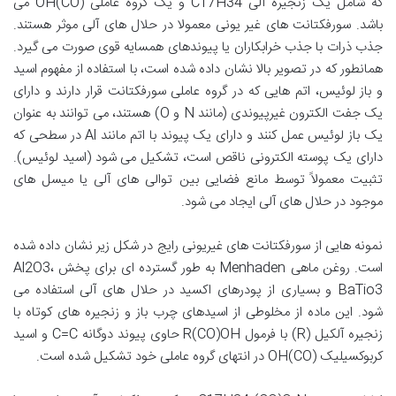
که شامل یک زنجیره آلی C17H34 و یک گروه عاملی (CO)OH می
باشد. سورفکتانت های غیر یونی معمولا در حلال های آلی موثر هستند.
جذب ذرات با جذب خرابکاران یا پیوندهای همسایه قوی صورت می گیرد.
همانطور که در تصویر بالا نشان داده شده است، با استفاده از مفهوم اسید
و باز لوئیس، اتم هایی که در گروه عاملی سورفکتانت قرار دارند و دارای
یک جفت الکترون غیرپیوندی (مانند N و O) هستند، می توانند به عنوان
یک باز لوئیس عمل کنند و دارای یک پیوند با اتم مانند Al در سطحی که
دارای یک پوسته الکترونی ناقص است، تشکیل می شود (اسید لوئیس).
تثبیت معمولاً توسط مانع فضایی بین توالی های آلی یا میسل های
موجود در حلال های آلی ایجاد می شود.
نمونه هایی از سورفکتانت های غیریونی رایج در شکل زیر نشان داده شده
است. روغن ماهی Menhaden به طور گسترده ای برای پخش Al2O3،
BaTio3 و بسیاری از پودرهای اکسید در حلال های آلی استفاده می
شود. این ماده از مخلوطی از اسیدهای چرب باز و زنجیره های کوتاه با
زنجیره آلکیل (R) با فرمول R(CO)OH حاوی پیوند دوگانه C=C و اسید
کربوکسیلیک (CO)OH در انتهای گروه عاملی خود تشکیل شده است.