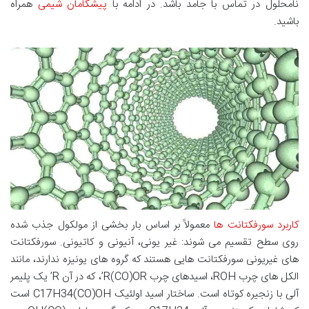
نامحلول در تماس با جامد باشد. در ادامه با
پیشگامان شیمی
همراه
باشید.
کاربرد سورفکتانت ها
معمولاً بر اساس بار بخشی از مولکول جذب شده
روی سطح تقسیم می شوند: غیر یونی، آنیونی و کاتیونی. سورفکتانت
های غیریونی سورفکتانت هایی هستند که گروه های یونیزه ندارند، مانند
الکل های چرب ROH، اسیدهای چرب R(CO)OR’، که در آن R’ یک پلیمر
آلی با زنجیره کوتاه است. ساختار اسید اولئیک C17H34(CO)OH است