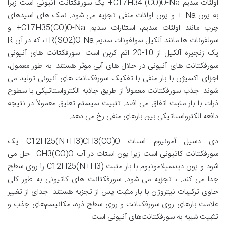
اولئات سدیم C17H34 (CO)O-Na+ یک سورفکتانت آنیونی است زیرا
به یون Na + و یون اولئات منفی تجزیه می شود. نمک های اسیدهای
چرب مانند اولئات سدیم، استئارات سدیم C17H35(CO)O-Na+ و
سولفونات ها مانند آلکیل سولفونات سدیم R(SO2)O-Na+، که در آن R
یک زنجیره آلکیل از 10-20 اتم کربن است. سورفکتانت های آنیونی
سورفکتانت های آنیونی در حلال های آبی موثر هستند. به طور معمول،
اجزای اکسیژن با بار منفی با تفکیک سورفکتانت های آنیونی تولید می
شوند. جذب سورفکتانت معمولاً از طریق جاذبه الکترواستاتیکی با سطوح
ذرات با بار مثبت اتفاق می افتد. تثبیت سیستم تعلیق معمولاً در نتیجه
دافعه الکترواستاتیکی بین بارهای منفی رخ می دهد.
دی دسیل آمونیوم استات C12H25(N+H3)CH3(CO)O یک
سورفکتانت کاتیونی است زیرا یون استات در آب CH3(CO)O– حل می
شود و یون دیدسیلامونیوم با بار مثبت C12H25(N+H3) را روی سطح
جدا می کند. ، تجزیه می شود. سورفکتانت های کاتیونی به طور کلی
حاوی ترکیبات نیتروژن با بار مثبت پس از تجزیه هستند. جدای از تغییر
علامت بارهای روی سورفکتانت و روی سطح ذره، مکانیسم‌های جذب و
تثبیت شبیه به سورفکتانت‌های آنیونی است.