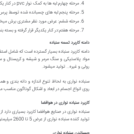
مرحله چهارم:لبه ها به کمک نوار pvc در کنار یکدیگر قرار میگیرند.
مرحله پنجم:لبه های چسبانده شده توسط پرس 
مرحله ششم: عرض مورد نظر مشتری برش میخو
مرحله هفتم:در کنار یکدیگر قرار گرفته و بسته ب
دامنه کاربرد تسمه سنباده
دامنه کاربرد سنباده بسیار گسترده است که شامل است
مواد پلاستیکی و سنگ مرمر و شیشه و کریستال 
رولی و غیره… تولید میشود.
سنباده نواری به لحاظ تنوع اندازه و دانه بندی و 
روی انواع اجسام در ابعاد و اشکال گوناگون مناسب م
کاربرد سنباده نواری در هوافضا
سنباده نواری در صنایع هوافضا کاربرد بسیاری دارد ا
تولید کننده سنباده نواری از عرض 5 تا 2600 میلیمتر میباشد. اگر به دنبال
چسباندن سنباده نواری