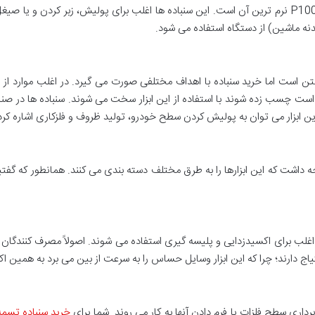
درجات خاصی پیروی می کند که P16 زبرترین و P10000 نرم ترین آن است. این سنباده ها اغلب برای پولی
نه ماشین) از دستگاه استفاده می شود.
ختن است اما خرید سنباده با اهداف مختلفی صورت می گیرد. در اغلب موارد از
ت چسب زده شوند با استفاده از این ابزار سخت می شوند. سنباده ها در صنا
این ابزار می توان به پولیش کردن سطح خودرو، تولید ظروف و فلزکاری اشاره کرد
وجه داشت که این ابزارها را به طرق مختلف دسته بندی می کنند. همانطور که گفت
از سنباده ها 16 تا 26 (P16) است که اغلب برای اکسیدزدایی و پلیسه گیری استفاده می شوند. اصولاً م
 احتیاج دارند؛ چرا که این ابزار وسایل حساس را به سرعت از بین می برد به همین ا
خرید سنباده تسمه