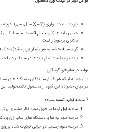
عوامل موثر در قیمت این محصول :
پارچه سنباده نواری (J←JF←X←Y): هرچه پارچه به سمت پارچه Y یعنی پارچه پلی استر حرکت کند سمباده نواری از قیمت بالاتری برخوردار است.
جنس دانه ها (آلومینیوم اکسید ← سیلیکون کا
بالاتری برخوردار است.
گرید سنباده: شماره هر مقدار زبرتر باشد(عدد کم
برند تولیدکننده:تمام برندها در سرتاسر دنی
تولید در سایزهای گوناگون
با توجه به اینکه هریک از سازندگان دستگاه های سنب
در میان خانواده این گروه از محصول باشد،تولید ا
7 مرحله تولید تسمه سنباده:
مرحله اول:ابتدا در طول مورد نظر مشتری برش 
مرحله دوم:لبه ها با دستگاه های ساب زن برداش
مرحله سوم:چسب دو جزئی ترکیب شده برروی ل