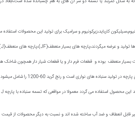
 که به شکل کمربند یا تسمه دو سر آن های به هم چسبانده شده است،ابعاد د
ینیوم،سیلیکون کارباید،زیرکونیوم و سرامیک برای تولید این محصولات استفاده 
های بسیار منعطف(JF)،پارچه های منعطف(J)،پارچه های کتان(X)،پارچه های پلی استر(Y)
پا
حکم،غیر قابل انعطاف و ضد آب ساخته شده اند و نسبت به دیگر محصولات از قیمت ب