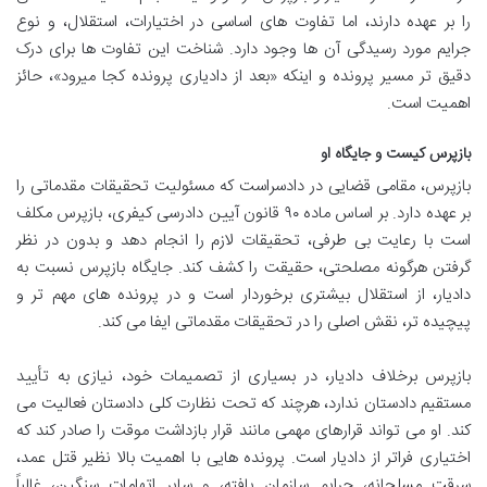
را بر عهده دارند، اما تفاوت های اساسی در اختیارات، استقلال، و نوع
جرایم مورد رسیدگی آن ها وجود دارد. شناخت این تفاوت ها برای درک
دقیق تر مسیر پرونده و اینکه «بعد از دادیاری پرونده کجا میرود»، حائز
اهمیت است.
بازپرس کیست و جایگاه او
بازپرس، مقامی قضایی در دادسراست که مسئولیت تحقیقات مقدماتی را
بر عهده دارد. بر اساس ماده ۹۰ قانون آیین دادرسی کیفری، بازپرس مکلف
است با رعایت بی طرفی، تحقیقات لازم را انجام دهد و بدون در نظر
گرفتن هرگونه مصلحتی، حقیقت را کشف کند. جایگاه بازپرس نسبت به
دادیار، از استقلال بیشتری برخوردار است و در پرونده های مهم تر و
پیچیده تر، نقش اصلی را در تحقیقات مقدماتی ایفا می کند.
بازپرس برخلاف دادیار، در بسیاری از تصمیمات خود، نیازی به تأیید
مستقیم دادستان ندارد، هرچند که تحت نظارت کلی دادستان فعالیت می
کند. او می تواند قرارهای مهمی مانند قرار بازداشت موقت را صادر کند که
اختیاری فراتر از دادیار است. پرونده هایی با اهمیت بالا نظیر قتل عمد،
سرقت مسلحانه، جرایم سازمان یافته، و سایر اتهامات سنگین، غالباً