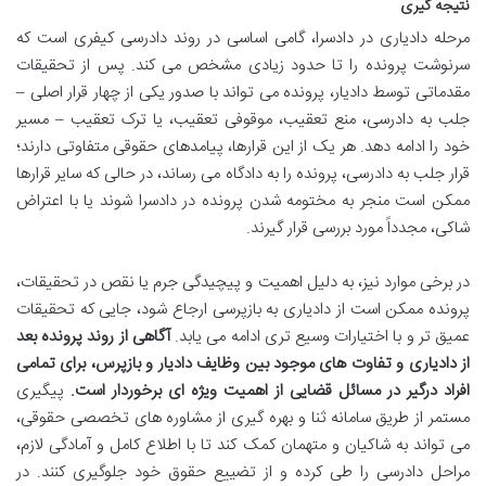
نتیجه گیری
مرحله دادیاری در دادسرا، گامی اساسی در روند دادرسی کیفری است که
سرنوشت پرونده را تا حدود زیادی مشخص می کند. پس از تحقیقات
مقدماتی توسط دادیار، پرونده می تواند با صدور یکی از چهار قرار اصلی –
جلب به دادرسی، منع تعقیب، موقوفی تعقیب، یا ترک تعقیب – مسیر
خود را ادامه دهد. هر یک از این قرارها، پیامدهای حقوقی متفاوتی دارند؛
قرار جلب به دادرسی، پرونده را به دادگاه می رساند، در حالی که سایر قرارها
ممکن است منجر به مختومه شدن پرونده در دادسرا شوند یا با اعتراض
شاکی، مجدداً مورد بررسی قرار گیرند.
در برخی موارد نیز، به دلیل اهمیت و پیچیدگی جرم یا نقص در تحقیقات،
پرونده ممکن است از دادیاری به بازپرسی ارجاع شود، جایی که تحقیقات
عمیق تر و با اختیارات وسیع تری ادامه می یابد.
آگاهی از روند پرونده بعد
از دادیاری و تفاوت های موجود بین وظایف دادیار و بازپرس، برای تمامی
افراد درگیر در مسائل قضایی از اهمیت ویژه ای برخوردار است.
پیگیری
مستمر از طریق سامانه ثنا و بهره گیری از مشاوره های تخصصی حقوقی،
می تواند به شاکیان و متهمان کمک کند تا با اطلاع کامل و آمادگی لازم،
مراحل دادرسی را طی کرده و از تضییع حقوق خود جلوگیری کنند. در