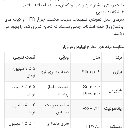
باعث راحتی بیشتر شود و هم درد کمتری به همراه داشته باشد.
۴. امکانات جانبی
سرهای قابل تعویض تنظیمات سرعت مختلف چراغ LED و کیت های
پاکسازی از جمله امکانات جانبی هستند که تجربه کاربری شما را بهبود می
بخشند.
مقایسه برند های مطرح اپیلیدی در بازار
برند
مدل
ویژگی
قیمت تقریبی
۵ تا ۷ میلیون
براون
Silk-épil ۹
ضدآب باتری قوی
تومان
Satinelle
قابلیت ماساژ
۳.۵ تا ۶ میلیون
فیلیپس
Prestige
پوست
تومان
مناسب پوست
۴ تا ۵ میلیون
پاناسونیک
ES-ED۹۴
حساس
تومان
سری ماساژ و
۳ تا ۴.۵ میلیون
رمینگتون
EP۷۷۰۰