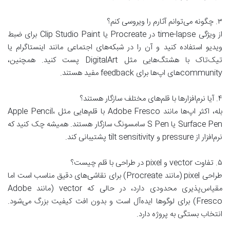
۳. چگونه می‌توانم آثارم را ویروسی کنم؟
از ویژگی time-lapse در Procreate یا Clip Studio Paint برای ضبط
ویدیو استفاده کنید و آن را در شبکه‌های اجتماعی مانند اینستاگرام یا
تیک‌تاک با هشتگ‌هایی مثل DigitalArt پست کنید. همچنین،
community‌های اپ‌ها برای feedback مفید هستند.
۴. آیا نرم‌افزارها با قلم‌های مختلف سازگار هستند؟
بله، اکثر اپ‌ها مانند Adobe Fresco با قلم‌هایی مثل Apple Pencil،
Surface Pen یا S Pen سامسونگ سازگار هستند. همیشه چک کنید که
نرم‌افزار از pressure و tilt sensitivity پشتیبانی کند.
۵. تفاوت vector و pixel در طراحی با قلم چیست؟
طراحی pixel (مانند Procreate) برای نقاشی‌های دقیق مناسب است اما
مقیاس‌پذیری محدودی دارد، در حالی که vector (مانند Adobe
Fresco) برای لوگوها ایده‌آل است و بدون افت کیفیت بزرگ می‌شود.
انتخاب بستگی به پروژه دارد.