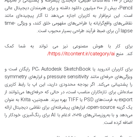
بیش از ۲۰۰ brushes طبیعی، لایه‌بندی پیشرفته و پشتیبانی از Apple
Pencil، بیش از ۲۰۰ میلیون دانلود داشته و برای هنرمندان دیجیتال عالی
است. این نرم‌افزار به کاربران اجازه می‌دهد تا آثار پیچیده‌ای مانند
نقاشی‌های واقع‌گرایانه یا طراحی‌های مفهومی خلق کنند، و ویژگی time-
lapse آن برای ضبط فرآیند طراحی بسیار محبوب است.
برای کار با هوش مصنوعی نیز می تواند به شما کمک
کند. منبع
https://itcontent.ir/category/ai/
برای کاربران اندروید یا PC، Autodesk SketchBook رایگان است و
ویژگی‌های حرفه‌ای مانند pressure sensitivity و ابزارهای symmetry
را پشتیبانی می‌کند. اگر بودجه محدودی دارید، این اپ با رابط کاربری
ساده‌اش برای تازه‌کاران مناسب است، در حالی که حرفه‌ای‌ها می‌توانند از
export به فرمت‌های PSD یا TIFF بهره ببرند. همچنین، Krita به عنوان
یک گزینه open-source، ابزارهای پیشرفته‌ای برای نقاشی دیجیتال ارائه
می‌دهد و با به‌روزرسانی‌های ۲۰۲۵، ادغام با AI برای رنگ‌آمیزی خودکار را
اضافه کرده است.