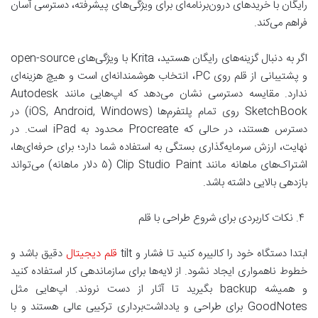
رایگان با خریدهای درون‌برنامه‌ای برای ویژگی‌های پیشرفته، دسترسی آسان
فراهم می‌کند.
اگر به دنبال گزینه‌های رایگان هستید، Krita با ویژگی‌های open-source
و پشتیبانی از قلم روی PC، انتخاب هوشمندانه‌ای است و هیچ هزینه‌ای
ندارد. مقایسه دسترسی نشان می‌دهد که اپ‌هایی مانند Autodesk
SketchBook روی تمام پلتفرم‌ها (iOS, Android, Windows) در
دسترس هستند، در حالی که Procreate محدود به iPad است. در
نهایت، ارزش سرمایه‌گذاری بستگی به استفاده شما دارد؛ برای حرفه‌ای‌ها،
اشتراک‌های ماهانه مانند Clip Studio Paint (۵ دلار ماهانه) می‌تواند
بازدهی بالایی داشته باشد.
۴. نکات کاربردی برای شروع طراحی با قلم
ابتدا دستگاه خود را کالیبره کنید تا فشار و tilt
قلم دیجیتال
دقیق باشد و
خطوط ناهمواری ایجاد نشود. از لایه‌ها برای سازماندهی کار استفاده کنید
و همیشه backup بگیرید تا آثار از دست نروند. اپ‌هایی مثل
GoodNotes برای طراحی و یادداشت‌برداری ترکیبی عالی هستند و با