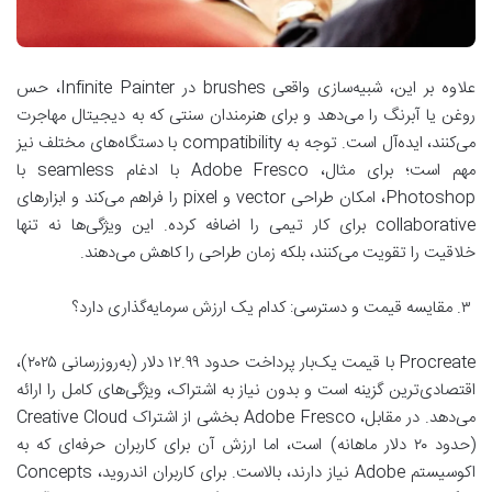
علاوه بر این، شبیه‌سازی واقعی brushes در Infinite Painter، حس
روغن یا آبرنگ را می‌دهد و برای هنرمندان سنتی که به دیجیتال مهاجرت
می‌کنند، ایده‌آل است. توجه به compatibility با دستگاه‌های مختلف نیز
مهم است؛ برای مثال، Adobe Fresco با ادغام seamless با
Photoshop، امکان طراحی vector و pixel را فراهم می‌کند و ابزارهای
collaborative برای کار تیمی را اضافه کرده. این ویژگی‌ها نه تنها
خلاقیت را تقویت می‌کنند، بلکه زمان طراحی را کاهش می‌دهند.
۳. مقایسه قیمت و دسترسی: کدام یک ارزش سرمایه‌گذاری دارد؟
Procreate با قیمت یک‌بار پرداخت حدود ۱۲.۹۹ دلار (به‌روزرسانی ۲۰۲۵)،
اقتصادی‌ترین گزینه است و بدون نیاز به اشتراک، ویژگی‌های کامل را ارائه
می‌دهد. در مقابل، Adobe Fresco بخشی از اشتراک Creative Cloud
(حدود ۲۰ دلار ماهانه) است، اما ارزش آن برای کاربران حرفه‌ای که به
اکوسیستم Adobe نیاز دارند، بالاست. برای کاربران اندروید، Concepts