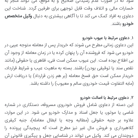
شود که در صورت عدم رسیدگی صحیح و به موقع، می تواند منجر به
خسارات مالی و اتلاف وقت قابل توجهی برای طرفین گردد. شناخت این
دعاوی به افراد کمک می کند تا با آگاهی بیشتری به دنبال
وکیل متخصص
خودرو
باشند.
۱. دعاوی مرتبط با عیوب خودرو
این دعاوی زمانی مطرح می شوند که خریدار پس از معامله متوجه عیبی در
خودرو می شود که فروشنده آن را پنهان کرده یا در زمان معامله از وجود آن
بی اطلاع بوده است. این عیوب ممکن است فنی، ظاهری یا حقوقی (مانند
نقص سند یا توقیفی بودن) باشند. بسته به ماهیت عیب و شرایط قرارداد،
خریدار ممکن است حق فسخ معامله (بر هم زدن قرارداد) یا دریافت ارش
(مابه التفاوت قیمت خودروی سالم و معیوب) را داشته باشد.
۲. دعاوی مرتبط با اصالت خودرو
این دسته از دعاوی شامل فروش خودروی مسروقه، دستکاری در شماره
شاسی یا موتور، یا جعل اسناد و مدارک خودرو می شود. در این موارد،
علاوه بر جنبه حقوقی (مطالبه وجه یا ابطال معامله)، جنبه کیفری
کلاهبرداری و فروش مال غیر نیز مطرح است که پیچیدگی پرونده را
دوچندان می کند. وکیل می تواند در شناسایی جعل و پیگیری قانونی آن