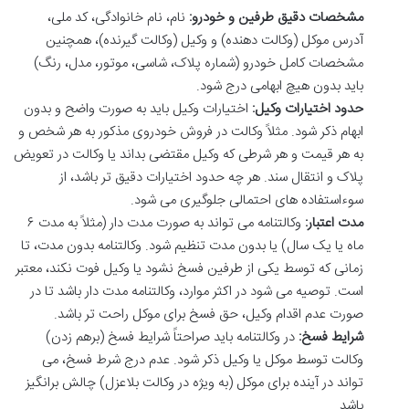
مشخصات دقیق طرفین و خودرو:
نام، نام خانوادگی، کد ملی،
آدرس موکل (وکالت دهنده) و وکیل (وکالت گیرنده)، همچنین
مشخصات کامل خودرو (شماره پلاک، شاسی، موتور، مدل، رنگ)
باید بدون هیچ ابهامی درج شود.
حدود اختیارات وکیل:
اختیارات وکیل باید به صورت واضح و بدون
ابهام ذکر شود. مثلاً وکالت در فروش خودروی مذکور به هر شخص و
به هر قیمت و هر شرطی که وکیل مقتضی بداند یا وکالت در تعویض
پلاک و انتقال سند. هر چه حدود اختیارات دقیق تر باشد، از
سوءاستفاده های احتمالی جلوگیری می شود.
مدت اعتبار:
وکالتنامه می تواند به صورت مدت دار (مثلاً به مدت ۶
ماه یا یک سال) یا بدون مدت تنظیم شود. وکالتنامه بدون مدت، تا
زمانی که توسط یکی از طرفین فسخ نشود یا وکیل فوت نکند، معتبر
است. توصیه می شود در اکثر موارد، وکالتنامه مدت دار باشد تا در
صورت عدم اقدام وکیل، حق فسخ برای موکل راحت تر باشد.
شرایط فسخ:
در وکالتنامه باید صراحتاً شرایط فسخ (برهم زدن)
وکالت توسط موکل یا وکیل ذکر شود. عدم درج شرط فسخ، می
تواند در آینده برای موکل (به ویژه در وکالت بلاعزل) چالش برانگیز
باشد.