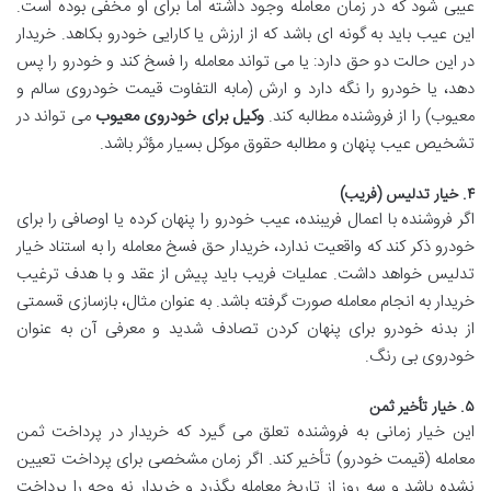
عیبی شود که در زمان معامله وجود داشته اما برای او مخفی بوده است.
این عیب باید به گونه ای باشد که از ارزش یا کارایی خودرو بکاهد. خریدار
در این حالت دو حق دارد: یا می تواند معامله را فسخ کند و خودرو را پس
دهد، یا خودرو را نگه دارد و ارش (مابه التفاوت قیمت خودروی سالم و
معیوب) را از فروشنده مطالبه کند.
وکیل برای خودروی معیوب
می تواند در
تشخیص عیب پنهان و مطالبه حقوق موکل بسیار مؤثر باشد.
۴. خیار تدلیس (فریب)
اگر فروشنده با اعمال فریبنده، عیب خودرو را پنهان کرده یا اوصافی را برای
خودرو ذکر کند که واقعیت ندارد، خریدار حق فسخ معامله را به استناد خیار
تدلیس خواهد داشت. عملیات فریب باید پیش از عقد و با هدف ترغیب
خریدار به انجام معامله صورت گرفته باشد. به عنوان مثال، بازسازی قسمتی
از بدنه خودرو برای پنهان کردن تصادف شدید و معرفی آن به عنوان
خودروی بی رنگ.
۵. خیار تأخیر ثمن
این خیار زمانی به فروشنده تعلق می گیرد که خریدار در پرداخت ثمن
معامله (قیمت خودرو) تأخیر کند. اگر زمان مشخصی برای پرداخت تعیین
نشده باشد و سه روز از تاریخ معامله بگذرد و خریدار نه وجه را پرداخت