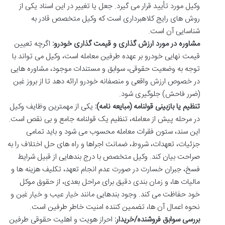
وکیل مورد تأیید قرار می گیرد. جعل یا تغییر در این اسناد یکی از
روش های رایج کلاهبرداری است که وکیل متخصص قادر به
شناسایی آن است.
مشاوره در مورد ارزش گذاری و قیمت گذاری خودرو:
اگرچه تعیین
قیمت نهایی خودرو بر عهده طرفین معامله است، وکیل می تواند با
توجه به وضعیت حقوقی، سوابق و مستندات موجود، مشاوره هایی
در خصوص ارزش واقعی و منصفانه خودرو ارائه دهد تا از بروز غبن
(ضرر فاحش) جلوگیری شود.
تنظیم یا بازبینی قولنامه (مبایعه نامه):
یکی از مهمترین وظایف وکیل
در مرحله پیش از معامله، تنظیم یک قولنامه جامع و بی نقص است.
این سند، ستون فقرات معامله محسوب می شود و باید تمامی
جزئیات، تعهدات، شروط، ضمانت اجراها و راه های حل اختلاف را به
صراحت بیان کند. وکیل متخصص با درج بندهایی از قبیل شرایط
فسخ، جبران خسارت در صورت عدم انجام تعهد، تکلیف هزینه ها و
مالیات ها، و زمان بندی دقیق برای مراحل بعدی، از حقوق موکل
خود حفاظت می کند. وجود بندهایی مانند خیار عیب و خیار غبن و
نحوه اعمال آن ها، تضمین کننده امنیت خاطر طرفین است.
بررسی سوابق فروشنده/خریدار:
احراز هویت و اهلیت حقوقی طرفین