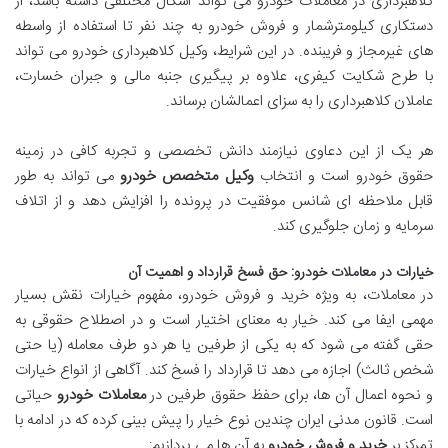
کلاهبرداری در معاملات خودرو می تواند اشکال مختلفی داشته باشد، از
دستکاری کیلومترشمار و فروش خودرو به چند نفر تا استفاده از واسطه
های غیرمجاز و فریبنده. در این شرایط، وکیل کلاهبرداری خودرو می تواند
با طرح شکایت کیفری، علاوه بر پیگیری جنبه مالی و جبران خسارت،
عاملان کلاهبرداری را به سزای اعمالشان برساند.
هر یک از این دعاوی نیازمند دانش تخصصی و تجربه کافی در زمینه
حقوق خودرو است و انتخاب
وکیل متخصص خودرو
می تواند به طور
قابل ملاحظه ای شانس موفقیت در پرونده را افزایش دهد و از اتلاف
سرمایه و زمان جلوگیری کند.
خیارات در معاملات خودرو: حق فسخ قرارداد و اهمیت آن
در معاملات، به ویژه خرید و فروش خودرو، مفهوم خیارات نقش بسیار
مهمی ایفا می کند. خیار به معنای اختیار است و در اصطلاح حقوقی به
حقی گفته می شود که به یکی از طرفین یا هر دو طرف معامله (یا حتی
شخص ثالث) اجازه می دهد تا قرارداد را فسخ کند. آگاهی از انواع خیارات
و نحوه اعمال آن ها، برای حفظ حقوق طرفین در
معاملات خودرو
حیاتی
است. قانون مدنی ایران چندین نوع خیار را پیش بینی کرده که در ادامه با
تمرکز بر
خرید و فروش خودرو
به آن ها می پردازیم: