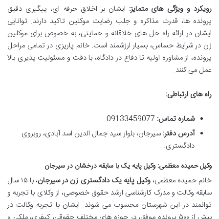
رویکرد و ویژگی های متمایز:
ایشان بر اخلاق حرفه ای، پیگیری دقیق
پرونده ها، قدرت مذاکره و جلب رضایت موکلین تاکید دارند. توانایی
ایشان در ارائه راه حل های خلاقانه و حمایتی، به خصوص برای موکلین
زن در شرایط حساس، بسیار ارزشمند است. خانم پاریزی در تمامی مراحل
پرونده، از مشاوره اولیه تا دفاع در دادگاه، با دقت و مسئولیت پذیری بالا
عمل می کنند.
راه های ارتباطی:
شماره تماس:
09133459077
آدرس دفتر:
سیرجان، بلوار سید جمال الدین اسد آبادی، روبروی
دادگستری.
وکیل حمیده معظمی: وکیل پایه یک با سابقه درخشان در سیرجان
خانم حمیده معظمی،
وکیل پایه یک دادگستری زن در سیرجان
، با ۱۵ سال
سابقه وکالت و مدرک کارشناسی ارشد حقوق خصوصی، از وکلای با تجربه و
توانمند در این شهرستان محسوب می شوند. ایشان با تجربه وکالت در
بیش از ۵۰۰ پرونده موفق، در حوزه های مختلف حقوقی، کیفری، ملکی و