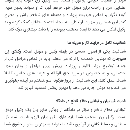
مؤثر از اهمیت حیاتی برخوردار است. یک وکیل زن خوب باید بتواند
فضایی امن و راحت برای موکل خود فراهم آورد تا او بتواند بدون هیچ
گونه نگرانی، تمامی جزئیات پرونده و دغدغه های شخصی اش را مطرح
کند. این همدلی و مهارت ارتباطی، به ایجاد اعتماد متقابل کمک کرده و به
وکیل امکان می دهد تا ابعاد مختلف پرونده را با دقت بیشتری درک کند.
شفافیت کامل در فرآیند کار و هزینه ها
شفافیت یکی از اصول اساسی در رابطه وکیل و موکل است.
وکلای زن
سیرجان
که بهترین خدمات را ارائه می دهند، باید در تمامی مراحل کار، از
جمله توضیح روند قانونی پرونده، پیش بینی مراحل و زمان بندی
احتمالی، و به خصوص در مورد حق الوکاله و هزینه های جانبی، کاملاً
شفاف عمل کنند. این شفافیت از بروز هرگونه سوءتفاهم در آینده جلوگیری
می کند و به موکل اجازه می دهد با دیدی روشن تصمیم گیری کند.
قدرت فن بیان و توانایی دفاع قاطع در دادگاه
توانایی دفاع قاطع و مؤثر در دادگاه، از ویژگی های بارز یک وکیل موفق
است. وکیل زن منتخب شما باید دارای فن بیان قوی، قدرت استدلال
منطقی و تسلط کافی بر قوانین باشد تا بتواند به بهترین نحو از حقوق شما