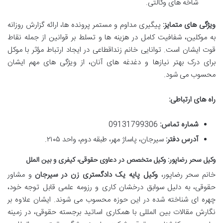
شاخه های وکالتی.
ویژگی های متمایز:
پیگیری مداوم و مستمر پرونده ها، ارائه گزارش روزانه
به موکلین، شفافیت کامل در هزینه ها و تسلط بر قوانین از جمله نقاط
قوت ایشان است. توانایی خانم زنداقطاعی در ایجاد ارتباط مؤثر با موکل
برای درک بهتر نیازها و دغدغه های آنان، از ویژگی های مهم ایشان
محسوب می شود.
راه های ارتباطی:
شماره تماس:
09131799306
آدرس دفتر:
سیرجان، پاساژ مهر، طبقه دوم، واحد ۲۱۰۵.
وکیل سحر رضاپور: وکیل متخصص در دعاوی حقوقی، کیفری و بین الملل
خانم سحر رضاپور،
وکیل پایه یک دادگستری زن در سیرجان
و مشاور
حقوقی، به دلیل سوابق درخشان کاری و رزومه علمی قابل توجه خود،
چهره ای شناخته شده در این حوزه محسوب می شوند. ایشان علاوه بر
نگارش مقالات بین المللی با همکاری اساتید برجسته حقوقی، در زمینه