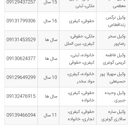
15 سال
09129437257
معظمی
ملکی، ثبتی
وکیل نرگس
حقوقی، کیفری
16 سال
09131799306
زنداقطاعی
وکیل سحر
ملکی، حقوقی،
سال ها
09131453529
رضاپور
کیفری، بین الملل
وکیل فاطمه
خانواده، ثبتی،
سال ها
09130624377
کریمی گوغری
کیفری، حقوقی
وکیل سهیلا پور
خانواده، کیفری،
10 سال
09129649299
حسینعلی
مواد مخدر
وکیل وحیده
حقوقی، کیفری،
سال ها
09132476915
جبیری
خانواده
وکیل ساره
حقوقی، کیفری،
11 سال
09139466094
سالاری گوغری
تجاری، خانواده