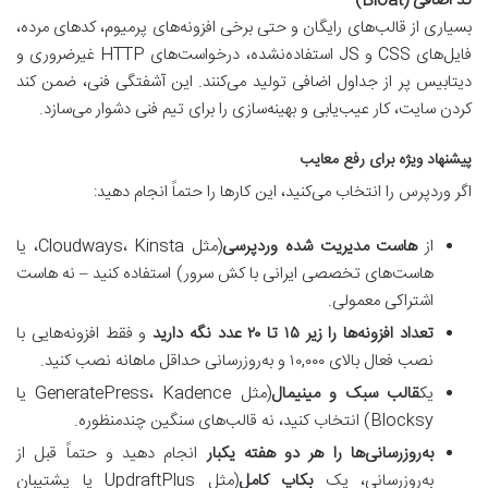
کد اضافی (Bloat)
بسیاری از قالب‌های رایگان و حتی برخی افزونه‌های پرمیوم، کدهای مرده،
فایل‌های CSS و JS استفاده‌نشده، درخواست‌های HTTP غیرضروری و
دیتابیس پر از جداول اضافی تولید می‌کنند. این آشفتگی فنی، ضمن کند
کردن سایت، کار عیب‌یابی و بهینه‌سازی را برای تیم فنی دشوار می‌سازد.
پیشنهاد ویژه برای رفع معایب
اگر وردپرس را انتخاب می‌کنید، این کارها را حتماً انجام دهید:
از
هاست مدیریت شده وردپرسی
(مثل Cloudways، Kinsta، یا
هاست‌های تخصصی ایرانی با کش سرور) استفاده کنید – نه هاست
اشتراکی معمولی.
تعداد افزونه‌ها را زیر ۱۵ تا ۲۰ عدد نگه دارید
و فقط افزونه‌هایی با
نصب فعال بالای ۱۰,۰۰۰ و به‌روزرسانی حداقل ماهانه نصب کنید.
یک
قالب سبک و مینیمال
(مثل GeneratePress، Kadence یا
Blocksy) انتخاب کنید، نه قالب‌های سنگین چندمنظوره.
به‌روزرسانی‌ها را هر دو هفته یکبار
انجام دهید و حتماً قبل از
به‌روزرسانی، یک
بکاپ کامل
(مثل UpdraftPlus یا پشتیبان