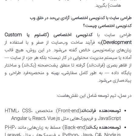
هاست) بگیرید.
طراحی سایت با کدنویسی اختصاصی: آزادی بی‌حد در خلق وب
کدنویسی اختصاصی چیست؟
طراحی سایت با
کدنویسی اختصاصی (کاستوم یا Custom
Development)
به فرآیند ساخت وب‌سایت از صفر و با استفاده از
زبان‌های برنامه‌نویسی خالص گفته می‌شود. در این روش، هیچ قالب
آماده یا سیستم مدیریت محتوایی در کار نیست؛ بلکه هر جزء از سایت —
از ظاهر بصری (فرانت‌اند) گرفته تا منطق پشت‌صحنه (بک‌اند) و ساختار
پایگاه داده — به طور کامل سفارشی، بهینه و منحصربه‌فرد طراحی و
پیاده‌سازی می‌شود.
در عمل، تیم توسعه شامل این نقش‌هاست:
توسعه‌دهنده فرانت‌اند
(Front-end): متخصص HTML، CSS،
JavaScript و فریم‌ورک‌هایی مثل React، Vue.js یا Angular
توسعه‌دهنده بک‌اند
(Back-end): مسلط به زبان‌هایی مانند PHP،
Python، Java، C#، Node.js و فریم‌ورک‌هایی مثل Laravel،