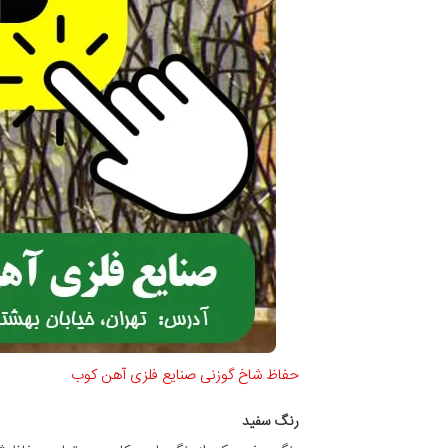
حفاظ شاخ گوزنی صنایع فلزی آهن کوب
رنگ سفید