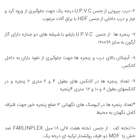
۶- درب: بیرونی از جنس U.P.V.C درجه یک جهت جلوگیری از ورود گرد و
غبار و درب داخلی از جنس HDF با یراق آلات مرغوب .
۷- پنجره ها : از جنس U.P.V.C بازشو با شیشه های دو جداره دارای گاز
آرگون به سایز ۷۸×۱۲۰ .
۸- آبچکان بالای درب و پنجره ها جهت جلوگیری از نفوذ باران به داخل
کانکس .
۹- تعداد پنجره ها در کانکس های بطول ۴ و ۶ متری ۲ پنجره و در
کانکسهای بطول ۸ و ۱۰ و ۱۲ متری ۴پنجره .
*تعداد پنجره ها در کیوسک های نگهبانی ۳ ضلع پنجره خور جهت اشراف
کامل نگهبان به محیط.
۱۰-تخته کف : از جنس تخته هفت لائی ۱۸ میل FARLINPLEX ضد
خش یا MDF دو طرف روکشدار ترکیه ای درجه یک .