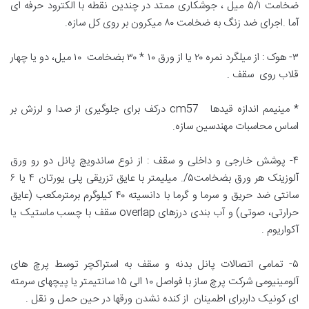
ضخامت ۵/۱ میل ، جوشکاری ممتد در چندین نقطه با الکترود حرفه ای
آما .اجرای ضد زنگ به ضخامت ۸۰ میکرون بر روی کل سازه.
۳- هوک : از میلگرد نمره ۲۰ یا از ورق ۱۰ * ۳۰ بضخامت ۱۰ میل، دو یا چهار
قلاب روی سقف .
* مینیمم اندازه قیدها cm57 درکف برای جلوگیری از صدا و لرزش بر
اساس محاسبات مهندسین سازه.
۴- پوشش خارجی و داخلی و سقف : از نوع ساندویچ پانل دو رو ورق
آلوزینک هر ورق بضخامت۵/. میلیمتر با عایق تزریقی پلی یورتان ۴ یا ۶
سانتی ضد حریق و سرما و گرما با دانسیته ۴۰ کیلوگرم برمترمکعب (عایق
حرارتی، صوتی) و آب بندی درزهای overlap سقف با چسب ماستیک یا
آکواریوم .
۵- تمامی اتصالات پانل بدنه و سقف به استراکچر توسط پرچ های
آلومینیومی شرکت پرچ ساز با فواصل ۱۰ الی ۱۵ سانتیمتر یا پیچهای سرمته
ای کونیک داربرای اطمینان از کنده نشدن ورقها در حین حمل و نقل .