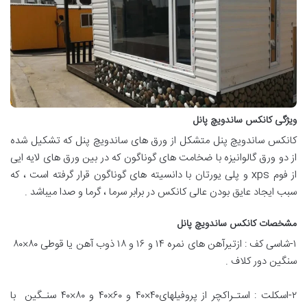
ویژگی کانکس ساندویچ پانل
کانکس ساندویچ پنل متشکل از ورق های ساندویچ پنل که تشکیل شده
از دو ورق گالوانیزه با ضخامت های گوناگون که در بین ورق های لایه ایی
از فوم xps و پلی یورتان با دانسیته های گوناگون قرار گرفته است ، که
سبب ایجاد عایق بودن عالی کانکس در برابر سرما ، گرما و صدا میباشد .
مشخصات کانکس ساندویچ پانل
۱-شاسی کف : ازتیرآهن های نمره ۱۴ و ۱۶ و ۱۸ ذوب آهن یا قوطی ۸۰×۸۰
سنگین دور کلاف .
۲-اسکلت : استـراکچر از پروفیلهای۴۰×۴۰ و ۶۰×۴۰ و ۸۰×۴۰ سنـگین با