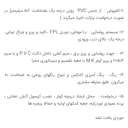
۱۱-کفپوش : از جنس PVC رولی درجه یک بضخامت ۵/۱ میلیمتر( در
صورت درخواست پارکت اجراء میگردد ).
۱۲- سیستم روشنایی : بـا مهتابی دوبـل FPL ، کلید و پریز و چراغ تونلی
درجه یک بالای درب ورودی .
۱۳ – جهت روشنایی و پریز برق ، سیم کشی داخل داکت P.V.C و با سیم
۵/۲×۲ و پریز کولر M.K با جعبه تقسیم و مینیاتوری مجزا .
۱۴- رنگ : رنگ آمیزی کانکس و تنوع رنگهای روغنی به ضخامت ۸۰
میکرون طبق سلیقه مشتری .
۱۵- درخواست : محل ایجاد دریچه کولر ، نصب کپسول آتش نشانی ،
پرده عمودی لوردراپه، جعبه کمکهای اولیه و حفاظ پنجره ها
موردی یافت نشد