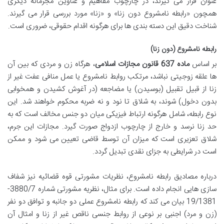
عنوان قرار می گیرند، در چارچوب مفاهیم و عناوین مجرمانه دیگری
همچون «رابطه نامشروع دون زنا» و «زنا» مورد بررسی قرار می گیرند.
شناخت دقیق این دسته بندی ها برای هرگونه اقدام حقوقی، ضروری است.
رابطه نامشروع (دون زنا)
بر اساس
ماده 637 قانون مجازات اسلامی
، هرگاه زن و مردی که بین آن
ها علقه زوجیتی نباشد، مرتکب روابط نامشروع یا عمل منافی عفت غیر از
زنا از قبیل تقبیل (بوسیدن) یا مضاجعه (در آغوش کشیدن و همخوابی
بدون دخول) شوند، به شلاق تا نود و نه ضربه محکوم خواهند شد. این
نوع رابطه، شامل هرگونه ارتباط فیزیکی میان دو جنس مخالف است که به
حد زنا نرسد و خارج از چارچوب ازدواج صورت گیرد. مجازات این جرم،
شلاق تعزیری است که میزان آن توسط قاضی تعیین می شود و ممکن
است در شرایطی به جزای نقدی تبدیل گردد.
درباره مصادیق رابطه نامشروع، نظریات مشورتی قوه قضائیه نیز شفاف
سازی هایی انجام داده است. برای مثال، نظریه مشورتی شماره 3880/7-
19/1381 بیان می کند که رابطه نامشروع عملی دو جانبه و توافق دو نفر
(زن و مرد) اجنبی بر نوعی از روابط جنسی ناقص غیر از زنا و امثال آن