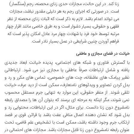
زنا کند. در این حالت، مجازات حدی زنای محصنه، رجم (سنگسار)
است. در صورتی که اجرای رجم به هر دلیلی مقدور نباشد، مجازات
می تواند اعدام باشد. لازم به ذکر است که اثبات زنای محصنه از نظر
فقهی و حقوقی، بسیار دشوار است و به طرق خاصی مانند اقرار چهار
مرتبه توسط خود فرد یا شهادت چهار مرد عادل امکان پذیر است که
فراهم آوردن چنین شرایطی در عمل بسیار نادر است.
خیانت در فضای مجازی و عاطفی
با گسترش فناوری و شبکه های اجتماعی، پدیده خیانت ابعاد جدیدی
یافته و شامل ارتباطات صرفاً عاطفی یا مجازی نیز می شود. ارتباطاتی
نظیر پیامک های عاشقانه، چت های خصوصی، تماس های مکرر و رد و
بدل کردن تصاویر و ویدئوهای نامتعارف، ممکن است از دید عرف، خیانت
تلقی شوند. از منظر حقوقی، این موارد به تنهایی جرم مستقل محسوب
نمی شوند، مگر اینکه به مرحله ای برسند که بتوان آن ها را مصداق رابطه
نامشروع دون زنا دانست. برای مثال، اگر در این ارتباطات، محتوایی رد و
بدل شود که نشان دهنده اعمال منافی عفت باشد یا قرائن قوی بر قصد
ارتکاب جرم وجود داشته باشد، ممکن است با تشخیص علم قاضی، تحت
عنوان رابطه نامشروع دون زنا قابل مجازات باشد. مجازات های احتمالی در