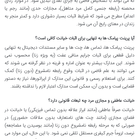
که می تواند با تشخیص قاضی به جزای نقدی تبدیل شود. در موارد زنای
محصنه (رابطه جنسی کامل مرد متاهل)، مجازات حدی (مانند رجم یا
اعدام) مطرح می شود که شرایط اثبات بسیار دشواری دارد و کمتر منجر به
زندان در معنای رایج آن می شود.
آیا پرینت پیامک ها به تنهایی برای اثبات خیانت کافی است؟
پرینت پیامک ها، تماس ها، چت ها و سایر مستندات دیجیتال به تنهایی
دلیل قطعی برای اثبات جرایم منافی عفت (به ویژه زنا) محسوب نمی
شوند. این مدارک بیشتر به عنوان اماره و قرینه در نظر گرفته می شوند که
می توانند به علم قاضی در اثبات وقوع رابطه نامشروع (دون زنا) کمک
کنند. برای استعلام رسمی و قانونی این مدارک از اپراتورها، نیاز به دستور
قضایی است و بدون آن، ممکن است مدارک اعتبار لازم را نداشته باشند.
خیانت عاطفی و مجازی مرد چه تبعات قانونی دارد؟
خیانت صرفاً عاطفی (مانند ابراز علاقه بدون تماس فیزیکی) یا خیانت در
فضای مجازی (مانند چت های نامتعارف بدون ملاقات حضوری) در
صورتی که به مرحله رابطه نامشروع دون زنا (مانند بوسیدن یا مضاجعه)
نرسد، لزوماً جرم کیفری مستقل تلقی نمی شود. با این حال، این موارد می