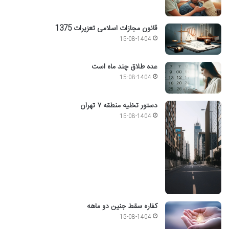
قانون مجازات اسلامی تعزیرات 1375
15-08-1404
عده طلاق چند ماه است
15-08-1404
دستور تخلیه منطقه ۷ تهران
15-08-1404
کفاره سقط جنین دو ماهه
15-08-1404