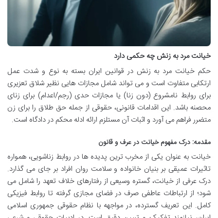
خیانت مرد به زنش چه حکمی دارد
حکم خیانت مرد به زنش در قوانین ایران بسته به نوع و شدت عمل
ارتکابی متفاوت است و می تواند شامل مجازات هایی نظیر شلاق تعزیری
برای روابط نامشروع (دون زنا) یا مجازات حدی (رجم/اعدام) برای زنای
محصنه باشد. این اقدامات قانونی، حقوقی از جمله حق طلاق را برای زن
متضرر فراهم می آورد و اثبات آن مستلزم ارائه ادله محکم در دادگاه است.
مقدمه: درک مفهوم خیانت در عرف و قانون
خیانت به عنوان یکی از مخرب ترین پدیده ها در روابط زناشویی، همواره
تاثیرات عمیقی بر بنیان خانواده و سلامت روان افراد بر جای می گذارد.
درک عرفی از خیانت، گستره وسیعی از رفتارهای خلاف تعهد را شامل می
شود؛ از ارتباطات عاطفی صرف در فضای مجازی گرفته تا روابط فیزیکی
کامل. این تعریف گسترده، در مواجهه با نظام حقوقی جمهوری اسلامی
ایران، نیازمند تفکیک و تبیین دقیق است. در ادبیات حقوقی و شرعی