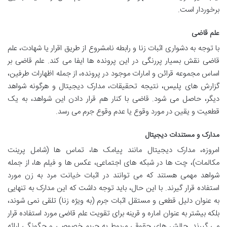
برخوردار است.
علم قاضی
با توجه به دشواری اثبات زنا و رابطه نامشروع از طریق اقرار یا شهادت، علم
قاضی نقش بسیار پررنگی در این پرونده ها ایفا می کند. علم قاضی بر
اساس مجموعه قرائن و امارات موجود در پرونده، از جمله اظهارات طرفین،
گزارش های پلیس، نتیجه تحقیقات، مدارک دیجیتال و هرگونه شواهد
دیگر، حاصل می شود. قاضی با کنار هم قرار دادن این شواهد، به یک
قطعیت و یقین در مورد وقوع یا عدم وقوع جرم می رسد.
مدارک و مستندات دیجیتال
امروزه، مدارک دیجیتال مانند پیامک ها، تماس ها (شامل پرینت
مکالمات)، چت ها در شبکه های اجتماعی، عکس ها و فیلم ها، از جمله
شواهد مهمی هستند که می توانند در اثبات خیانت مرد به زن مورد
استفاده قرار گیرند. با این حال، باید توجه داشت که این مدارک به تنهایی
به عنوان دلیل قطعی و مستقل اثبات جرم (به ویژه زنا) تلقی نمی شوند،
بلکه بیشتر به عنوان اماره و قرینه برای تقویت علم قاضی مورد استفاده قرار
می گیرند. چالش های حقوقی مربوط به حریم خصوصی و چگونگی ارائه