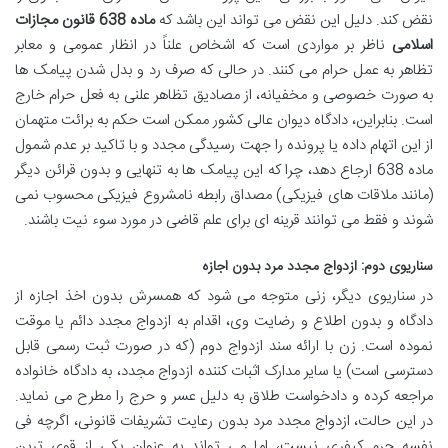
نقض کند. دلیل این نقض می تواند این باشد که
ماده 638 قانون مجازات
اسلامی
ناظر بر مواردی است که اشخاص علناً در انظار عمومی و معابر
تظاهر به عمل حرام می کنند. در حالی که صرف رد و بدل شدن پیامک ها
به صورت خصوصی و مخفیانه، از مصادیق تظاهر علنی به فعل حرام خارج
است. بنابراین، دادگاه دیوان عالی کشور ممکن است حکم به برائت متهمان
از این اتهام داده یا پرونده را جهت رسیدگی مجدد و با تاکید بر عدم شمول
ماده 638 ارجاع دهد، چرا که این پیامک ها به تنهایی و بدون قرائن دیگر
(مانند ملاقات های فیزیکی) مصداق رابطه نامشروع فیزیکی محسوب نمی
شوند و فقط می توانند قرینه ای برای علم قاضی در مورد سوء نیت باشند.
سناریوی دوم: ازدواج مجدد مرد بدون اجازه
در سناریوی دیگر، زنی متوجه می شود که همسرش بدون اخذ اجازه از
دادگاه و بدون اطلاع و رضایت وی، اقدام به ازدواج مجدد دائم یا موقت
نموده است. زن با ارائه سند ازدواج دوم (که در صورت ثبت رسمی قابل
دسترسی است) یا سایر مدارک اثبات کننده ازدواج مجدد، به دادگاه خانواده
مراجعه کرده و دادخواست طلاق به دلیل عسر و حرج را مطرح می نماید.
در این حالت، ازدواج مجدد مرد بدون رعایت تشریفات قانونی، اگرچه فی
نفسه جرم کیفری نیست، اما می تواند به عنوان یکی از قوی ترین