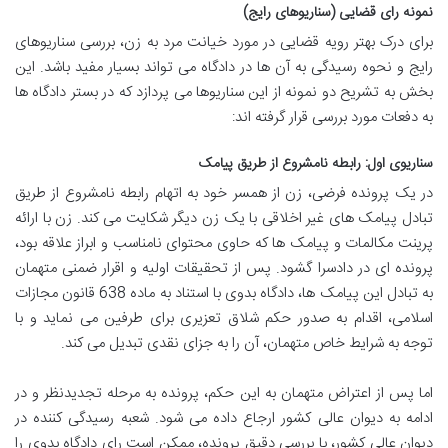
نمونه رای قضایی (سناریوهای رایج)
برای درک بهتر رویه قضایی در مورد خیانت مرد به زن، بررسی سناریوهای
رایج و نحوه رسیدگی به آن ها در دادگاه می تواند بسیار مفید باشد. این
بخش به تشریح دو نمونه از این سناریوها می پردازد که در بستر دادگاه ها
به دفعات مورد بررسی قرار گرفته اند:
سناریوی اول: رابطه نامشروع از طریق پیامک
در یک پرونده فرضی، زن از همسر خود به اتهام رابطه نامشروع از طریق
تبادل پیامک های غیر اخلاقی با یک زن دیگر شکایت می کند. زن با ارائه
پرینت مکالمات و پیامک ها که حاوی محتوای نامناسب و ابراز علاقه بود،
پرونده ای در دادسرا گشود. پس از تحقیقات اولیه و اقرار ضمنی متهمان
به تبادل این پیامک ها، دادگاه بدوی با استناد به ماده 638 قانون مجازات
اسلامی، اقدام به صدور حکم شلاق تعزیری برای طرفین می نماید و با
توجه به شرایط خاص متهمان، آن را به جزای نقدی تبدیل می کند.
اما پس از اعتراض متهمان به این حکم، پرونده به مرحله تجدیدنظر و در
ادامه به دیوان عالی کشور ارجاع داده می شود. شعبه رسیدگی کننده در
دیوان عالی کشور، با بررسی دقیق پرونده، ممکن است رای دادگاه بدوی را