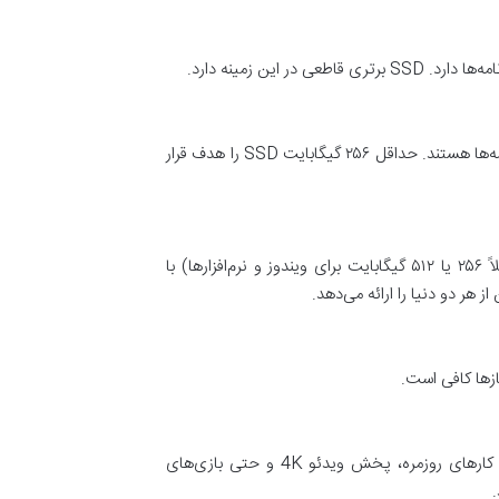
ین زمینه دارد.
حافظه‌های SSD، به‌ویژه از نوع NVMe، کلید اصلی سرعت سیستم عامل و اجرای برنامه‌ها هستند. حداقل ۲۵۶ گیگابایت SSD را هدف قرار
برای توازن بین سرعت و ظرفیت در مدل‌های “ارزان اما قدرتمند”، ترکیب SSD (مثلاً ۲۵۶ یا ۵۱۲ گیگابایت برای ویندوز و نرم‌افزارها) با
ازها کافی است.
گرافیک‌های مجتمع مانند Intel UHD/Iris Xe و AMD Radeon Graphics برای کارهای روزمره، پخش ویدئو 4K و حتی بازی‌های