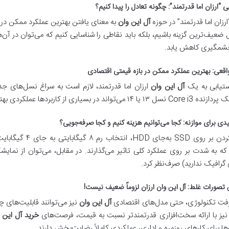
 “ارزان اما قدرتمند”: چگونه تعادل را پیدا کنیم؟
ارزان اما قدرتمند” در حوزه
آل این وان
به معنای یافتن بهترین عملکرد ممکن در
ل ضعیف‌ترین گزینه باشیم، بلکه باید نقاطی را شناسایی کنیم که می‌توان در آن‌
مگیری کاهش یابد.
اقعی: بهترین عملکرد ممکن در بازه قیمتی اقتصادی
ستیابی به یک
آل این وان
ارزان اما قدرتمند، لازم است به سراغ نسل‌های جدید
د در بسیاری از کاربردها عملکردی بهتر از یک Core i5 نسل‌های قدیمی‌تر داشته باشد.
یدی برای موازنه: کجا می‌توانیم هزینه کنیم و کجا صرفه‌جویی؟
هزینه کردن بر روی 
ه به شدت بر روی عملکرد کلی تاثیر می‌گذارند. در مقابل، می‌توان از نمایش
 گرافیک ندارید) صرف‌نظر کرد.
تصورات غلط:
آل این وان
ارزان لزوماً ضعیف نیست!
رفت تکنولوژی، حتی مدل‌های اقتصادی
آل این وان
نیز می‌توانند قابلیت‌های 
نیز با ارائه سخت‌افزاری قدرتمندتر نسبت به قیمت، فرصت‌های
خرید آل این 
ها برای کارهای روزمره و اداری، عملکردی کاملاً رضایت‌بخش دارند.