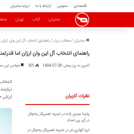
اقتصادی
عمومی
ارتباط با ما
درباره مخبران
مخبران
کتاب
تهران
صنع
مخبران
/
مطالب برتر
/
راهنمای انتخاب آل این وان ارزان ا
راهنمای انتخاب آل این وان ارزان اما قدرتمن
آخرین به روز رسانی: 28-07-1404
301
خواندن این مطلب 9 دقیقه زم
انتخاب
نیازمند
نظرات کاربران
ارزش خر
پارسا عیدی زاده
در
تجربه تعمیرکار یخچال
در آی پی امداد
ثریا کوثری فر
در
تجربه تعمیرکار یخچال در