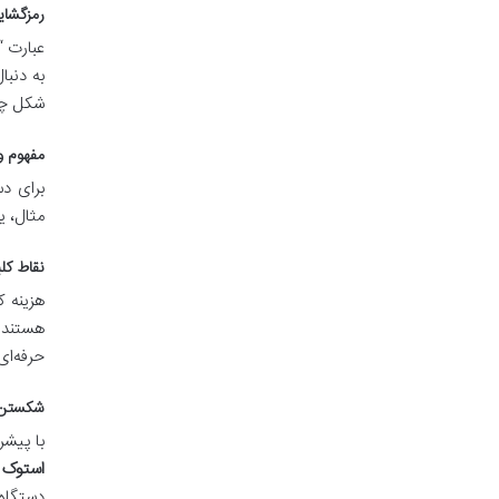
رمزگشایی
عبارت “
به دنبا
شکل چش
مفهوم و
برای د
مثال، یک پردازنده Core i3 نسل ۱۳ یا ۱۴ می‌توان
نقاط کل
هستند ک
حرفه‌ای
شکستن 
با پیش
استوک
دستگاه‌