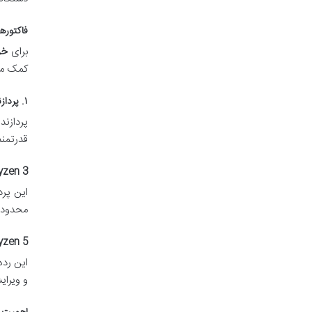
فاکتوره
برای
خر
کمک می‌
۱. پردازنده (CPU): قلب تپنده با بهترین نسبت قیمت به عملکرد
پردازند
قدرتمن
yzen 3
این پرد
محدودی 
yzen 5
و ویرای