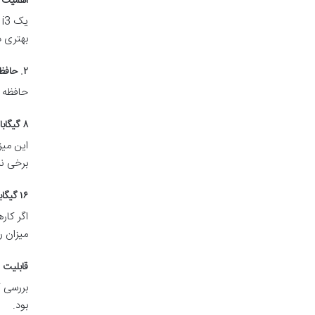
اهمیت ن
بهتری د
۲. حافظه رم (RAM): سرعت و توانایی همزمان اجرای برنامه‌ها
حافظه ر
۸ گیگابایت رم DDR4
این میز
برخی نر
۱۶ گیگابایت رم DDR4/DDR5
میزان ر
قابلیت ا
بررسی ک
بود.