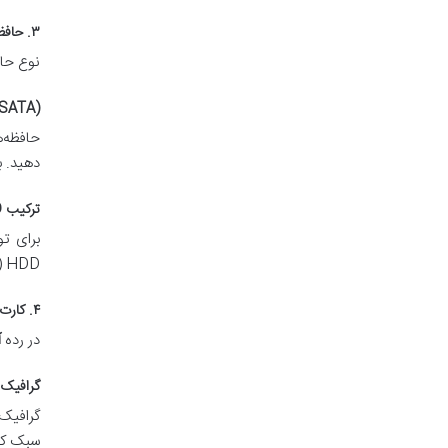
۳. حافظه ذخیره‌سازی (Storage): سرعت را فدای ظرفیت نکنید!
نوع حافظه
SATA)
دهید. ب
ترکیب SSD + HDD
HDD (مثلاً ۱ ترابایت برای فایل‌ها و آرشیو) راه‌حلی ایده‌آل است. این پیکربندی، بهترین از هر دو دنیا را ارائه می‌دهد.
۴. کارت گرافیک (GPU): چه انتظاری می‌توان داشت؟
در رده
آ
گرافیک مجتمع (cs
سبک کام