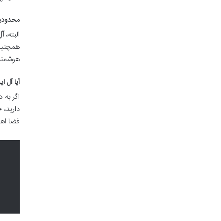
محدودیت
البته،
آل
همچنین
هوشمندا
آیا آل 
اگر به 
دارید،
خ
فضا اهم