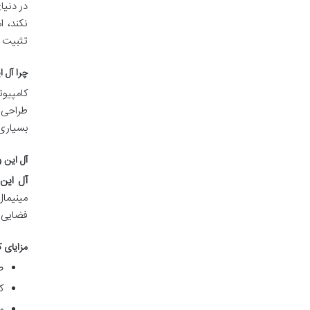
در دنیا
نکند، ا
تثبیت ک
چرا آل 
کامپیوت
طراحی آ
بسیاری 
آل این 
آل این
مینیمال
فضایی م
مزایای 
ص
ک
م