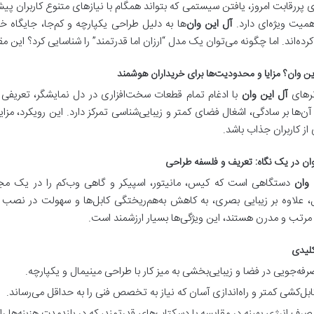
ی پررقابت امروز، یافتن سیستمی که بتواند همگام با نیازهای متنوع کاربران پیش
همیت ویژه‌ای دارد.
آل این وان
‌ها به دلیل طراحی یکپارچه و کم‌جا، جایگاه 
رده‌اند. اما چگونه می‌توان یک مدل “ارزان اما قدرتمند” را شناسایی کرد؟ این
این وان؟ مزایا و محدودیت‌ها برای خریداران هوشمند
رهای
آل این وان
با ادغام تمام قطعات سخت‌افزاری در دل نمایشگر، تعریفی ج
ن‌ها بر سادگی، اشغال فضای کمتر و زیبایی‌شناسی تمرکز دارد. این رویکرد، مزایا
از کاربران جذاب باشد.
وان در یک نگاه: تعریف و فلسفه طراحی
 وان
دستگاهی است که کیس، مانیتور، اسپیکر و گاهی وب‌کم را در یک مج
، علاوه بر زیبایی بصری، به کاهش به‌هم‌ریختگی کابل‌ها و سهولت در نصب و ر
رتب و مدرن هستند، این ویژگی‌ها بسیار ارزشمند است.
کلیدی
رفه‌جویی در فضا و زیبایی‌بخشی به میز کار با طراحی مینیمال و یکپارچه.
ابل‌کشی کمتر و راه‌اندازی آسان که نیاز به تخصص فنی را به حداقل می‌رساند.
صرف انرژی بهینه در مقایسه با دسکتاپ‌های قدرتمند، که در بلندمدت هزینه‌ها ر