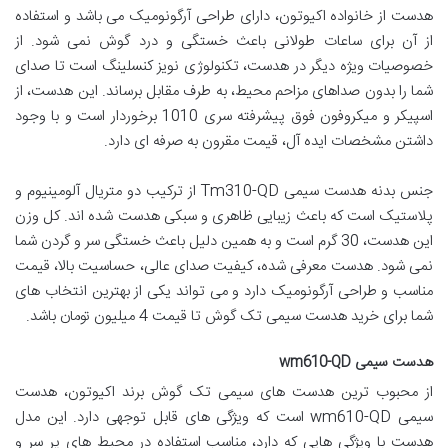
هدست از خانواده اکیوتون، دارای طراحی آرگونومیک می باشد و استفاده
از آن برای ساعات طولانی باعث خستگی و درد گوش نمی شود. از
خصوصیات ویژه دیگر در هدست، تکنولوژی نویز کنسلینگ است تا صدای
شما را بدون صداهای مزاحم محیط، به طرف مقابل برساند. این هدست، از
اسپیکر و میکروفون فوق پیشرفته سری 1010 برخوردار است و با وجود
داشتن مشخصات ایده آل، قیمت مقرون به صرفه ای دارد.
جنس بدنه هدست سیمی Tm310-QD از ترکیب دو متریال آلومینیوم و
پلاستیک است که باعث زیبایی ظاهری و سبکی هدست شده اند. کل وزن
این هدست، 30 گرم است و به همین دلیل باعث خستگی سر و گردن شما
نمی شود. هدست معرفی شده، کیفیت صدای عالی، حساسیت بالا، قیمت
مناسب و طراحی آرگونومیک دارد و می تواند یکی از بهترین انتخاب های
شما برای خرید هدست سیمی تک گوش تا قیمت 4 میلیون تومان باشد.
هدست سیمی wm610-QD
از محبوب ترین هدست های سیمی تک گوش برند اکیوتون، هدست
سیمی wm610-QD است که ویژگی های قابل توجهی دارد. این مدل
هدست با ویژگی هایی که دارد، مناسب استفاده در محیط های پر سر و