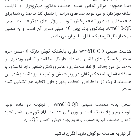
صدا همچون مراکز تماس است. هدست مذکور، میکروفونی با قابلیت
حذف نویز دارد و می تواند صداهای مزاحم را کنسل کند تا صدای شما برای
طرف مقابل، به طور شفاف پخش شود. از ویژگی های دیگر هدست سیمی
wm610-QD، بلندگوی باند پهن 40 میلی متری آن است و به همین
جهت از نظر آکوستیک، قابل اطمینان می باشد.
هدست سیمی wm610-QD دارای بالشتک گوش بزرگ از جنس چرم
است و خستگی های ناشی از ساعات طولانی مکالمه و تماس ویدئویی را
به حداقل می رساند. از نظر ساختاری، ظاهری شش ضلعی دارد تا علاوه بر
استفاده آسان، استحکام کافی در برابر خمش و آسیب نیز داشته باشد. این
هدست، از یک تل با طراحی انعطاف پذیر و قابل تنظیم هم تشکیل شده
است.
جنس بدنه هدست سیمی wm610-QD از ترکیب دو ماده اولیه
آلومینیوم و پلاستیک است و وزن کلی هدست، 50 گرم می باشد. نحوه
اتصال هدست نیز به صورت با سیم بوده فیش اتصال QD دارد.
اگر نیاز به هدست دو گوش دارید! نگران نباشید