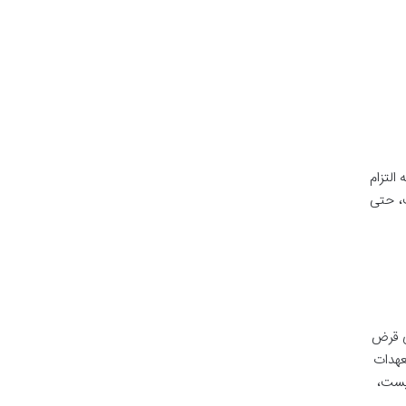
التزام
ت، حتی
ی قرض
عهدات
نیست،