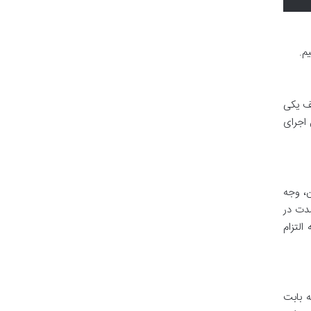
لف یکی
 اجرای
ن، وجه
مدت در
لتزام
ه بابت