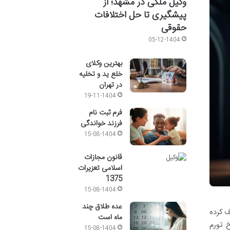
وکیل ملکی در مشهد؛ از
پیشگیری تا حل اختلافات
حقوقی
05-12-1404
بهترین وکلای
خلع ید و تخلیه
در تهران
19-11-1404
فرم ثبت نام
فرزند خواندگی
15-08-1404
قانون مجازات
اسلامی تعزیرات
1375
15-08-1404
عده طلاق چند
رف کرده
ماه است
خ تورم
15-08-1404