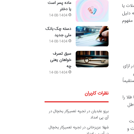
ماده پسر است
لات یا
یا دختر
ه دلیل
14-08-1404
 مفهوم
دسته چک بانک
ملی جدید
14-08-1404
سبق تصرف
خواهان یعنی
د که در ازای
چه
14-08-1404
تقیماً
نظرات کاربران
طلا را
اطل
برزو عابدیان
در
تجربه تعمیرکار یخچال در
آی پی امداد
ست
شهلا عزیزخانی
در
تجربه تعمیرکار یخچال
ت و
در آی پی امداد