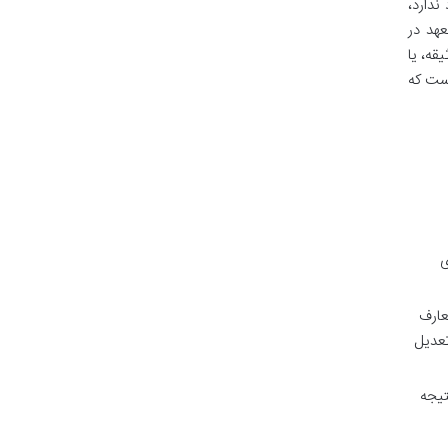
ندارد،
عهد در
قه، یا
است که
ی
عارف
 با قرض تعدیل
تیجه