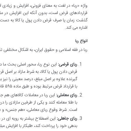
واژه «ربا» در لغت به معنای فزونی، افزایش و زیادی 
قراردادهای قرض است، بدون آنکه این افزایش در مقاب
گذشت زمان یا صرف قرض دادن پول یا کالا به دست می
اشاره می کند.
انواع ربا
ربا در فقه اسلامی و حقوق ایران، به اشکال مختلفی
ربای قرضی:
قرض دادن پول یا کالا، به شرط مازاد بر اصل ق
گیرنده علاوه بر اصل مبلغ، درصد معینی را نیز
با قرارداد قرض مرتبط بوده و طبق ماده ۵۹۵ قانون مجازات اسلامی (تعزیرات) جرم محسوب می شود.
ربای معاملی:
این ربا در معاملات کالاهای هم جنس
با طلا معامله کنند و یکی از طرفین مازادی را در
است. شرط وقوع ربای معاملی، «هم جنس» و «ه
ربای جاهلی:
این اصطلاح بیشتر به رویه ای در د
بدهی خود را پرداخت کند، طلبکار با افزایش مبل