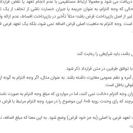
دریافت می شود و معمولاً ارتباط مستقیمی با عدم انجام تعهد یا نقض قرارداد 
حالی که وجه التزام، به عنوان جریمه یا جبران خسارت ناشی از تخلف از یک ت
ر از اصل بازپرداخت قرض باشد؛ مثلاً تأخیر در بازپرداخت اقساط، عدم ارائه وثی
ه است. وجه التزام به ماهیت اصلی قرض اضافه نمی شود، بلکه یک تعهد فرعی 
ل باشد، باید شرایطی را رعایت کند:
با توافق طرفین در متن قرارداد ذکر شود.
ن آمره و نظم عمومی مغایرت داشته باشد. به عنوان مثال، اگر وجه التزام به گونه ا
حقوقی باطل است.
ان وجه التزام دخالت نمی کنند، اما در مواردی که مبلغ وجه التزام به صورت نامت
و گزاف باشد، می تواند مورد تعدیل قرار گیرد، هرچند که رای وحدت رویه ۸۰۵ این موضوع را در مورد وجه التزام مرتبط
ک تعهد فرعی یا اصلی (به جز خود قرض) وضع شود. به این معنا که مبلغ اضافه، ن
ض.