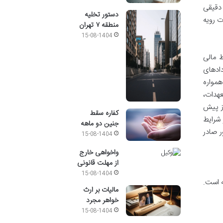
دقیقی
دستور تخلیه
ت رویه
منطقه ۷ تهران
15-08-1404
ط مالی
دادهای
همواره
عهدات،
ز پیش
کفاره سقط
 شرایط
جنین دو ماهه
در تاریخ ۱۳۹۹/۱۲/۱۹ به همین منظور صادر
15-08-1404
واخواهی خارج
از مهلت قانونی
15-08-1404
ه است.
مالیات بر ارث
خواهر مجرد
15-08-1404