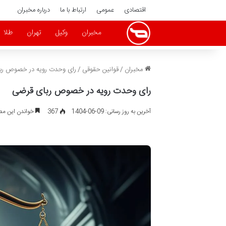
اقتصادی
عمومی
ارتباط با ما
درباره مخبران
مخبران
وکیل
تهران
طلا
مخبران
/
قوانین حقوقی
/
رای وحدت رویه در خصوص رب
رای وحدت رویه در خصوص ربای قرضی
آخرین به روز رسانی: 09-06-1404
367
خواندن این مطلب 19 دقیقه زم