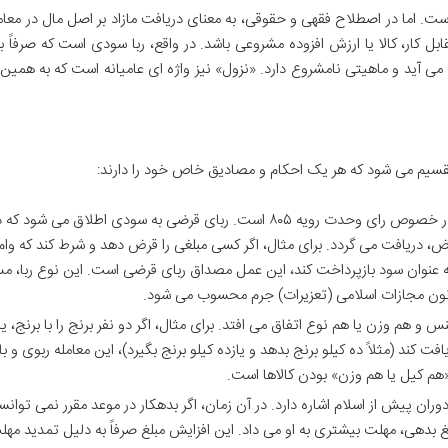
است. اما در اصطلاح فقهی و حقوقی، به معنای دریافت مازاد بر اصل مال در معام
ل کار، کالا یا ارزش افزوده مشروعی باشد. در واقع، ربا سودی است که صرفاً ب
 آید و ماهیتی نامشروع دارد. «نزول» نیز واژه ای عامیانه است که به همین
 تقسیم می شود که هر یک احکام و مصادیق خاص خود را دارند:
این نوع ربا، محور اصلی بحث ما در خصوص رای وحدت رویه ۸۰۵ است. ربای قرضی به سودی اطلاق می شو
رض، دریافت می گردد. برای مثال، اگر کسی مبلغی را قرض دهد و شرط کند که وام
 به عنوان سود بازپرداخت کند، این عمل مصداق ربای قرضی است. این نوع ربا، مس
 و هم وزن یا هم نوع اتفاق می افتد. برای مثال، اگر دو نفر برنج را با برنج، یا 
یافت کند (مثلاً ده کیلو برنج بدهد و یازده کیلو برنج بگیرد)، این معامله ربوی و ب
م کیل یا هم وزن» بودن کالاها است.
وران پیش از اسلام اشاره دارد. در آن زمان، اگر بدهکار در موعد مقرر نمی توان
غ بدهی، مهلت بیشتری به او می داد. این افزایش مبلغ صرفاً به دلیل تمدید مهل