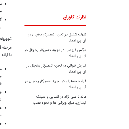
س
س
نظرات کاربران
گ
ر
شهاب شفیق
در
تجربه تعمیرکار یخچال در
تجهیزات
آی پی امداد
مرحله آ
نرگس فیوضی
در
تجربه تعمیرکار یخچال در
با ارائه
ل
آی پی امداد
کیارش قربانی
در
تجربه تعمیرکار یخچال در
م
آی پی امداد
م
فرشاد نعمتیان
در
تجربه تعمیرکار یخچال در
ش
آی پی امداد
چ
ماندانا علی نژاد
در
آشنایی با سینک
ت
آبشاری: مزایا ویژگی ها و نحوه نصب
خ
ح
خ