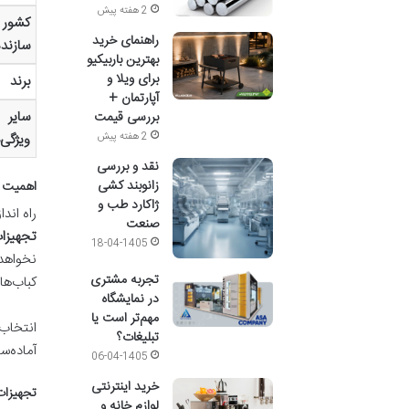
2 هفته پیش
کشور
راهنمای خرید
سازنده
بهترین باربیکیو
برای ویلا و
برند
آپارتمان +
سایر
بررسی قیمت
ویژگی‌
2 هفته پیش
نقد و بررسی
زانوبند کشی
اهمیت و
ژاکارد طب و
راه اند
صنعت
تجهیزا
18-04-1405
نخواهد 
تجربه مشتری
کباب‌ها
در نمایشگاه
مهم‌تر است یا
انتخاب
تبلیغات؟
آماده‌س
06-04-1405
خرید اینترنتی
تجهیزات
لوازم خانه و