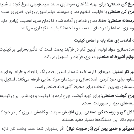
رخ کن صنعتی:
برای تهیه غذاهای سوخاری مانند سیب‌زمینی سرخ کرده یا شنیتس
رخ کن صنعتی
با قابلیت تنظیم دما و سیستم فیلتراسیون روغن، ضروری است.
رمخانه صنعتی:
حفظ دمای غذاهای آماده شده تا زمان سرو، اهمیت زیادی دارد. 
ومیزی، غذاها را در دمای مناسب و با حفظ کیفیت نگهداری می‌کنند.
 آماده‌سازی غذا؛ پایه و اساس کیفیت
ماده‌سازی مواد اولیه، اولین گام در فرآیند پخت است که تأثیر بسزایی بر کیفیت
وازم آشپزخانه صنعتی
متنوع، فرآیند را تسهیل می‌کند:
یز کار استیل:
میزهای کار ساخته شده از استیل ضد زنگ با ابعاد و طراحی‌های م
قاوم برای خرد کردن، آماده‌سازی و چیدمان مواد غذایی فراهم می‌کنند. استیل ب
ستشو، بهترین انتخاب برای محیط آشپزخانه صنعتی است.
رخ گوشت صنعتی:
برای تهیه گوشت چرخ‌کرده با کیفیت و بهداشتی برای کباب‌ه
یغه‌های تیز، از ضروریات است.
لال کن و پوست کن صنعتی:
برای افزایش سرعت و کاهش نیروی کار در خرد ک
جم بالا، این دستگاه‌ها بسیار مفید هستند.
میرگیر و خمیر پهن کن (در صورت نیاز):
اگر رستوران شما قصد پخت نان تازه یا ا