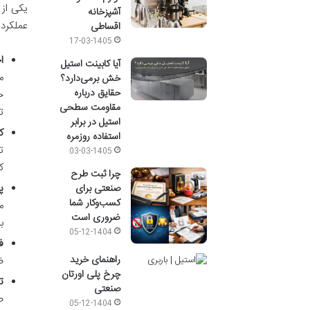
یکی از
آشپزخانه
عملکرد 
اقساطی
17-03-1405
ا
آیا کابینت استیل
م
خش برمی‌دارد؟
حقایق درباره
خ
مقاومت سطحی
ت
استیل در برابر
ک
استفاده روزمره
ت
03-03-1405
ک
چرا ثبت طرح
پ
صنعتی برای
کسب‌وکار شما
م
ضروری است
ب
05-12-1404
ف
راهنمای خرید
ض
چرخ پلی اورتان
ت
صنعتی
ص
05-12-1404