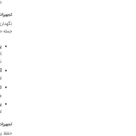
د
تجهیزات
نگهداری
جمله ح
ی
ا
ن
آ
ا
ت
و
ی
ا
تجهیزا
حفظ به