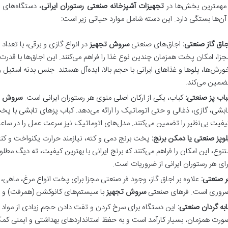
 مهمترین بخش‌ها در
تجهیزات آشپزخانه صنعتی رستوران ایرانی
، دستگاه‌های 
آن‌ها بستگی دارد. این دسته شامل موارد حیاتی زیر است:
جاق گاز صنعتی:
اجاق‌های صنعتی
سروش تجهیز
در انواع گازی و برقی، با تعداد
جزا، امکان پخت همزمان چندین نوع غذا را فراهم می‌کنند. این اجاق‌ها با قدرت ح
ورش‌ها، پلوها و غذاهای ایرانی با حجم بالا، ایده‌آل هستند. جنس بدنه استیل و 
ضمین می‌کند.
باب پز صنعتی:
کباب، یکی از ارکان اصلی منوی هر رستوران ایرانی است.
سروش ت
ابشی، گازی، ذغالی و حتی اتوماتیک را ارائه می‌دهد. کباب پزهای تابشی با پ
یفیت بی‌نظیر را تضمین می‌کنند. مدل‌های اتوماتیک نیز سرعت عمل را در ساع
لوپز صنعتی یا دمکن برنج:
پخت برنج دمی و کته، نیازمند حرارت یکنواخت و کن
تنوع، این امکان را فراهم می‌کنند که برنج ایرانی با بهترین کیفیت، ته دیگ مط
رای هر رستوران ایرانی از ضروریات است.
ر صنعتی:
علاوه بر اجاق گاز، وجود فر صنعتی مجزا برای پخت انواع مرغ، ماهی،
روری است. فرهای صنعتی
سروش تجهیز
با سیستم‌های کانوکشن (همرفت) و ب
ابه گردان صنعتی:
این دستگاه برای سرخ کردن و تفت دادن حجم زیادی از مواد غ
ورت همزمان، بسیار کارآمد است و به حفظ استانداردهای بهداشتی و ایمنی کمک