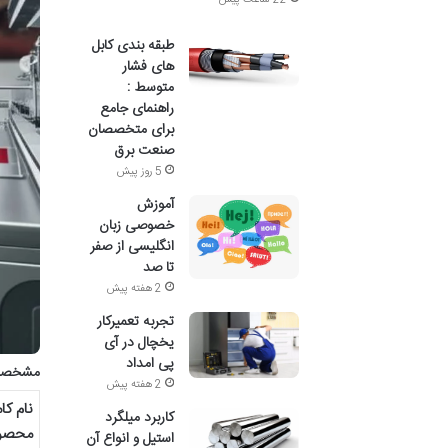
22 ساعت پیش
طبقه بندی کابل
های فشار
متوسط :
راهنمای جامع
برای متخصصان
صنعت برق
5 روز پیش
آموزش
خصوصی زبان
انگلیسی از صفر
تا صد
2 هفته پیش
تجربه تعمیرکار
یخچال در آی
پی امداد
مشخصا
2 هفته پیش
نام کا
کاربرد میلگرد
محصو
استیل و انواع آن