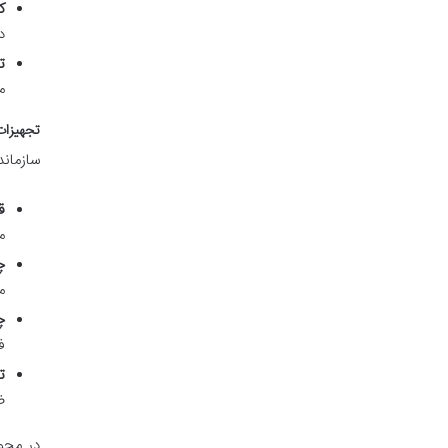
ک
د
ت
م
تجهیزات
سازماند
ق
م
چ
م
چ
ف
ت
ض
در مجم