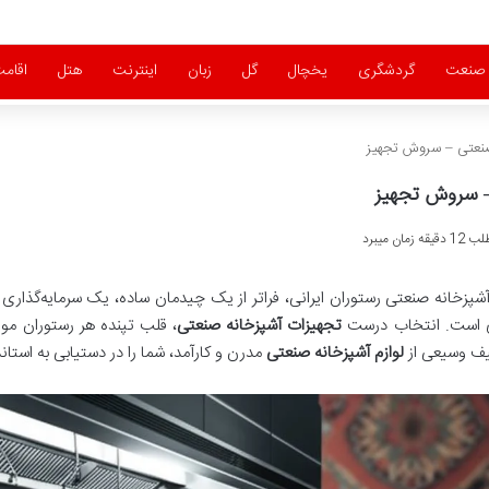
صنعت
گردشگری
یخچال
گل
زبان
اینترنت
هتل
اقام
 صنعتی – سروش تجهیز
 – سروش تجهیز
ان میبرد
شپزخانه صنعتی رستوران ایرانی، فراتر از یک چیدمان ساده، یک سرمایه‌گذار
است. انتخاب درست
تجهیزات آشپزخانه صنعتی
، قلب تپنده هر رستوران مو
یف وسیعی از
لوازم آشپزخانه صنعتی
مدرن و کارآمد، شما را در دستیابی به استاند