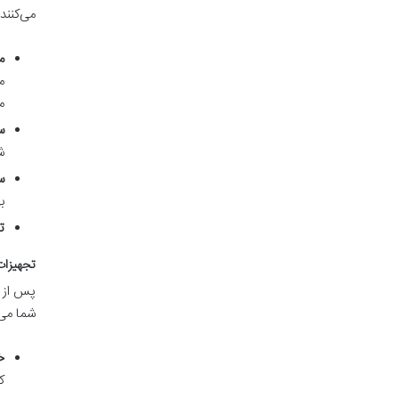
می‌کنند:
م
م
م
س
ش
س
ب
ت
تجهیزات
پس از آ
شما می‌آ
خ
ک