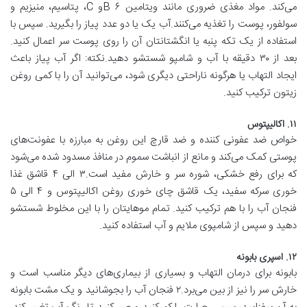
می‌کند. مواد مغذی ضروری مانند ویتامین B ۶و C، پتاسیم، منیزیم و
سولفور، پوست را تغذیه می‌کنند.آب یک یا دو عدد پیاز را بگیرید. سپس با
استفاده از یک تکه پنبه یا انگشتانتان آن را روی پوست سر اعمال کنید.
بعد از ۳۰ دقیقه با آب و شامپو شستشو دهید.نکته: اگر آب پیاز باعث
ایجاد التهاب یا هرگونه ناراحتی دیگری شود، می‌توانید آن را با کمی روغن
زیتون ترکیب کنید.
۱۱. اکالیپتوس
خواص ضد عفونی کننده و ضد قارچ این روغن به مبارزه با عفونت‌های
پوستی کمک می‌کند و مانع از انباشت سموم در منافذ مسدود شده می‌شود
که برای رفع خشکی، شوره سر و خارش مفید است.۳ الی ۴ قاشق غذا
خوری سرکه سفید، یک قاشق چای خوری روغن اکالیپتوس و ۴ الی ۵
فنجان آب را با هم ترکیب کنید. تمام موهایتان را با این مخلوط شستشو
دهید و سپس از شامپوی ملایم و آب استفاده کنید.
۱۲. اسپری بابونه
بابونه برای درمان التهاب و بسیاری از بیماری‌های دیگر مناسب است و
خارش سر را نیز از بین می‌برد.۲ فنجان آب را بجوشانید و یک مشت بابونه