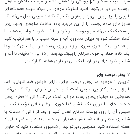
سرکه سیب مقادیر ph پوستی را کاهش داده و موجب کاهش خارش
پوست سر نیز می‌شود. اسید استیک موجود در سرکه سیب عفونت‌های
قارچی را نیز از بین می‌برد و بعنوان یک پاک کننده طبیعی عمل می‌کند، که
سلول‌های مرده پوست را از بین می‌برد و به ساخت سلو‌های جدید روی
پوست کمک می‌کند.مو و پوست سر خود را با آب بشویید و اجازه دهید تا
کاملا خشک شود.به میزان مساوی، آب و سرکه سیب را با هم ترکیب کنید
و بعد درون یک بطری اسپری بریزید و روی پوست سرتان اسپری کنید و با
یک کلاه حمام یا حوله، سرتان را بپوشانید.بعد از ۱۵ الی ۲۰ دقیقه، با آب و
شامپو بشویید.این درمان را یک الی دو بار در هفته تکرار کنید.
۲. روغن درخت چای
ترپینن ۴ موجود در روغن درخت چای، دارای خواص ضد التهابی، ضد
قارچ و ضد باکتریایی طبیعی است که به درمان خارش سر کمک می‌کند.
همچنین به فولیکول‌های بسته مو نیز کمک می‌کند.۲ الی ۳ قطره روغن
درخت چای را درون یک قاشق غذا خوری روغن نباتی ترکیب کنید و
سپس آن را روی پوست سرتان اعمال کنید و بعد از ۱ الی ۲ ساعت با
شامپوی ملایم و آب شستشو دهید.از این درمان به طور منظم ۱ الی ۲
هفته استفاده کنید. همچنین می‌توانید از شامپوی استفاده کنید که حاوی