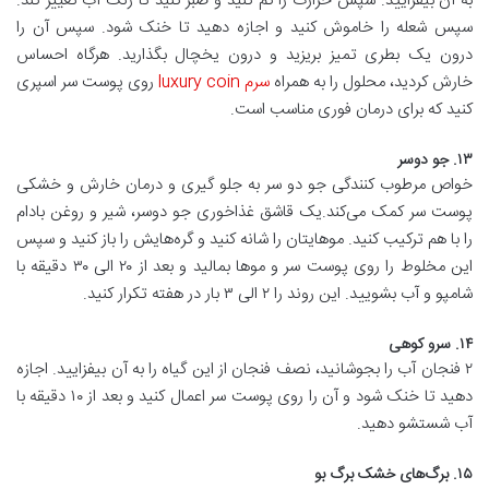
به آن بیفزایید. سپس حرارت را کم کنید و صبر کنید تا رنگ آب تغییر کند.
سپس شعله را خاموش کنید و اجازه دهید تا خنک شود. سپس آن را
درون یک بطری تمیز بریزید و درون یخچال بگذارید. هرگاه احساس
خارش کردید، محلول را به همراه
سرم luxury coin
روی پوست سر اسپری
کنید که برای درمان فوری مناسب است.
۱۳. جو دوسر
خواص مرطوب کنندگی جو دو سر به جلو گیری و درمان خارش و خشکی
پوست سر کمک می‌کند.یک قاشق غذاخوری جو دوسر، شیر و روغن بادام
را با هم ترکیب کنید. موهایتان را شانه کنید و گره‌هایش را باز کنید و سپس
این مخلوط را روی پوست سر و مو‌ها بمالید و بعد از ۲۰ الی ۳۰ دقیقه با
شامپو و آب بشویید. این روند را ۲ الی ۳ بار در هفته تکرار کنید.
۱۴. سرو کوهی
۲ فنجان آب را بجوشانید، نصف فنجان از این گیاه را به آن بیفزایید. اجازه
دهید تا خنک شود و آن را روی پوست سر اعمال کنید و بعد از ۱۰ دقیقه با
آب شستشو دهید.
۱۵. برگ‌های خشک برگ بو