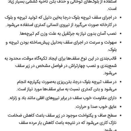
استفاده از بلوک
های توخالی و حذف بتن ناحیه کششی بسیار زیاد
است
.
در اجرای سقف تیرچه بلوک درجا به
این
‌
دلیل که تولید تیرچه و بلوک
در کارخانه صورت می
گیرد از نیروی انسانی کمتری استفاده می
شود
.
نصب آسان بدون نیاز به جرثقیل به علت وزن کم تیرچه
ها
.
سهولت و سرعت در اجرای سقف به
دلیل پیش
ساخته بودن تیرچه و
بلوک
.
قالب
بندی در این نوع سقف
ها برای ایجاد تکیه
گاه موقت، محدود به
شمع
بندی و نصب چهارتراش در فواصل مشخص در زیر سقف
می
شود
.
در سقف تیرچه بلوک درجا، بتن
ریزی به
صورت یکپارچه انجام
می
شود و بتن کمتری نسبت به سایر سقف
ها مورد نیاز است
.
دارای مقاومت خوب سقف در برابر نیروهای افقی مانند باد و زلزله
.
عایق خوب صدا و حرارت
.
سطح صاف و یکنواخت موجود در زیر سقف باعث کاهش ضخامت
نازک
‌
کاری می
شود که در نتیجه باعث کاهش بار مرده سقف
می
شود
.