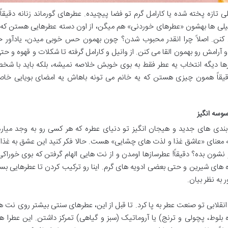
 تازه پخته شده یا کارامل گرم تو فضا پیچیده. عطرهای گورماند زنانه دقیقا
یلی ها بهشون «عطرهای خوردنی» هم میگن، از اون دسته عطرهایی هستن که ب
نن. اصلاً چرا انقدر محبوب شدن؟ چون بهمون حس خوبی میدن، یادآور خ
مش رو بهمون القا می کنن. از وانیل و کارامل گرفته تا شکلات و قهوه و حت
وزها دیگه انتخاب یه عطر فقط به بوی خوبش خلاصه نمیشه، بلکه باید با ش
قیقاً همون چیزی هستن که یه خانم می تونه باهاش یه امضای بویایی خاص
وسه انگیز
 بندی های جدید و هیجان انگیز تو دنیای عطره که هر کسی رو به وجد میاره
رانسوی داره و به معنای «عاشق غذا و لذت های چشایی» هست. حالا فکر کنید این عشق به غذ
ون بده؟ دقیقاً! عطرسازها اومدن و از نت هایی الهام گرفتن که بوی خوراکی
ه های شیرین و حتی بعضی ادویه های گرم. اینا رو ترکیب کردن تا عطرهایی بس
 به نظر بیان.
 انقلابی تو صنعت عطر به پا کرد. تا قبل از این، عطرهای سنتی بیشتر روی نت 
ه بلوط، پچولی و ترنج) یا آروماتیک (سبز و گیاهی) تمرکز داشتن. این عطرا 