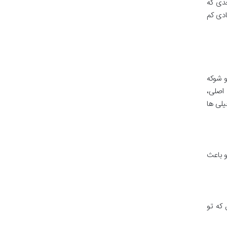
عدی که
ادی کم
ه رو شوکه
 اصلی،
لی ها
و باعث
که تو