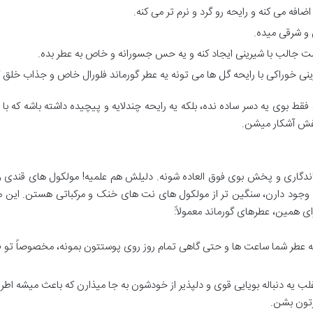
 می کنه و رایحه رو گرد و نرم تر می کنه.
و شرقی میده.
ست جالب با شیرینی ایجاد کنه و یه حس جسورانه و خاص به عطر بده.
ی خوراکی با رایحه گل ها می تونه یه عطر گورماند فلورال خاص و جذاب خلق ک
قط بوی یه دسر ساده نده، بلکه یه رایحه چندلایه و پیچیده داشته باشه که ب
فش آشکار میشن.
ماندگاری و پخش بوی فوق العاده شونه. دلیلش هم علمیه! مولکول های قندی و
 وجود دارن، سنگین تر از مولکول های نت های خنک و مرکباتی هستن. این م
ی همین، عطرهای گورماند معمولاً:
که عطر شما ساعت ها و حتی گاهی تمام روز روی پوستتون بمونه، مخصوصاً تو
ب یه دنباله بویایی قوی و دلپذیر از خودشون به جا میذارن که باعث میشه اطرا
تون بشن.