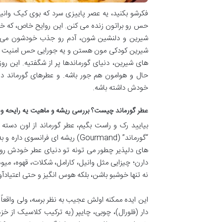
فکرشو بکنید، یه عصر پاییزی سرد که بوی کیک وانیلی
حس رو براتون زنده می کنن. این روایح خاص، که خ
شیرین و دلنشین شون، آدم رو جذب خودشون می ک
شیرین کودکی مون هستن و یه جورایی حس امنیت و آرا
های شیرین، دنیای گورماندها پر از شگفتیه. این ر
حال و هوامون هم جور باشه. و عطرهای گورماند د
خودش داشته باشه.
عطر گورماند چیست؟ بررسی ریشه و ماهیت یه رایحه وس
بیایید رک و راست بگیم، عطر گورماند از اون دسته
“گورماند” (Gourmand) ریشه ای ف
های دلپذیر چطور می تونه تو دنیای عطر خودش رو نش
دارن؛ چیزایی مثل وانیل، کارامل، شکلات، قهوه، میو
نه تنها خوشبو باشن، بلکه هوس انگیز و حتی اعتیادآور
این ایده ممکنه اولش عجیب به نظر برسه، ولی واقعاً
دار (فلورال)، چوبی، چایپر (یه ترکیب کلاسیک از خز