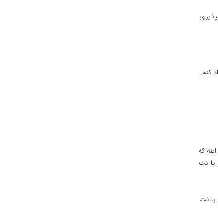
لپذیری
 کنه.
ینه که
 با نت
با نت