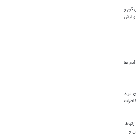
گرم و
و ازش
دم ها
ن تولد
خاطرات
رتباط
ن و