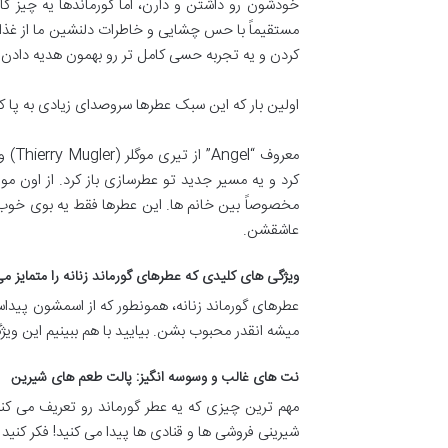
خودشون رو داشتن و دارن، اما گورماندها یه چیز کام
مستقیماً با حس چشایی و خاطرات دلنشین ما از غذا ار
کردن و یه تجربه حسی کامل تر رو بهمون هدیه دادن.
اولین بار که این سبک عطرها سروصدای زیادی به پا کرد، دهه 90 میلادی 
معرو
کرد و یه مسیر جدید تو عطرسازی باز کرد. از اون م
مخصوصاً بین خانم ها. این عطرها فقط یه بوی خوب
عاشقشن.
ویژگی های کلیدی که عطرهای گورماند زنانه را متمایز م
عطرهای گورماند زنانه، همونطور که از اسمشون پیداس
میشه انقدر محبوب بشن. بیایید با هم ببینیم این وی
نت های غالب و وسوسه انگیز: پالت طعم های شیرین
مهم ترین چیزی که یه عطر گورماند رو تعریف می ک
شیرینی فروشی ها و قنادی ها پیدا می کنید! فکر کنید ب