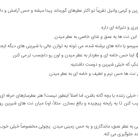
رین و کرمی وانیل تقریباً تو اکثر عطرهای گورماند پیدا میشه و حس آرامش و د
و دلبرانه ای داره.
 این نت ها یه عمق و غنای خاصی به عطر میدن.
و یا دانه های برشته شده، می تونه یه توازن عالی با شیرینی های دیگه ایجاد
:
اینا حس خامه ای و مغزدار به عطر میدن و اون رو دلچسب تر می کنن.
 شکر، که خیلی شیرین و دوست داشتنیه.
 نت ها حس نرم و لطیف و خامه ای به عطر میدن.
یلی زننده یا بچه گانه باشن، اما اصلاً اینطور نیست! هنر عطرسازهای حرفه ای ا
کنن تا یه رایحه پیچیده و بالغ بسازن. مثلاً، اونا میان نت های شیرین رو
به عطر عمق، ماندگاری و یه حس زمینی میدن. پچولی مخصوصاً خیلی خوب 
د جلوگیری می کنه.