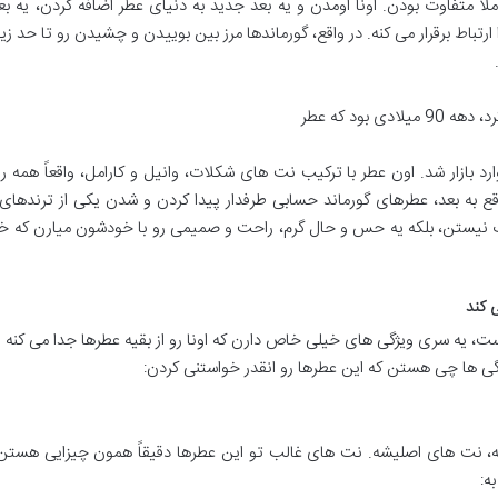
لاً متفاوت بودن. اونا اومدن و یه بعد جدید به دنیای عطر اضافه کردن، یه ب
تباط برقرار می کنه. در واقع، گورماندها مرز بین بوییدن و چشیدن رو تا حد زی
بود که عطر
ف “Angel” از تیری موگلر (Thierry Mugler) وارد بازار شد. اون عطر با ترکیب نت های شکلات، وانیل و کارامل، واقعاً هم
وقع به بعد، عطرهای گورماند حسابی طرفدار پیدا کردن و شدن یکی از ترندهای
 نیستن، بلکه یه حس و حال گرم، راحت و صمیمی رو با خودشون میارن که خی
ی کند
ت، یه سری ویژگی های خیلی خاص دارن که اونا رو از بقیه عطرها جدا می کنه 
ژگی ها چی هستن که این عطرها رو انقدر خواستنی کردن:
نه، نت های اصلیشه. نت های غالب تو این عطرها دقیقاً همون چیزایی هستن 
ه: