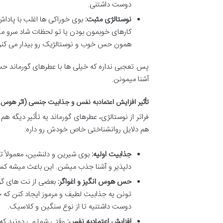
دوست داشتنی.
نوستالژی مثبت:
بوی خوراکی ها اغلب با پاداش
کارهای خوبمون بودن یا تو لحظات شاد سرو میش
همون حس خوب و نوستالژیک رو بیدار می کنن
پس تعجبی نداره که خیلی ها با عطرهای گورماند حس
آشنا میمونن.
تأثیر افزایش اعتمادبه نفس و جذابیت جنسی (اثر هوس ا
فراتر از نوستالژی، عطرهای گورماند یه تأثیر دیگه ه
هم دلایل روانشناختی خاص خودش رو داره:
جذابیت اولیه:
بوی شیرین و دلنشین، معمولاً تو
دلپذیر و آشنا جذب میشن. این باعث میشه کسی ک
حس هوس انگیز و اغواگر:
بعضی از نت های گورم
تونن یه جذابیت لطیف و مرموز ایجاد کنن که
دوست داشتنیه تا از نوع سنگین و کلاسیک.
افزایش اعتمادبه نفس:
وقتی شما می دونید که 