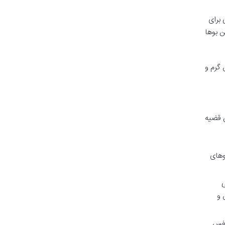
 برای
ن بوها
 گرم و
ن قضیه
وهای
ی
 و
نفس