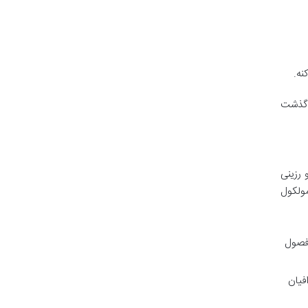
نه.
ا گذشت
 رزینی
ولکول
 فصول
فیان