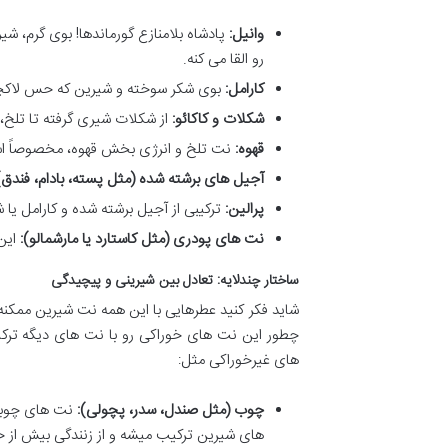
وانیل:
پادشاه بلامنازع گورماندها! بوی گرم، شی
رو القا می کنه.
کارامل:
بوی شکر سوخته و شیرین که حس لاکچری 
شکلات و کاکائو:
از شکلات شیری گرفته تا تلخ،
قهوه:
نت تلخ و انرژی بخش قهوه، مخصوصاً اسپرس
آجیل های برشته شده (مثل پسته، بادام، فندق)
پرالین:
ترکیبی از آجیل برشته شده و کارامل یا
نت های پودری (مثل کاستارد یا مارشمالو):
این
ساختار چندلایه: تعادل بین شیرینی و پیچیدگی
شاید فکر کنید عطرهایی با این همه نت شیرین ممکنه خ
چطور این نت های خوراکی رو با نت های دیگه ترکیب 
های غیرخوراکی مثل:
چوب (مثل صندل، سدر، پچولی):
نت های چوبی 
های شیرین ترکیب میشه و از زنندگی بیش از ح