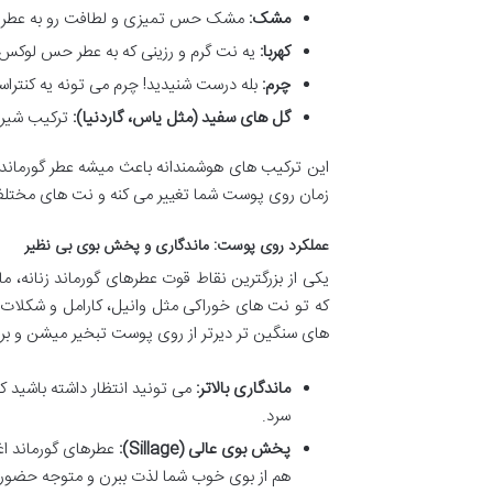
مشک:
مشک حس تمیزی و لطافت رو به عطر اضافه
کهربا:
یه نت گرم و رزینی که به عطر حس لوکس 
چرم:
بله درست شنیدید! چرم می تونه یه کنترا
گل های سفید (مثل یاس، گاردنیا):
ترکیب شیرین
این ترکیب های هوشمندانه باعث میشه عطر گورماند ف
زمان روی پوست شما تغییر می کنه و نت های مختل
عملکرد روی پوست: ماندگاری و پخش بوی بی نظیر
یکی از بزرگترین نقاط قوت عطرهای گورماند زنانه، 
که تو نت های خوراکی مثل وانیل، کارامل و شکلات
های سنگین تر دیرتر از روی پوست تبخیر میشن و برا
ماندگاری بالاتر:
می تونید انتظار داشته باشید 
سرد.
پخش بوی عالی (Sillage):
عطرهای گورماند اغل
هم از بوی خوب شما لذت ببرن و متوجه حضور