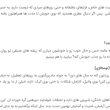
اسبت های خاص، قرارهای عاشقانه و حتی روزهای سردی که دوست دارید یه حس 
 باشن. پس اگر دنبال عطری هستید که بوی خوبش تا مدت ها همراهتون باشه 
نند؟
یه عالمه حس و حال خوب رو با خودشون میارن که ریشه های عمیقی تو روان آ
نه ما رو جذب خودش کنه؟ بیایید با هم ببینیم:
(نوستالژی)
 پرتتون کنه به سال های دور؟ به خونه مادربزرگتون، به روزهای تعطیل، به جش
 کنن! بوی وانیل، کارامل، شکلات یا حتی بوی کیک تازه، خیلی از ما رو یاد 
ذاهای خانگی، شیرینی های تازه و لحظات خوشایند دورهمی گره خورده ان. این ا
حس آرامش، امنیت و آسایش بهمون دست بده. مثل اینکه برگشتیم به یه جای ام