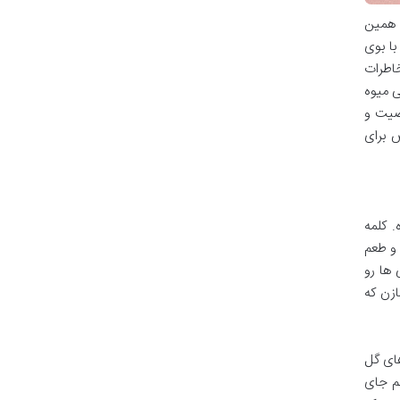
ً همین
ا بوی
اطرات
ی میوه
خصیت و
 برای
. کلمه
ا و طعم
 ها رو
ازن که
های گل
هم جای