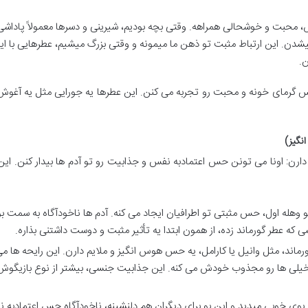
، محبت و خوشحالی همراهه. وقتی بچه بودیم، شیرینی و دسرها معمولاً پاداشی
دن. این ارتباط مثبت تو ذهن ما میمونه و وقتی بزرگ میشیم، عطرهایی با ای
.
 گرمای خونه و محبت رو تجربه می کنن. این عطرها یه جورایی مثل یه آغوش
نگیز)
م دارن: اونا می تونن حس اعتمادبه نفس و جذابیت رو تو آدم ها بیدار کنن. ای
 وهله اول، حس مثبتی تو اطرافیان ایجاد می کنه. آدم ها ناخودآگاه به سمت ب
ه عطر گورماند زده، از همون ابتدا یه تأثیر مثبت و دوست داشتنی بذاره.
اند، مثل وانیل یا کارامل، یه حس هوس انگیز و ملایم دارن. این رایحه ها م
 خیلی ها رو مجذوب خودش می کنه. این جذابیت جنسی، بیشتر از نوع بازیگوش
بوی خوبی میدید و این بو برای دیگران هم دلنشینه، ناخودآگاه حس اعتمادبه 