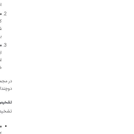
ا
مر
ک
ش
ب
مر
ا
ا
ض
در مجمو
دوچندان
تشخیص 
تشخیص ش
م
ک