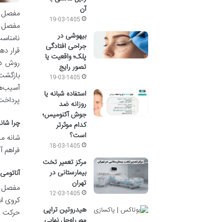
آن
مفصل شا
19-03-1405
مفصل ب
بیهوشی در
نامناسب
جراحی افتادگی
قرار ده
پلک؛ واقعیت یا
روش درم
تصور رایج
بازگشت 
19-03-1405
آسیب‌ها
استفاده شبانه یا
پرداخت
روزانه ضد
جوش آکنومیس؛
چرا شان
کدام موثرتر
است؟
شانه مج
18-03-1405
فراهم آ
مرکز تعمیر تخت
بیمارستانی در
آناتومی
تهران
مفصل شا
12-03-1405
کروی اس
هیدروتین تراپی
حرکت را
مو، راه‌حل نهایی