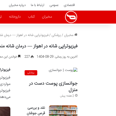
اقتصادی
عمومی
ارتباط با ما
درباره مخبران
مخبران
کتاب
داروخانه
ته
مخبران
/
پزشکی
/
فیزیوتراپی شانه در اهواز — درمان 
فیزیوتراپی شانه در اهواز — درمان شانه
آخرین به روز رسانی: 29-08-1404
227
خواندن این مطلب 21 دقیقه زم
فیزیوتر
پزشکی
فیزیوتر
جوانسازی پوست دست در
منزل
فیزیوتر
2 هفته پیش
می‌دهد.
نقد و بررسی
قرص جوشان