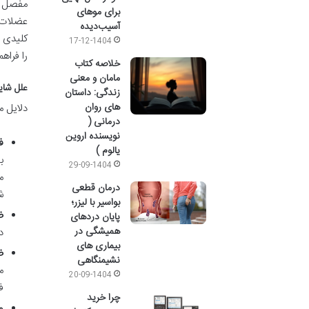
مفصل را
برای موهای
عضلات ر
آسیب‌دیده
کلیدی د
17-12-1404
را فراه
خلاصه کتاب
مامان و معنی
علل شای
زندگی: داستان
های روان
دلایل م
درمانی (
نویسنده اروین
ف
یالوم )
ب
29-09-1404
م
درمان قطعی
ش
بواسیر با لیزر؛
ض
پایان دردهای
همیشگی در
د
بیماری های
ض
نشیمنگاهی
م
20-09-1404
ف
چرا خرید
و