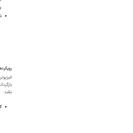
و
ن
رویکرده
فیزیوتر
بازگردا
باشد:
ک