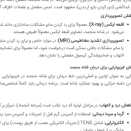
 ابداکشن (دور کردن بازو از بدن)، مشهود است. لمس مفصل و عضلات اطراف آن 
قش تصویربرداری:
اشعه ایکس (X-ray):
معمولاً برای رد کردن سایر مشکلات ساختاری مانند 
می‌شود. در شانه منجمد، تصاویر اشعه ایکس معمولاً طبیعی هستند.
تصویربرداری تشدید مغناطیسی (MRI):
در موارد خاص و برای رد کردن سای
التهاب و ضخیم‌شدگی کپسول مفصلی را نشان دهد.
ای فیزیوتراپی برای درمان شانه منجمد
اپی به عنوان اولین و اصلی‌ترین خط درمان برای شانه منجمد در فیزیوترا
ندن دامنه حرکتی و بهبود عملکرد شانه است. برنامه درمانی باید کاملاً شخصی‌
اهش درد و التهاب:
در مراحل اولیه که درد غالب است (مرحله انجماد)، تمرکز بر 
گرما و سرما درمانی:
استفاده از کمپرس گرم قبل از تمرینات و کمپرس سرد پس
الکتروتراپی:
جلوگیری از ضعف عضلانی.