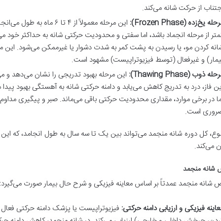
جتناب از حرکت شانه می‌کند.
حله یخ‌زده (Frozen Phase):
این مرحله معمولاً از ۴ تا 
متر از مرحله انجماد باشد، اما سفتی و محدودیت حرکتی شانه به حداکثر خود می
انه کردن مو، یا رسیدن به پشت کمر به شدت دشوار یا غیرممکن می‌شود. این
یمار) و غیرفعال (توسط فیزیوتراپیست) مشهود است.
حله ذوب (Thawing Phase):
ین فاز، درد به تدریج کاهش می‌یابد و دامنه حرکتی شانه به آهستگی بهبود پید
ما در برخی موارد، مقداری محدودیت حرکتی باقی می‌ماند. صبر و پیگیری مداوم فی
روری است.
ع، کل دوره شانه منجمد می‌تواند بین یک تا سه سال به طول انجامد، که این 
 می‌کند.
شانه منجمد
انه منجمد عمدتاً بر اساس معاینه فیزیکی و شرح حال بیمار صورت می‌گیرد:
عاینه فیزیکی و ارزیابی دامنه حرکتی:
فیزیوتراپیست یا پزشک دامنه حرکتی فعال و 
ردن، چرخش داخلی و خارجی) ارزیابی می‌کند. در شانه منجمد، کاهش دامنه حر