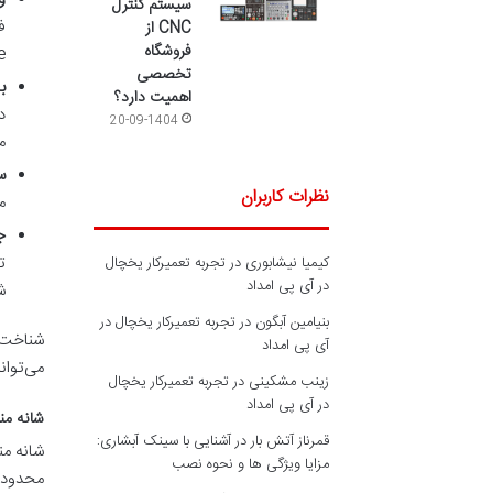
سیستم کنترل
CNC از
فروشگاه
ome
تخصصی
ب
اهمیت دارد؟
د
20-09-1404
م
س
نظرات کاربران
م
ج
ت
کیمیا نیشابوری
در
تجربه تعمیرکار یخچال
در آی پی امداد
ش
بنیامین آبگون
در
تجربه تعمیرکار یخچال در
شناخت 
آی پی امداد
می‌توان
زینب مشکینی
در
تجربه تعمیرکار یخچال
در آی پی امداد
شانه منجمد (Frozen Shoulder): تعریف
قمرناز آتش بار
در
آشنایی با سینک آبشاری:
مزایا ویژگی ها و نحوه نصب
محدودی