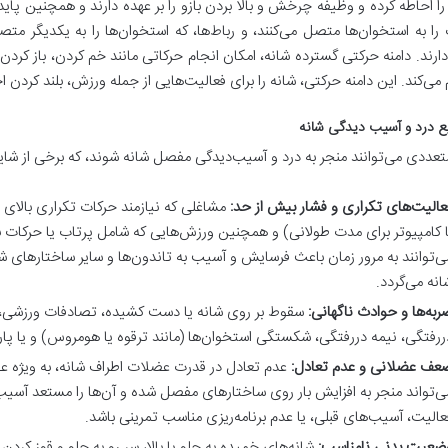
 احاطه کرده و وظیفه چرخش و بالا بردن بازو را بر عهده دارند و همچنین پایدا
ا به استخوان‌ها متصل می‌کنند، و رباط‌ها، که استخوان‌ها را به یکدیگر م
ارند. دامنه حرکتی گسترده شانه، امکان انجام حرکاتی مانند خم کردن، باز ک
م می‌کند. این دامنه حرکتی، شانه را برای فعالیت‌هایی از جمله ورزش، بلند کردن
ع درد و آسیب دیدگی شانه
تعددی می‌توانند منجر به درد و آسیب‌دیدگی مفصل شانه شوند، که برخی از شایع‌ت
عالیت‌های تکراری و فشار بیش از حد:
مشاغلی که نیازمند حرکات تکراری بالای س
ا کامپیوتر برای مدت طولانی) و همچنین ورزش‌هایی که شامل پرتاب یا حرکات بال
ی‌توانند به مرور زمان باعث فرسایش و آسیب به تاندون‌ها و سایر ساختارهای ش
انه می‌گردد.
ربه‌ها و حوادث ناگهانی:
سقوط بر روی شانه یا دست کشیده، تصادفات ورزشی، یا
ررفتگی، نیمه دررفتگی، شکستگی استخوان‌ها (مانند ترقوه یا هومروس) و یا پارگ
عف عضلانی و عدم تعادل:
عدم تعادل در قدرت عضلات اطراف شانه، به ویژه ع
ی‌تواند منجر به افزایش بار روی ساختارهای مفصل شده و آن‌ها را مستعد آسیب
عالیت، آسیب‌های قبلی، یا عدم برنامه‌ریزی مناسب تمرینی باشد.
ضعیت بدنی نامناسب:
شانه‌های خمیده به جلو یا بالا، سر رو به جلو و قوز کردن