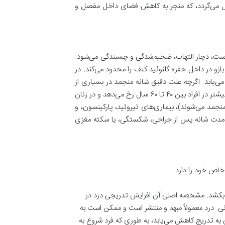
 می‌گردد، که منجر به کاهش فضای داخل مفصل و
 است، دچار التهاب، ضخیم‌شدگی و چسبندگی می‌شود.
در داخل حفره گلنوئید کتف را محدود می‌کند. در
می‌یابد. اگرچه علت دقیق شانه منجمد در بسیاری از
موارد ناشناخته است (ایدئوپاتیک)، اما برخی عوامل خطر شناخته شده‌اند. این بیماری بیشتر در افراد بین ۴۰ تا ۶۰ سال رخ می‌دهد و در زنان
د از بیماران دیابتی دچار شانه منجمد می‌شوند)، بیماری‌های تیروئید، پارکینسون، و
نی‌مدت شانه پس از جراحی، شکستگی، یا سکته مغزی
خاص خود را دارد:
واند از ۶ هفته تا ۹ ماه طول بکشد. مشخصه اصلی آن افزایش تدریجی درد در
ی. درد معمولاً مبهم و منتشر است و ممکن است به
تی به تدریج کاهش می‌یابد، به طوری که فرد شروع به