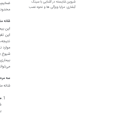
شروین شایسته
در
آشنایی با سینک
ضخیم، 
آبشاری: مزایا ویژگی ها و نحوه نصب
محدود 
شانه منجمد چی
این بیم
این تغ
نتیجه، 
بیماری‌
می‌توان
سه مرحل
شانه من
مر
ش
ب