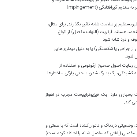
فشار غیرطبیعی بر تاندون‌ها و رباط‌ها وارد کنند. این وضعیت‌ها به مرور زمان منجر به سندرم گیرافتادگی (Impingement
مستقیم بر سلامت شانه تاثیر بگذارند. برای مثال،
نجمد هستند. آرتریت (التهاب مفصل) از انواع
وف و درد شانه شود.
از جراحی یا شکستگی) یا به دلیل بیماری‌هایی
ل شود.
 رعایت اصول صحیح ارگونومی و استفاده از
به کشیدگی، رگ به رگ شدن یا حتی پارگی ساختارها
بسیاری دارد. یک فیزیوتراپیست مجرب در اهواز
حی کند.
ده (Adhesive Capsulitis) نیز شناخته می‌شود، وضعیتی دردناک و ناتوان‌کننده است که با سفتی و
صلی (بافتی که مفصل شانه را احاطه کرده است)