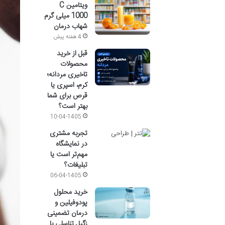
ویتامین C
1000 میلی گرم
شهاب درمان
4 هفته پیش
قبل از خرید
محصولات
تاخیری مردانه؛
کرم، اسپری یا
قرص برای شما
بهتر است؟
10-04-1405
تجربه مشتری
در نمایشگاه
مهم‌تر است یا
تبلیغات؟
06-04-1405
خرید محلول
پودوفیلین و
درمان تضمینی
زگیل تناسلی با