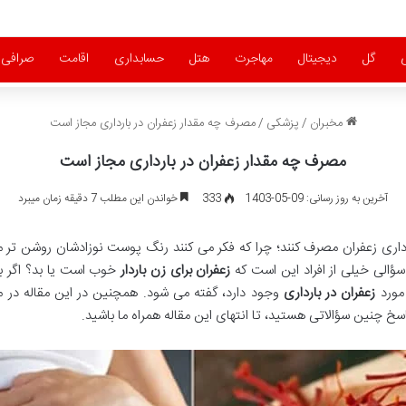
گل
دیجیتال
مهاجرت
هتل
حسابداری
اقامت
صرافی
مخبران
/
پزشکی
/
مصرف چه مقدار زعفران در بارداری مجاز است
مصرف چه مقدار زعفران در بارداری مجاز است
آخرین به روز رسانی: 09-05-1403
333
خواندن این مطلب 7 دقیقه زمان میبرد
 بارداری زعفران مصرف کنند؛ چرا که فکر می کنند رنگ پوست نوزادشان روشن تر م
 سؤالی خیلی از افراد این است که
زعفران برای زن باردار
خوب است یا بد؟ اگر بار
 مورد
زعفران در بارداری
وجود دارد، گفته می شود. همچنین در این مقاله در 
خ چنین سؤالاتی هستید، تا انتهای این مقاله همراه ما باشید.