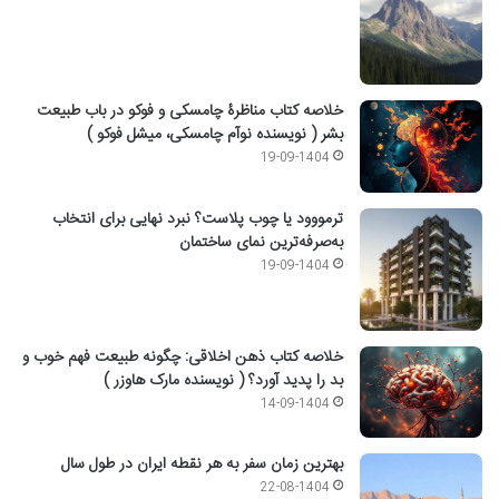
خلاصه کتاب مناظرۀ چامسکی و فوکو در باب طبیعت
بشر ( نویسنده نوآم چامسکی، میشل فوکو )
19-09-1404
ترمووود یا چوب پلاست؟ نبرد نهایی برای انتخاب
به‌صرفه‌ترین نمای ساختمان
19-09-1404
خلاصه کتاب ذهن اخلاقی: چگونه طبیعت فهم خوب و
بد را پدید آورد؟ ( نویسنده مارک هاوزر )
14-09-1404
بهترین زمان سفر به هر نقطه ایران در طول سال
22-08-1404