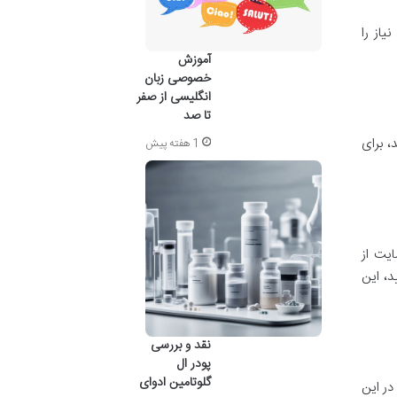
یاز را
آموزش
خصوصی زبان
انگلیسی از صفر
تا صد
، برای
1 هفته پیش
ایت از
د، این
نقد و بررسی
پودر ال
گلوتامین ادوای
در این