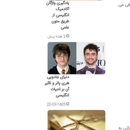
یادگیری واژگان
 طی می
آکادمیک
انگلیسی از
طریق متون
علمی
2 هفته پیش
دنیای جادویی
هری پاتر و تاثیر
آن بر ادبیات
انگلیسی
22-03-1405
اتی به