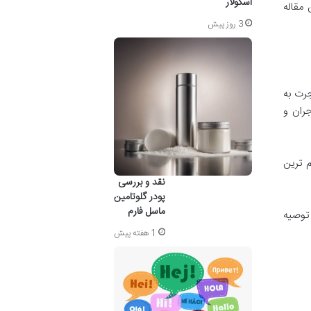
اسکولار
 مقاله
3 روز پیش
جرت به
ران و
م ترین
نقد و بررسی
پودر گلوتامین
ماسل فارم
است توصیه
1 هفته پیش