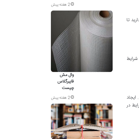
2 هفته پیش
رید تا
 شرایط
وال مش
فایبرگلاس
چیست
 ایجاد
2 هفته پیش
ایط در