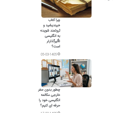
چرا کتاب
«بیندیشید و
ثروتمند شوید»
به انگلیسی
تأثیرگذارتر
است؟
05-03-1405
چطور بدون سفر
خارجی مکالمه
انگلیسی خود را
حرفه ای کنیم؟