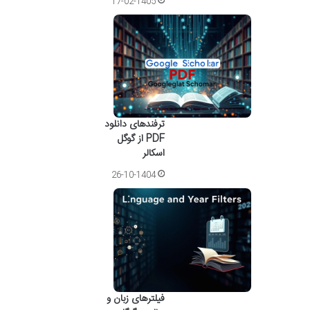
17-02-1405
ترفندهای دانلود
PDF از گوگل
اسکالر
26-10-1404
فیلترهای زبان و