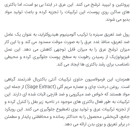
پروتئین و لیپید ترشح می کنند. این عرق در ابتدا بی بو است، اما باکتری
های ساکن روی پوست، این ترکیبات را تجزیه کرده و باعث تولید مواد
بدبو می شوند.
رول ضد تعریق سینره با ترکیب
آلومینیوم هیدروکلراید
، به عنوان یک عامل
ضد تعریق، منافذ غدد عرق را به صورت موقت مسدود می کند و با این کار
میزان ترشح عرق را به میزان قابل توجهی کاهش می دهد. این عمل
فیزیولوژیک از رسیدن رطوبت به سطح پوست جلوگیری کرده و محیطی
نامناسب برای رشد باکتری ها ایجاد می کند.
همزمان، این فرمولاسیون حاوی ترکیبات آنتی باکتریال قدرتمند گیاهی
است.
روغن درخت چای
و
عصاره مریم گلی
(Sage Extract) از جمله این
مواد هستند که خواص ضد میکروبی و ضد قارچی اثبات شده ای دارند. این
ترکیبات به طور فعال باکتری های موجود در ناحیه زیر بغل را کنترل کرده و
از تجزیه ترکیبات عرق و تولید بوی نامطبوع جلوگیری می کنند. این رویکرد
جامع، اثربخشی محصول را به حداکثر رسانده و محافظتی پایدار و مطمئن
در برابر تعریق و بوی بدن ارائه می دهد.