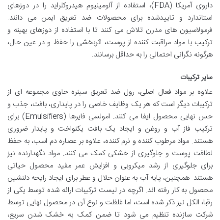
داروی آمریکا (FDA)، استفاده از آلومینیوم هیدروکلراید را در دوزهای
استاندارد و تاییدشده برای محصولات ضد تعریق ایمن می دانند.
فرمولاسیون های مدرن تلاش می کنند تا با استفاده از دوزهای بهینه و
ترکیب با مواد مراقبت کننده از پوست، اثربخشی را حفظ و در عین حال،
هرگونه نگرانی احتمالی را به حداقل برسانند.
سایر ترکیبات
علاوه بر مواد فعال اصلی، رول ضد تعریق سینره حاوی مجموعه ای از
ترکیبات دیگر است که هر یک وظایف خاصی را در پایداری، بافت، جذب و
حس نهایی محصول ایفا می کنند.
امولسی فایرها
(Emulsifiers) برای
ترکیب فاز آب و روغن و ایجاد یک بافت یکنواخت و پایدار ضروری
هستند.
مواد مرطوب کننده
و
نرم کننده
، علاوه بر عصاره دم اسب، به حفظ
لطافت پوست و جلوگیری از خشکی کمک می کنند.
مواد نگهدارنده
نیز
برای جلوگیری از رشد میکروبی و افزایش عمر مفید محصول حیاتی
هستند. همچنین، پایه
آب
به عنوان حلال و
عطر
برای ایجاد رایحه دلنشین
محصول به کار رفته اند. اگرچه در لیست ترکیبات ارائه شده توسط یکی از
رقبا، الکل نیز ذکر شده است، اما غلظت و نوع آن در محصول نهایی توسط
شرکت سازنده تنظیم می شود تا ضمن کمک به خشک شدن سریع،