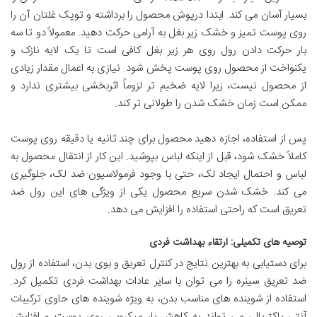
بسیار آسان می کند. ابتدا درپوش محصول را برداشته و توپک غلتان آن را
روی پوست تمیز و خشک زیر بغل به آرامی حرکت دهید. معمولاً
دو تا سه
بار
حرکت دادن رول روی هر زیر بغل کافی است تا یک لایه نازک و
یکنواخت از محصول روی پوست پخش شود. نیازی به اعمال مقدار زیادی
از محصول نیست، زیرا لایه ضخیم تر لزوماً اثربخشی بیشتری ندارد و
ممکن است زمان خشک شدن را طولانی تر کند.
پس از استفاده، اجازه دهید محصول برای چند ثانیه یا دقیقه روی پوست
کاملاً خشک شود
، قبل از اینکه لباس بپوشید. این کار از انتقال محصول به
لباس و احتمال ایجاد لک، حتی با وجود فرمولاسیون ضد لک، جلوگیری
می کند. خشک شدن سریع محصول یکی از ویژگی های این رول ضد
تعریق است که راحتی استفاده را افزایش می دهد.
توصیه های تکمیلی: ارتقاء بهداشت فردی
برای دستیابی به بهترین نتایج در کنترل تعریق و بوی بدن، استفاده از رول
ضد تعریق سینره را می توان با سایر عادات بهداشت فردی تکمیل کرد.
استفاده از
شوینده های مناسب بدن
، به ویژه شوینده های حاوی ترکیبات
آنتی باکتریال، می تواند به کاهش بار میکروبی روی پوست و افزایش