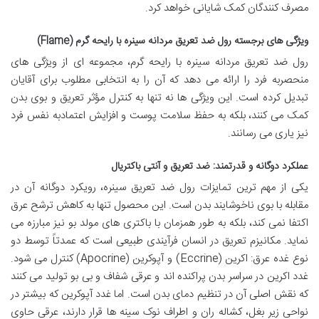
مصرف کنندگان کمک شایانی خواهد کرد.
ویژگی های برجسته رول ضد تعریق مردانه سینره با رایحه گرم (Flame)
رول ضد تعریق مردانه سینره با رایحه گرم، مجموعه ای از ویژگی های
منحصربه فرد را ارائه می دهد که آن را به انتخابی مطلوب برای آقایان
تبدیل کرده است. این ویژگی ها نه تنها به کنترل مؤثر تعریق و بوی بدن
کمک می کنند، بلکه به حفظ سلامت پوست و افزایش اعتمادبه نفس فرد
نیز یاری می رسانند.
عملکرد دوگانه و قدرتمند: ضد تعریق و آنتی باکتریال
یکی از مهم ترین تمایزات رول ضد تعریق سینره، رویکرد دوگانه آن در
مقابله با بوی ناخوشایند بدن است. این محصول تنها به کاهش ترشح عرق
اکتفا نمی کند، بلکه به طور همزمان با باکتری های مولد بو نیز مبارزه می
نماید. مکانیزم تعریق در انسان فرآیندی طبیعی است که عمدتاً توسط دو
نوع غده عرق: اکرین (Eccrine) و آپوکرین (Apocrine) کنترل می شود.
غدد اکرین در سراسر بدن پراکنده اند و عرقی شفاف و بی بو تولید می کنند
که نقش اصلی آن در تنظیم دمای بدن است. اما غدد آپوکرین که بیشتر در
نواحی زیر بغل، کشاله ران و اطراف نوک سینه ها قرار دارند، عرقی حاوی