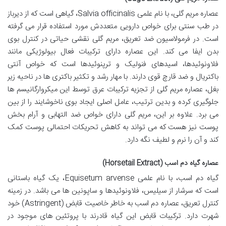
عصاره مریم گلی، با نام علمی
Salvia officinalis
، گیاهی است که از دیرباز
در طب سنتی برای خواص دارویی متعددش مورد استفاده قرار می گرفته
است. در فرمولاسیون ضد تعریق، مریم گلی نقشی حیاتی در کنترل بوی
بدن ایفا می کند. این عصاره دارای ترکیبات فعال بیولوژیکی مانند
فلاونوئیدها، اسیدهای فنولیک و ترپنوئیدها است که خواص
آنتی
باکتریال
و
ضد قارچ قوی
دارند. با مهار رشد و تکثیر باکتری ها در ناحیه زیر
بغل، عصاره مریم گلی از تجزیه ترکیبات عرق توسط این میکروارگانیسم ها
جلوگیری کرده و بدین ترتیب، عامل اصلی ایجاد بوی ناخوشایند را از بین
می برد. علاوه بر این، مریم گلی دارای خواص
ضد التهابی
و
آرام بخش
پوست
نیز هست که می تواند به کاهش تحریکات احتمالی پوست کمک
کند و آن را نرم و لطیف نگه دارد.
عصاره گیاه دم اسب (Horsetail Extract)
گیاه دم اسب، با نام علمی
Equisetum arvense
، یک گیاه باستانی
است که سرشار از سیلیس، فلاونوئیدها و ساپونین ها می باشد. در زمینه
کنترل تعریق، عصاره دم اسب به خاطر خاصیت
قابض
(Astringent) خود
شهرت دارد. ترکیبات قابض این گیاه قادرند با پروتئین های موجود در