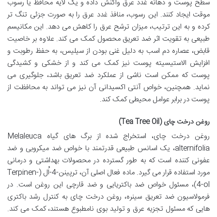
سطح پوست و دهانه غدد عرق واکنش داده و یک لایه محافظ یا رسوب
موقت ایجاد کنند. این رسوب، منافذ غدد عرق را به صورت جزئی تنگ تر
کرده و به این ترتیب، میزان ترشح عرق را کاهش می دهد. این مکانیسم
طبیعی به تقویت اثر ضد تعریق محصول کمک می کند. علاوه بر خاصیت
قابض، عصاره دم اسب به دلیل غنی بودن از سیلیس، به
حفظ رطوبت و
افزایش الاستیسیته پوست
نیز کمک می کند و از خشکی و کشیدگی
پوست که ممکن است ناشی از عملکرد ضد تعریق باشد، جلوگیری می
نماید. همچنین، خواص
آنتی اکسیدانی
آن نیز می تواند به محافظت از
پوست در برابر عوامل محیطی کمک کند.
روغن درخت چای (Tea Tree Oil)
روغن درخت چای، استخراج شده از برگ های گیاه
Melaleuca
alternifolia
، یک اسانس طبیعی قدرتمند با خواص
ضد میکروبی
و
ضد
عفونی کننده
است که به طور گسترده در محصولات بهداشتی و درمانی
مورد استفاده قرار می گیرد. ماده فعال اصلی آن، ترپینن-4-اُل (Terpinen-
4-ol)، مسئول خواص ضد باکتریایی و ضد قارچی این روغن است. در
فرمولاسیون ضد تعریق سینره، روغن درخت چای به کنترل رشد باکتری
هایی که مسئول تجزیه عرق و تولید بوی نامطبوع هستند، کمک می کند.