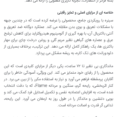
بلکه فراتر از انتظارات، تجربه کاربری مطلوبی را ارائه می دهد.
خلاصه ای از مزایای اصلی و تمایز رقابتی
سینره با رویکردی جامع، محصولی را عرضه کرده است که در چندین جبهه
با مشکلات تعریق و بوی بدن مقابله می کند.
عملکرد دوگانه ضد تعریق و
آنتی باکتریال
آن، با بهره گیری از آلومینیوم هیدروکلراید برای کاهش ترشح
عرق و عصاره های گیاهی نظیر مریم گلی و روغن درخت چای برای مهار
باکتری ها، یک راهکار کامل ارائه می دهد. این ترکیب، برخلاف بسیاری از
دئودورانت های تک کاره، به ریشه مشکل می پردازد.
ماندگاری بی نظیر تا ۷۲ ساعت
، یکی دیگر از مزایای کلیدی است که این
محصول را از رقبای خود متمایز می کند. این ویژگی، آسودگی خاطر را برای
آقایان پرمشغله فراهم می آورد و نیاز به استفاده مکرر را از بین می برد. در
کنار اثربخشی،
رایحه گرم، سنگین و مردانه Flame
، که با دقت انتخاب
شده است، به افزایش اعتمادبه نفس و تکمیل استایل فرد کمک می کند و
بویی دلنشین و ماندگار را در طول روز به ارمغان می آورد. این رایحه،
تداعی گر قدرت و اصالت مردانه است.