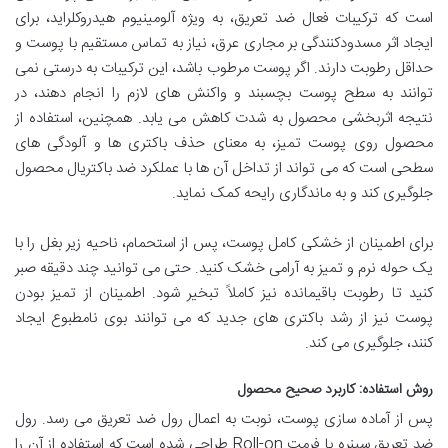
است که ترکیبات فعال ضد تعریق، به ویژه آلومینیوم هیدروکلراید، برای
ایجاد اثر مسدودکنندگی بر مجاری عرق، نیاز به تماس مستقیم با پوست و
حداقل رطوبت دارند. اگر پوست مرطوب باشد، این ترکیبات به درستی نمی
توانند به سطح پوست بچسبند و واکنش های لازم را انجام دهند، در
نتیجه اثربخشی محصول به شدت کاهش می یابد. همچنین، استفاده از
محصول روی پوست تمیز، به معنای حذف باکتری ها و آلودگی های
سطحی است که می تواند از تداخل آن ها با عملکرد ضد باکتریال محصول
جلوگیری کند و به ماندگاری رایحه کمک نماید.
برای اطمینان از خشکی کامل پوست، پس از استحمام، ناحیه زیر بغل را با
یک حوله نرم و تمیز به آرامی خشک کنید. حتی می توانید چند دقیقه صبر
کنید تا رطوبت باقیمانده نیز کاملاً تبخیر شود. اطمینان از تمیز بودن
پوست نیز از رشد باکتری های جدید که می توانند بوی نامطبوع ایجاد
کنند، جلوگیری می کند.
روش استفاده: کاربرد صحیح محصول
پس از آماده سازی پوست، نوبت به اعمال رول ضد تعریق می رسد. رول
ضد تعریق سینره با فرمت Roll-on طراحی شده است که استفاده از آن را