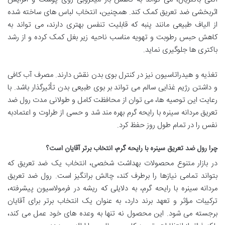
اثربخشی ضد تعریق کمک کند. همچنین، انتخاب لباس های ساخته شده
از
الیاف طبیعی
مانند پنبه که قابلیت تنفس بهتری دارند، می تواند به
کاهش حبس رطوبت و تهویه مناسب ناحیه زیر بغل کمک کرده و از رشد
باکتری ها جلوگیری نماید.
تغذیه و هیدراتاسیون نیز در کنترل بوی بدن نقش دارند. مصرف آب کافی
و داشتن رژیم غذایی سالم می تواند بر بوی طبیعی بدن تأثیرگذار باشد. با
رعایت این توصیه ها، می توان از محافظت کامل و طولانی مدت رول ضد
تعریق مردانه سینره با رایحه گرم بهره مند شد و حسی از طراوت و اعتمادبه
نفس را در تمام طول روز حفظ کرد.
چرا رول ضد تعریق سینره با رایحه گرم، انتخاب برتر آقایان است؟
در بازار متنوع محصولات بهداشت شخصی، انتخاب یک ضد تعریق که
بتواند تمامی نیازها را برطرف کند، چالش برانگیز است. رول ضد تعریق
مردانه سینره با رایحه گرم، به دلایلی که ریشه در فرمولاسیون پیشرفته،
ترکیبات مؤثر و تعهد برند دارد، به عنوان یک انتخاب برتر برای آقایان
برجسته می شود. این محصول نه تنها به وعده های خود عمل می کند،