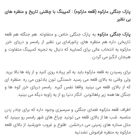
پارک جنگلی مارکوه (قلعه مارکوه) : کمپینگ با چاشنی تاریخ و منظره های
بی نظیر
پارک جنگلی مارکوه
یه پارک جنگلی خاص و متفاوته. هم جنگله هم قلعه
تاریخی داره هم منظره های پانورامای بی نظیر از رامسر و دریای خزر.
مارکوه یه انتخاب عالی برای کساییه که دنبال یه تجربه کمپینگ متفاوت و
هیجان انگیز می گردن.
برای رسیدن به قلعه مارکوه باید یه کم پیاده روی کنید و از پله ها بالا برید.
ولی وقتی به بالای قلعه می رسید خستگی تون یادتون می ره. منظره ای
که از بالای قلعه می بینید واقعا نفس گیره. رامسر دریای خزر کوه ها و
جنگل ها همه زیر پاهاتونن. انگار دنیا رو از یه زاویه دیگه می بینید.
اطراف قلعه مارکوه فضای جنگلی و سرسبزی وجود داره که برای چادر زدن
مناسبه. شب ها از بالای قلعه می تونید چراغ های شهر رامسر رو ببینید که
مثل ستاره های زمینی می درخشن. طلوع و غروب خورشید از بالای قلعه
مارکوه یه منظره فراموش نشدنیه.