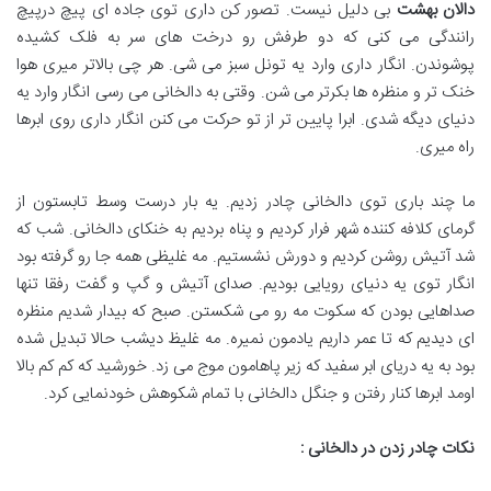
دالان بهشت
بی دلیل نیست. تصور کن داری توی جاده ای پیچ درپیچ
رانندگی می کنی که دو طرفش رو درخت های سر به فلک کشیده
پوشوندن. انگار داری وارد یه تونل سبز می شی. هر چی بالاتر میری هوا
خنک تر و منظره ها بکرتر می شن. وقتی به دالخانی می رسی انگار وارد یه
دنیای دیگه شدی. ابرا پایین تر از تو حرکت می کنن انگار داری روی ابرها
راه میری.
ما چند باری توی دالخانی چادر زدیم. یه بار درست وسط تابستون از
گرمای کلافه کننده شهر فرار کردیم و پناه بردیم به خنکای دالخانی. شب که
شد آتیش روشن کردیم و دورش نشستیم. مه غلیظی همه جا رو گرفته بود
انگار توی یه دنیای رویایی بودیم. صدای آتیش و گپ و گفت رفقا تنها
صداهایی بودن که سکوت مه رو می شکستن. صبح که بیدار شدیم منظره
ای دیدیم که تا عمر داریم یادمون نمیره. مه غلیظ دیشب حالا تبدیل شده
بود به یه دریای ابر سفید که زیر پاهامون موج می زد. خورشید که کم کم بالا
اومد ابرها کنار رفتن و جنگل دالخانی با تمام شکوهش خودنمایی کرد.
نکات چادر زدن در دالخانی :