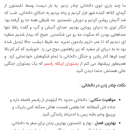
ما چند باری توی دالخانی چادر زدیم. یه بار درست وسط تابستون از
گرمای کلافه کننده شهر فرار کردیم و پناه بردیم به خنکای دالخانی. شب که
شد آتیش روشن کردیم و دورش نشستیم. مه غلیظی همه جا رو گرفته بود
انگار توی یه دنیای رویایی بودیم. صدای آتیش و گپ و گفت رفقا تنها
صداهایی بودن که سکوت مه رو می شکستن. صبح که بیدار شدیم منظره
ای دیدیم که تا عمر داریم یادمون نمیره. مه غلیظ دیشب حالا تبدیل شده
بود به یه دریای ابر سفید که زیر پاهامون موج می زد. خورشید که کم کم بالا
اومد ابرها کنار رفتن و جنگل دالخانی با تمام شکوهش خودنمایی کرد. و
همینطور پیشنهاد می کنم از
رستوران اربکله رامسر
که یک رستوران جنگلی
عالی هستش حتما دیدن کنید.
نکات چادر زدن در دالخانی :
موقعیت مکانی :
دالخانی حدود ۳۰ کیلومتر از رامسر فاصله داره و
جاده اش آسفالته. اما بعضی قسمت هاش ممکنه کمی باریک و
پرپیچ وخم باشه پس با احتیاط رانندگی کنید.
بهترین فصل :
بهار و تابستون بهترین زمان برای سفر به دالخانی