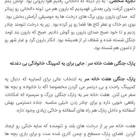
تجربه شخصی :
یه بار دیگه که دالخانی رفتیم هوا بارونی بود. اولش یکم
دلمون گرفت ولی بعدش فهمیدیم که بارون هم می تونه دالخانی رو زیباتر
کنه. صدای بارون روی برگ های درخت ها یه موسیقی آرامش بخش بود.
بوی نم خاک و عطر کاج ها فضا رو پر کرده بود. زیر یه درخت تنومند چادر
زدیم و تا خود صبح صدای بارون رو گوش دادیم. صبح که بارون بند اومد
جنگل شسته شده و شفاف تر از همیشه بود. انگار بارون گرد و غبار شهر رو
از دلمون هم شسته بود.
پارک جنگلی هفت خانه سر : جایی برای یه کمپینگ خانوادگی بی دغدغه
پارک جنگلی هفت خانه سر
یه انتخاب عالی برای کساییه که دنبال یه
کمپینگ راحت و بی دردسر می گردن مخصوصا اگه با خانواده و بچه ها
سفر می کنن. هفت خانه سر یه پارک جنگلی بزرگ و سرسبزه که امکانات
رفاهی خوبی داره و برای چادر زدن خیلی مناسبه. جاده دسترسی بهش
آسفالته و داخل پارک هم راه های آسفالته و خاکی زیادی وجود داره.
هفت خانه سر پر از درخت های بلند و تنومنده که سایه خنکی رو ایجاد
کردن. فضای پارک مسطح و چمن کاری شده ست و برای بازی بچه ها