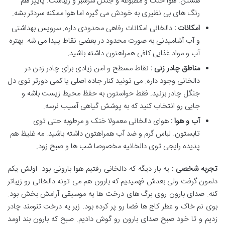
هستن. هوا خنک و مطبوعه و جنگل سرسبز و زیباست. پاییز هم
رنگ های بی نظیری به خودش می گیره اما هوا ممکنه سردتر بشه.
امکانات :
دالخانی امکانات رفاهی محدودی داره. سرویس بهداشتی
و آب آشامیدنی به صورت محدود در بعضی نقاط پیدا می شه. بهتره
آب و مواد غذایی کافی همراهتون داشته باشید.
مناطق چادر زنی :
نقاط مسطح و امن زیادی برای چادر زدن در
دالخانی وجود داره. می تونید کنار جاده اصلی یا کمی دورتر توی دل
جنگل چادر بزنید. فقط حواستون به حفظ محیط زیست باشه و
جایی رو انتخاب کنید که به پوشش گیاهی آسیب نرسه.
آب و هوا :
هوای دالخانی معمولا خنک و مرطوبه حتی توی
تابستون. لباس گرم و ضد آب همراهتون داشته باشید. مه غلیظ هم
پدیده رایجی توی دالخانیه مخصوصا شب ها و صبح زود.
تجربه شخصی :
یه بار دیگه که دالخانی رفتیم هوا بارونی بود. اولش یکم
دلمون گرفت ولی بعدش فهمیدیم که بارون هم می تونه دالخانی رو زیباتر
کنه. صدای بارون روی برگ های درخت ها یه موسیقی آرامش بخش بود.
بوی نم خاک و عطر کاج ها فضا رو پر کرده بود. زیر یه درخت تنومند چادر
زدیم و تا خود صبح صدای بارون رو گوش دادیم. صبح که بارون بند اومد