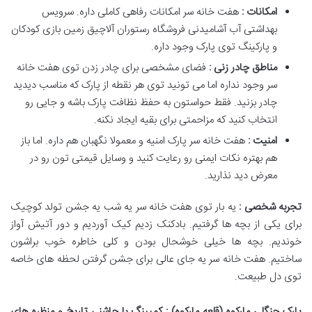
امکانات :
هفت خانه سر امکانات رفاهی کاملی داره. سرویس
بهداشتی آب آشامیدنی فروشگاه رستوران آلاچیق زمین بازی کودکان
و پارکینگ توی پارک وجود داره.
مناطق چادر زنی :
فضای مشخصی برای چادر زدن توی هفت خانه
سر وجود نداره اما می تونید توی هر نقطه از پارک که مناسب دیدید
چادر بزنید. فقط حواستون به حفظ نظافت پارک باشه و جایی رو
انتخاب کنید که مزاحمتی برای بقیه ایجاد نکنه.
امنیت :
هفت خانه سر پارک امنیه و معمولا نگهبان هم داره. اما باز
هم بهتره نکات ایمنی رو رعایت کنید و وسایل قیمتی تون رو در
معرض دید نذارید.
تجربه شخصی :
یه بار توی هفت خانه سر یه شب یه جشن تولد کوچیک
برای یکی از بچه ها گرفتیم. بادکنک زدیم کیک آوردیم و دور آتیش آواز
خوندیم. بچه ها خیلی خوشحال بودن و کلی خاطره خوب براشون
ساختیم. هفت خانه سر یه جای عالی برای جشن گرفتن لحظه های خاصه
توی دل طبیعت.
پارک جنگلی مارکوه (قلعه مارکوه) : کمپینگ با چاشنی تاریخ و منظره های