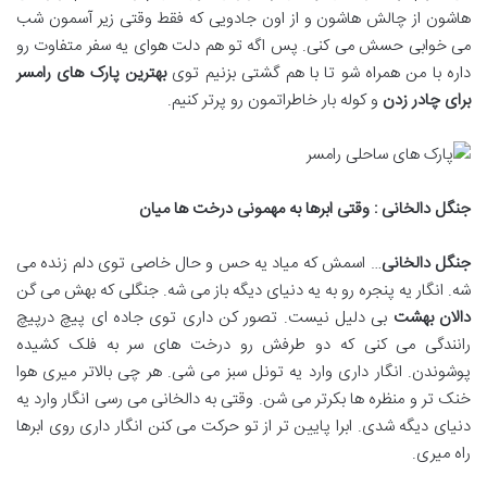
هاشون از چالش هاشون و از اون جادویی که فقط وقتی زیر آسمون شب
می خوابی حسش می کنی. پس اگه تو هم دلت هوای یه سفر متفاوت رو
داره با من همراه شو تا با هم گشتی بزنیم توی
بهترین پارک های رامسر
برای چادر زدن
و کوله بار خاطراتمون رو پرتر کنیم.
جنگل دالخانی : وقتی ابرها به مهمونی درخت ها میان
جنگل دالخانی
… اسمش که میاد یه حس و حال خاصی توی دلم زنده می
شه. انگار یه پنجره رو به یه دنیای دیگه باز می شه. جنگلی که بهش می گن
دالان بهشت
بی دلیل نیست. تصور کن داری توی جاده ای پیچ درپیچ
رانندگی می کنی که دو طرفش رو درخت های سر به فلک کشیده
پوشوندن. انگار داری وارد یه تونل سبز می شی. هر چی بالاتر میری هوا
خنک تر و منظره ها بکرتر می شن. وقتی به دالخانی می رسی انگار وارد یه
دنیای دیگه شدی. ابرا پایین تر از تو حرکت می کنن انگار داری روی ابرها
راه میری.