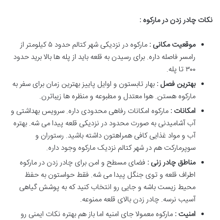
نکات چادر زدن در مارکوه :
موقعیت مکانی :
مارکوه در نزدیکی شهر کتالم حدود ۵ کیلومتر از
رامسر فاصله داره. برای رسیدن به قلعه باید از پله ها بالا برید حدود
۳۰۰ تا پله.
بهترین فصل :
بهار تابستون و اوایل پاییز بهترین زمان برای سفر به
مارکوه هستن. هوا معتدل و مطبوعه و منظره ها زیباترن.
امکانات :
مارکوه امکانات رفاهی محدودی داره. سرویس بهداشتی و
آب آشامیدنی به صورت محدود در نزدیکی قلعه پیدا می شه. بهتره
آب و مواد غذایی کافی همراهتون داشته باشید. رستوران و
سوپرمارکت هم در شهر کتالم نزدیک مارکوه وجود داره.
مناطق چادر زنی :
فضای مسطح و امن برای چادر زدن در مارکوه
اطراف قلعه و توی جنگل پیدا می شه. فقط حواستون به حفظ
محیط زیست باشه و جایی رو انتخاب کنید که به پوشش گیاهی
آسیب نرسه. چادر زدن بالای قلعه ممنوعه.
امنیت :
مارکوه معمولا جای امنیه اما باز هم بهتره نکات ایمنی رو