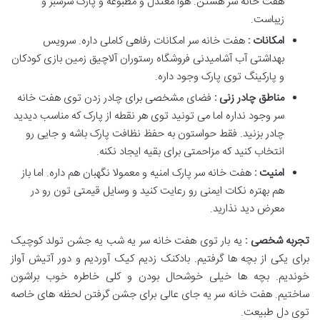
هفت خانه سر هستن. هوا معتدل و مطبوعه و پارک سرسبز و
زیباست.
امکانات :
هفت خانه سر امکانات رفاهی کاملی داره. سرویس
بهداشتی آب آشامیدنی فروشگاه رستوران آلاچیق زمین بازی کودکان
و پارکینگ توی پارک وجود داره.
مناطق چادر زنی :
فضای مشخصی برای چادر زدن توی هفت خانه
سر وجود نداره اما می تونید توی هر نقطه از پارک که مناسب دیدید
چادر بزنید. فقط حواستون به حفظ نظافت پارک باشه و جایی رو
انتخاب کنید که مزاحمتی برای بقیه ایجاد نکنه.
امنیت :
هفت خانه سر پارک امنیه و معمولا نگهبان هم داره. اما باز
هم بهتره نکات ایمنی رو رعایت کنید و وسایل قیمتی تون رو در
معرض دید نذارید.
تجربه شخصی :
یه بار توی هفت خانه سر یه شب یه جشن تولد کوچیک
برای یکی از بچه ها گرفتیم. بادکنک زدیم کیک آوردیم و دور آتیش آواز
خوندیم. بچه ها خیلی خوشحال بودن و کلی خاطره خوب براشون
ساختیم. هفت خانه سر یه جای عالی برای جشن گرفتن لحظه های خاصه
توی دل طبیعت.