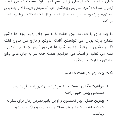
خیلی مناسبه. آلاچیق های زیادی هم توی پارک هست که می تونید
ازشون استفاده کنید. سرویس بهداشتی آب آشامیدنی فروشگاه و رستوران
هم توی پارک وجود داره که خیال تون رو از بابت امکانات رفاهی راحت
می کنه.
ما چند باری با خانواده توی هفت خانه سر چادر زدیم. بچه ها عاشق
فضای پارک بودن. می تونستن آزادانه بدوئن و بازی کنن بدون اینکه
نگران ماشین و ترافیک باشیم. شب ها هم دور آتیش جمع می شدیم و
قصه می گفتیم و آهنگ می خوندیم. هفت خانه سر یه جای عالی برای
ساختن خاطرات خانوادگیه.
نکات چادر زدن در هفت خانه سر :
موقعیت مکانی :
هفت خانه سر در داخل شهر رامسر قرار داره و
دسترسی بهش خیلی راحته.
بهترین فصل :
بهار تابستون و اوایل پاییز بهترین زمان برای سفر به
هفت خانه سر هستن. هوا معتدل و مطبوعه و پارک سرسبز و
زیباست.