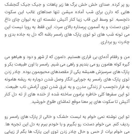
رو پر کرده. صدای خش خش برگ ها زیر پاهات و جیک جیک گنجشک
هایی که دارن برای شب آماده میشن تنها صداهای غالب این سکوت
دلچسبه. تو وسط این قاب زیبا کنار آتیش نشسته ای یه لیوان چای داغ
توی دستت و یه آسمون پرستاره بالای سرت. این فقط یه رویا نیست این
می تونه شب های تو توی پارک های رامسر باشه اگه دل به جاده بدی و
چادرت رو برداری.
من و رفقام آدمای بی قراری هستیم. دلمون که از شهر و دود و هیاهو می
گیره کوله هامون رو می بندیم و راهی می شیم. رامسر با اون طبیعت بکر و
پارک های سرسبزش همیشه یکی از مقصدهای محبوبمون بوده. چادر زدن
توی پارک های رامسر یه جورایی انگار وصل شدن دوباره به ریشه هامونه
یه فرار دلچسب از زندگی مدرن و یه غرق شدن توی آرامش ناب طبیعت.
تو این سفرها کلی خاطره برامون ساخته شده از خنده های از ته دل کنار
آتیش تا سکوت های پر معنا موقع تماشای طلوع خورشید.
تو این نوشته نمی خوام یه لیست خشک و خالی از پارک های رامسر رو
ردیف کنم. می خوام دستت رو بگیرم و با خودم ببرم به دل این تجربه ها.
می خوام برات از حس و حال چادر زدن توی این پارک ها بگم از زیبایی