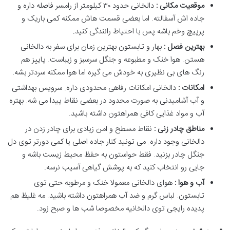
موقعیت مکانی :
دالخانی حدود ۳۰ کیلومتر از رامسر فاصله داره و
جاده اش آسفالته. اما بعضی قسمت هاش ممکنه کمی باریک و
پرپیچ وخم باشه پس با احتیاط رانندگی کنید.
بهترین فصل :
بهار و تابستون بهترین زمان برای سفر به دالخانی
هستن. هوا خنک و مطبوعه و جنگل سرسبز و زیباست. پاییز هم
رنگ های بی نظیری به خودش می گیره اما هوا ممکنه سردتر بشه.
امکانات :
دالخانی امکانات رفاهی محدودی داره. سرویس بهداشتی
و آب آشامیدنی به صورت محدود در بعضی نقاط پیدا می شه. بهتره
آب و مواد غذایی کافی همراهتون داشته باشید.
مناطق چادر زنی :
نقاط مسطح و امن زیادی برای چادر زدن در
دالخانی وجود داره. می تونید کنار جاده اصلی یا کمی دورتر توی دل
جنگل چادر بزنید. فقط حواستون به حفظ محیط زیست باشه و
جایی رو انتخاب کنید که به پوشش گیاهی آسیب نرسه.
آب و هوا :
هوای دالخانی معمولا خنک و مرطوبه حتی توی
تابستون. لباس گرم و ضد آب همراهتون داشته باشید. مه غلیظ هم
پدیده رایجی توی دالخانیه مخصوصا شب ها و صبح زود.