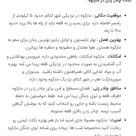
نکات چادر زدن در مارکوه :
موقعیت مکانی :
مارکوه در نزدیکی شهر کتالم حدود ۵ کیلومتر از
رامسر فاصله داره. برای رسیدن به قلعه باید از پله ها بالا برید حدود
۳۰۰ تا پله.
بهترین فصل :
بهار تابستون و اوایل پاییز بهترین زمان برای سفر به
مارکوه هستن. هوا معتدل و مطبوعه و منظره ها زیباترن.
امکانات :
مارکوه امکانات رفاهی محدودی داره. سرویس بهداشتی و
آب آشامیدنی به صورت محدود در نزدیکی قلعه پیدا می شه. بهتره
آب و مواد غذایی کافی همراهتون داشته باشید. رستوران و
سوپرمارکت هم در شهر کتالم نزدیک مارکوه وجود داره.
مناطق چادر زنی :
فضای مسطح و امن برای چادر زدن در مارکوه
اطراف قلعه و توی جنگل پیدا می شه. فقط حواستون به حفظ
محیط زیست باشه و جایی رو انتخاب کنید که به پوشش گیاهی
آسیب نرسه. چادر زدن بالای قلعه ممنوعه.
امنیت :
مارکوه معمولا جای امنیه اما باز هم بهتره نکات ایمنی رو
رعایت کنید مخصوصا شب ها. پیاده روی شبانه توی جنگل مارکوه
توصیه نمی شه.