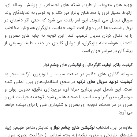
چهره های معروف، از طریق شبکه های اجتماعی و پوشش رسانه ای،
ارتباط عمیق تری با مخاطبان برقرار می کنند و به نوعی به نمایندگان برند
سریال تبدیل می شوند. این امر باعث می شود که حتی اگر داستان در
برخی قسمت ها کمی دچار افت شود، جذابیت بازیگران همچنان مخاطب
را به دنبال کردن سریال ترغیب کند. این توجه به جنبه های بصری و
انتخاب هوشمندانه بازیگران، از عوامل کلیدی در جذب طیف وسیعی از
بینندگان در سراسر جهان است.
کیفیت بالای تولید، کارگردانی و لوکیشن های چشم نواز
سرمایه گذاری های عظیم در صنعت سینما و تلویزیون ترکیه، منجر به
کیفیت تولید سریال های ترکیه
در سطح استانداردهای بین المللی شده
است. این شامل فیلم برداری حرفه ای، نورپردازی دقیق، تدوین روان و
موسیقی متن گیرا و متناسب با صحنه ها می شود. توجه به جزئیات فنی و
هنری در هر صحنه، تجربه ای بصری و شنیداری غنی را برای بیننده فراهم
می آورد.
علاوه بر این، انتخاب
لوکیشن های چشم نواز
و نمایش مناظر طبیعی زیبا،
شهرهای تاریخی و مدرن ترکیه (به ویژه استانبول) جذابیت بصری سریال