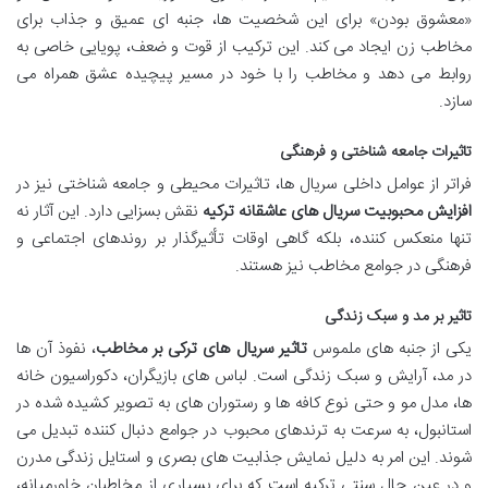
«معشوق بودن» برای این شخصیت ها، جنبه ای عمیق و جذاب برای
مخاطب زن ایجاد می کند. این ترکیب از قوت و ضعف، پویایی خاصی به
روابط می دهد و مخاطب را با خود در مسیر پیچیده عشق همراه می
سازد.
تاثیرات جامعه شناختی و فرهنگی
فراتر از عوامل داخلی سریال ها، تاثیرات محیطی و جامعه شناختی نیز در
افزایش محبوبیت سریال های عاشقانه ترکیه
نقش بسزایی دارد. این آثار نه
تنها منعکس کننده، بلکه گاهی اوقات تأثیرگذار بر روندهای اجتماعی و
فرهنگی در جوامع مخاطب نیز هستند.
تاثیر بر مد و سبک زندگی
یکی از جنبه های ملموس
تاثیر سریال های ترکی بر مخاطب
، نفوذ آن ها
در مد، آرایش و سبک زندگی است. لباس های بازیگران، دکوراسیون خانه
ها، مدل مو و حتی نوع کافه ها و رستوران های به تصویر کشیده شده در
استانبول، به سرعت به ترندهای محبوب در جوامع دنبال کننده تبدیل می
شوند. این امر به دلیل نمایش جذابیت های بصری و استایل زندگی مدرن
و در عین حال سنتی ترکیه است که برای بسیاری از مخاطبان خاورمیانه،