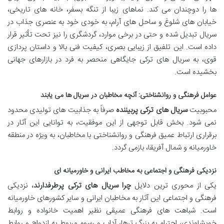
ها را دوچندان می کند. نماهای زیبا از تنگه بسفر، خانه های تاریخی،
خیابان های شلوغ و ساحل های آرام، به خودی خود به عنصری جذاب در
سریال تبدیل شده و حتی در برخی موارد، گردشگری را نیز تحت تأثیر قرار
داده است. این تلفیق از زیبایی بصری، کیفیت فنی بالا و داستان پردازی
قوی، به سریال های ترکی جایگاهی منحصر به فرد در بازارهای جهانی
بخشیده است.
عوامل فرهنگی و روانشناختی: آنچه مخاطبان در سریال ها می یابند
محبوبیت
سریال های ترکی پربیننده
صرفاً به جذابیت های تولیدی محدود
نمی شود. بخش قابل توجهی از این موفقیت، به توانایی این آثار در
برقراری ارتباط عمیق فرهنگی و روانشناختی با مخاطبان، به ویژه در منطقه
خاورمیانه و شمال آفریقا، بازمی گردد.
نزدیکی فرهنگی و اجتماعی به مخاطب ایرانی و خاورمیانه ای
یکی از محوری ترین دلایل
چرا سریال های ترکی پرطرفدارند
، نزدیکی
فرهنگی و اجتماعی این آثار به مخاطبان ایرانی و سایر کشورهای خاورمیانه
است. شباهت های فرهنگی عمیقی نظیر اهمیت خانواده و روابط
خویشاوندی، احترام به بزرگ ترها، آداب و رسوم مربوط به ازدواج و روابط