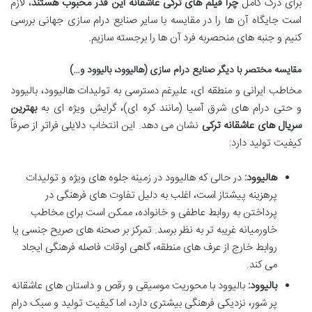
برای درک کامل
چرا فیلم های ترکی عاشقانه این قدر محبوب هستند
، لازم
است جایگاه آن ها را در مقایسه با سایر صنایع درام سازی جهانی بررسی
کنیم و جنبه های منحصربه فرد آن ها را برجسته سازیم.
مقایسه مختصر با دیگر صنایع درام سازی (هالیوود، بالیوود و…)
مخاطب ایرانی و منطقه ای، علیرغم دسترسی به تولیدات هالیوود، بالیوود
و حتی درام های شرق آسیا (مانند کره ای)، گرایش ویژه ای به
بهترین
سریال های عاشقانه ترکی
نشان می دهد. این انتخاب دلایلی فراتر از صرفاً
کیفیت تولید دارد:
هالیوود:
در حالی که هالیوود در زمینه جلوه های ویژه و تولیدات
پرهزینه پیشتاز است، اغلب به دلیل تفاوت های فرهنگی در
پرداختن به روابط عاطفی و خانواده، ممکن است برای مخاطب
خاورمیانه غریبه تر به نظر برسد. تمرکز بر صحنه های صریح جنسی یا
روابط خارج از عرف های منطقه، گاهی اوقات فاصله فرهنگی ایجاد
می کند.
بالیوود:
بالیوود با محوریت موسیقی و رقص و داستان های عاشقانه
پر شور، نزدیکی فرهنگی بیشتری دارد، اما کیفیت تولید و سبک درام