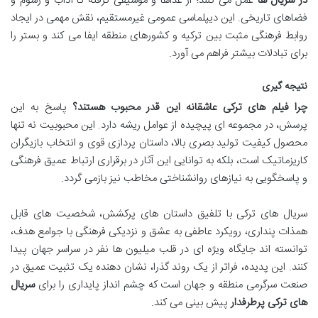
در سریال ها
عمل می کنند؛ از غذاها و موسیقی گرفته تا آداب و رسوم و
فضاهای تاریخی. این دیپلماسی عمومی غیرمستقیم، نقش مهمی در ایجاد
روابط فرهنگی مثبت بین ترکیه و کشورهای منطقه ایفا می کند و بستر را
برای تبادلات بیشتر فراهم می آورد.
نتیجه گیری
چرا فیلم های ترکی عاشقانه این قدر محبوب هستند؟
پاسخ به این
پرسش، در مجموعه ای پیچیده از عوامل ریشه دارد. این محبوبیت نه تنها
محصول کیفیت تولید بصری بالا، داستان پردازی قوی و انتخاب بازیگران
کاریزماتیک است، بلکه به توانایی این آثار در برقراری ارتباط عمیق فرهنگی
و پاسخگویی به نیازهای روانشناختی مخاطب نیز بازمی گردد.
سریال های ترکی با تلفیق داستان های پرکشش، شخصیت های قابل
همذات پنداری، رویکرد عاطفی به عشق و نزدیکی فرهنگی با جوامع هدف،
توانسته اند جایگاه ویژه ای در قلب میلیون ها نفر در سراسر جهان پیدا
کنند. این پدیده، فراتر از یک روند گذرا، نشان دهنده یک تثبیت عمیق در
صنعت سرگرمی منطقه و جهان است که چشم انداز پایداری را برای
سریال
های ترکی پرطرفدار
پیش بینی می کند.