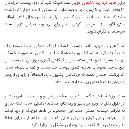
برای
خرید کرم روز لاکچری کوین
لطفا کلیک کنید گر روی پوست فرزندتان
تکه‌های قرمز و خارش‌داری وجود دارد، او ممکن است دچار اگزما شده
باشد که به آن درماتیت آتوپیک نیز می‌گویند. با این حال گاهی اوقات
حتی اگزما نیز با مرطوب کردن منظم رفع می‌شود، بنابراین لازم نیست
سراسیمه و نگران شوید.
اما گاهی در موارد نادر، پوست خشک کودک ممکن است نشانهٔ یک
عارضهٔ ژنتیکی به نام ایکتیوز یا ماهیاک باشد. ایکتیوز به صورت خشکی
پوست همراه با پوسته‌پوسته شدن و گهگاهی قرمزی بروز می‌کند. همچنین
این عارضه عموماً با ضخیم شدن پوست کف دست و کف پا همراه است.
اگر پزشک احتمال بدهد که فرزندتان ایکتیوز دارد، احتمالاً او را برای ارزیابی
و درمان به متخصص پوست ارجاع می‌دهد.
ست نوزاد شما در هنگام تولد نرم، صاف، خوش بو و بسیار حساس بوده و
در طول سال به ویژه در پاییز و زمستان مستعد خشکی است. البته نیازی
به نگرانی نیست. ممکن است این خشکی، در ظاهر کوچک او زیبا نباشد
ولی به‌راحتی می توان با روش هایی که در این مقاله از ، برای حفظ
رطوبت بدن نوزاد گفته می شود، این مشکل را برطرف کرد.