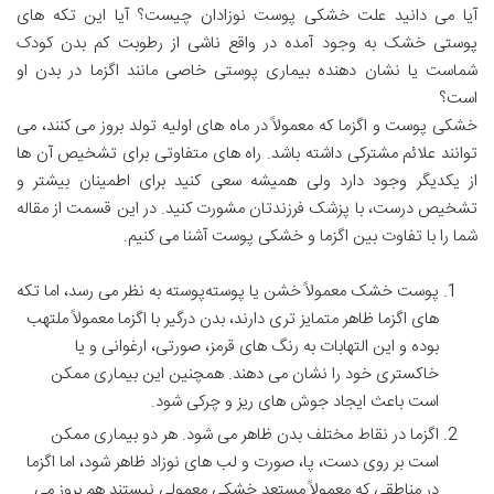
آیا می دانید علت خشکی پوست نوزادان چیست؟ آیا این تکه های
پوستی خشک به وجود آمده در واقع ناشی از رطوبت کم بدن کودک
شماست یا نشان دهنده بیماری پوستی خاصی مانند اگزما در بدن او
است؟
خشکی پوست و اگزما
که معمولاً در ماه های اولیه تولد بروز می کنند، می
توانند علائم مشترکی داشته باشد. راه های متفاوتی برای تشخیص آن ها
از یکدیگر وجود دارد ولی همیشه سعی کنید برای اطمینان بیشتر و
تشخیص درست، با پزشک فرزندتان مشورت کنید. در این قسمت از مقاله
شما را با تفاوت بین اگزما و خشکی پوست آشنا می کنیم.
پوست خشک معمولاً خشن یا پوسته‌پوسته به نظر می رسد، اما تکه
های اگزما ظاهر متمایز تری دارند، بدن درگیر با اگزما معمولاً ملتهب
بوده و این التهابات به رنگ های قرمز، صورتی، ارغوانی و یا
خاکستری خود را نشان می دهند. همچنین این بیماری ممکن
است باعث ایجاد جوش های ریز و چرکی شود.
اگزما در نقاط مختلف بدن ظاهر می شود. هر دو بیماری ممکن
است بر روی دست، پا، صورت و لب های نوزاد ظاهر شود، اما اگزما
در مناطقی که معمولاً مستعد خشکی معمولی نیستند هم بروز می