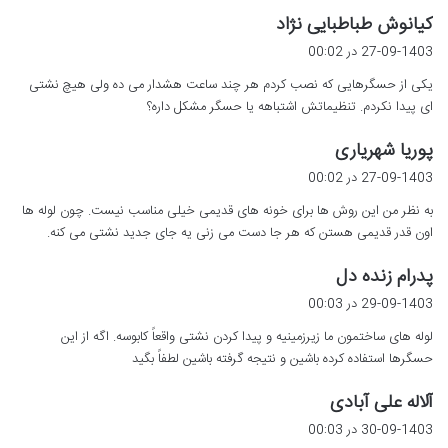
گ
کیانوش طباطبایی نژاد
ف
27-09-1403 در 00:02
ت
یکی از حسگرهایی که نصب کردم هر چند ساعت هشدار می ده ولی هیچ نشتی
:
ای پیدا نکردم. تنظیماتش اشتباهه یا حسگر مشکل داره؟
گ
پوریا شهریاری
ف
27-09-1403 در 00:02
ت
به نظر من این روش ها برای خونه های قدیمی خیلی مناسب نیست. چون لوله ها
:
اون قدر قدیمی هستن که هر جا دست می زنی یه جای جدید نشتی می کنه.
گ
پدرام زنده دل
ف
29-09-1403 در 00:03
ت
لوله های ساختمون ما زیرزمینیه و پیدا کردن نشتی واقعاً کابوسه. اگه از این
:
حسگرها استفاده کرده باشین و نتیجه گرفته باشین لطفاً بگید
گ
آلاله علی آبادی
ف
30-09-1403 در 00:03
ت