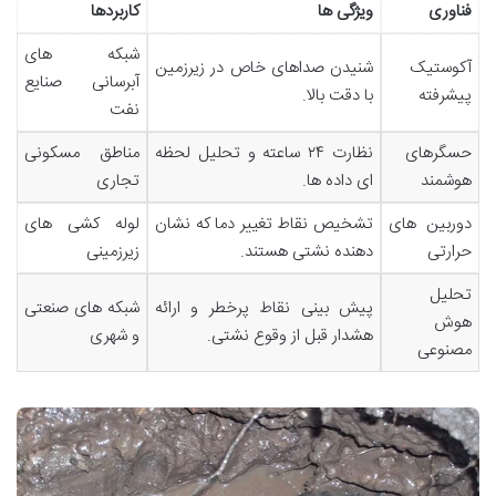
فناوری
ویژگی ها
کاربردها
شبکه های
آکوستیک
شنیدن صداهای خاص در زیرزمین
آبرسانی صنایع
پیشرفته
با دقت بالا.
نفت
حسگرهای
نظارت ۲۴ ساعته و تحلیل لحظه
مناطق مسکونی
هوشمند
ای داده ها.
تجاری
دوربین های
تشخیص نقاط تغییر دما که نشان
لوله کشی های
حرارتی
دهنده نشتی هستند.
زیرزمینی
تحلیل
پیش بینی نقاط پرخطر و ارائه
شبکه های صنعتی
هوش
هشدار قبل از وقوع نشتی.
و شهری
مصنوعی