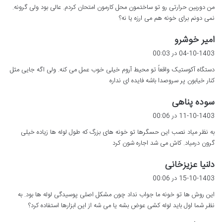
من دوربین حرارتی رو تو ساختمون محل کارمون امتحان کردم. عالی بود ولی گرونه.
:
نمی دونم برای خونه هم می ارزه یا نه؟
گ
امیر خوشرو
ف
04-10-1403 در 00:03
ت
دستگاه آکوستیک واقعاً تو محیط آروم خیلی خوب عمل می کنه. ولی اگه جایی مثل
:
کنار خیابون پر سروصدا باشه فایده ای نداره
گ
سوده پناهی
ف
11-10-1403 در 00:06
ت
به نظر میاد نصب این حسگرها تو خونه های بزرگ که طول لوله ها زیاده خیلی
:
گرون درمیاد. کاش می شد اجاره شون کرد
گ
دلنیا عزیزخانی
ف
15-10-1403 در 00:06
ت
این روش ها تو خونه ما جواب نداد چون مشکل اصلی پوسیدگی لوله ها بود. به
:
نظر شما اول باید لوله کشی عوض بشه یا می شه از این ابزارها استفاده کرد؟