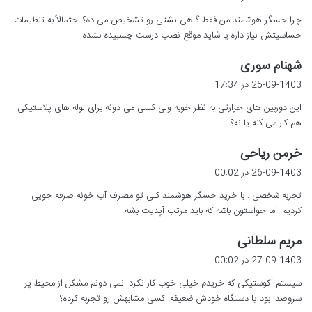
ت
چرا حسگر هوشمند من فقط گاهی نشتی رو تشخیص می ده؟ احتمالاً به تنظیمات
:
حساسیتش نیاز داره یا شاید موقع نصب درست چسبیده نشده
گ
شهنام سوری
ف
25-09-1403 در 17:34
ت
این دوربین های حرارتی به نظر خوبه ولی کسی می دونه برای لوله های پلاستیکی
:
هم کار می کنه یا نه؟
گ
خرمن ریاحی
ف
26-09-1403 در 00:02
ت
تجربه شخصی : با خرید حسگر هوشمند کلی تو مصرف آب خونه صرفه جویی
:
کردیم. اما حواستون باشه که باید مرتب آپدیت بشه
گ
مریم سلطانی
ف
27-09-1403 در 00:02
ت
سیستم آکوستیکی که خریدم خیلی خوب کار نکرد. نمی دونم مشکل از محیط پر
:
سروصدا بود یا دستگاه خودش ضعیفه. کسی مشابهش رو تجربه کرده؟