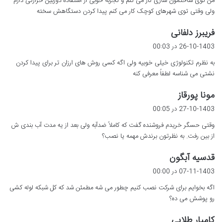
من توی ساختمون سازی کار می کنم و تجربه خوبی از استفاده دوربین حرارتی دارم
:
ولی وقتی توی شهرهای کوچک کار می کنم پیدا کردن دستگاهش سخته
گ
فریبرز دلفانی
ف
26-10-1403 در 00:03
ت
به نظرم تکنولوژی خیلی خوبیه ولی اگه کسی روش های ارزان تر برای پیدا کردن
:
نشتی می شناسه لطفاً معرفی کنه
گ
مونا پورقاز
ف
27-10-1403 در 00:05
ت
وقتی حسگر خریدم فروشنده گفت که کاملاً ضدآبه ولی بعد از یه مدت آب بندی ش
:
از بین رفت. به نظرتون برندش مهمه یا نصب؟
گ
قدسیه آبگون
ف
07-11-1403 در 00:00
ت
اگه بخوایم برای شرکت نصب کنیم چطور می شه مطمئن شد که کل شبکه لوله کشی
:
رو پوشش می ده؟
گ
کامیار طلایی