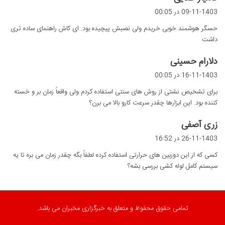
ف
09-11-1403 در 00:05
ت
حسگر هوشمند خوبی خریدم ولی نصبش پیچیده بود. ای کاش راهنمای ساده تری
:
داشت
گ
دلارام حسینی
ف
16-11-1403 در 00:05
ت
برای تشخیص نشتی از روش های سنتی استفاده کردم ولی واقعاً زمان بر و خسته
:
کننده بود. این ابزارها چقدر سرعت کارو بالا می برن؟
گ
زری آصفی
ف
26-11-1403 در 16:52
ت
کسی که از این دوربین های حرارتی استفاده کرده لطفاً بگه چقدر زمان می بره تا یه
:
سیستم کامل لوله کشی بررسی بشه؟
تمامی حقوق محفوظ و متعلق به خبرگزاری مخبران می باشد.