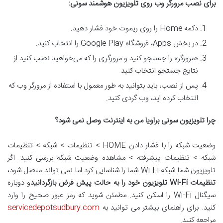
برای نصب مرورگر وب روی تلویزیون هوشمند سونی
:
دکمه Home را روی ریموت خود فشار دهید.
در بخش Apps، فروشگاه Google Play را انتخاب کنید.
«مرورگر» را جستجو کنید و مرورگری را که می‌خواهید نصب کنید از
نتایج جستجو انتخاب کنید.
پس از نصب، باید بتوانید به طور معمول با استفاده از مرورگر وب که
انتخاب کرده اید، وب گردی کنید.
چرا تلویزیون سونی براویا من به اینترنت وصل نمی شود؟
وضعیت شبکه را با فشار دادن HOME > تنظیمات > شبکه > تنظیمات
شبکه > تنظیمات پیشرفته > مشاهده وضعیت شبکه بررسی کنید. اگر
تلویزیون شما شبکه Wi-Fi شما را شناسایی کرد اما نمی تواند متصل شود،
تنظیمات
Wi-Fi
تلویزیون خود را به حالت پیش فرض بازگردانید
و دوباره
سیگنال Wi-Fi را اسکن کنید. مطمئن شوید که رمز عبور صحیح را وارد
کنید. برای راهنمای بیشتر می توانید به
servicedepotsudbury.com
مراجعه کنید.