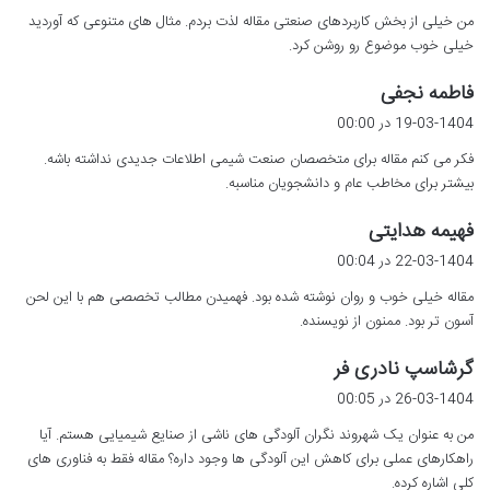
ت
من خیلی از بخش کاربردهای صنعتی مقاله لذت بردم. مثال های متنوعی که آوردید
:
خیلی خوب موضوع رو روشن کرد.
گ
فاطمه نجفی
ف
19-03-1404 در 00:00
ت
فکر می کنم مقاله برای متخصصان صنعت شیمی اطلاعات جدیدی نداشته باشه.
:
بیشتر برای مخاطب عام و دانشجویان مناسبه.
گ
فهیمه هدایتی
ف
22-03-1404 در 00:04
ت
مقاله خیلی خوب و روان نوشته شده بود. فهمیدن مطالب تخصصی هم با این لحن
:
آسون تر بود. ممنون از نویسنده.
گ
گرشاسپ نادری فر
ف
26-03-1404 در 00:05
ت
من به عنوان یک شهروند نگران آلودگی های ناشی از صنایع شیمیایی هستم. آیا
:
راهکارهای عملی برای کاهش این آلودگی ها وجود داره؟ مقاله فقط به فناوری های
کلی اشاره کرده.