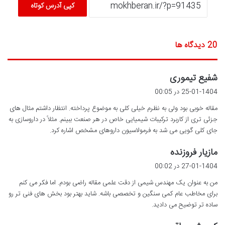
کپی آدرس کوتاه
‫20 دیدگاه ها
گ
شفیع تیموری
ف
25-01-1404 در 00:05
ت
مقاله خوبی بود ولی به نظرم خیلی کلی به موضوع پرداخته. انتظار داشتم مثال های
:
جزئی تری از کاربرد ترکیبات شیمیایی خاص در هر صنعت ببینم. مثلاً در داروسازی به
جای کلی گویی می شد به فرمولاسیون داروهای مشخص اشاره کرد.
گ
مازیار فروزنده
ف
27-01-1404 در 00:02
ت
من به عنوان یک مهندس شیمی از دقت علمی مقاله راضی بودم. اما فکر می کنم
:
برای مخاطب عام کمی سنگین و تخصصی باشه. شاید بهتر بود بخش های فنی تر رو
ساده تر توضیح می دادید.
گ