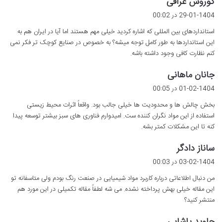
کوروش عراقی
ف
29-01-1404 در 00:02
ت
استانداردهای بین المللی که اشاره کردید خیلی مهم هستند اما آیا در ایران هم به
:
این استانداردها به طور کامل توجه میشه؟ به خصوص در صنایع کوچک تر فکر نمی
کنم نظارت کافی وجود داشته باشه.
گ
جانان ماهانی
ف
01-02-1404 در 00:05
ت
بخش چالش ها و محدودیت ها خیلی جالب بود. واقعاً اثرات محیط زیستی
:
استفاده از این مواد نگران کننده ست. امیدوارم فناوری های سبز بیشتر توسعه پیدا
کنه تا این مشکلات کمتر بشه.
گ
ساناز دادگر
ف
03-02-1404 در 00:03
ت
من دنبال اطلاعاتی درباره کاربرد مواد شیمیایی در صنعت رنگ بودم ولی متاسفانه تو
:
این مقاله خیلی بهش پرداخته نشده. می شه لطفاً مقاله تکمیلی در این مورد هم
منتشر کنید؟
گ