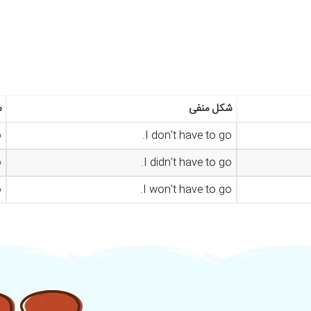
شکل منفی
س
?
I don’t have to go.
?
I didn’t have to go.
?
I won’t have to go.