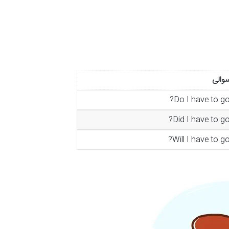
والی
Do I have to go
Did I have to go
Will I have to go