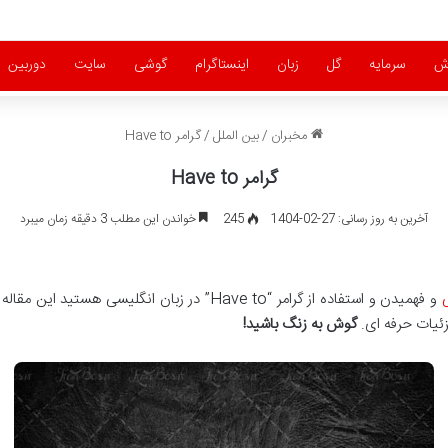
ش
سرمایه
گل
زبان
اینستاگرام
گوشی
سایت
دوربین
مخبران
/
بین الملل
/
گرامر Have to
گرامر Have to
آخرین به روز رسانی: 27-02-1404
245
خواندن این مطلب 3 دقیقه زمان میبرد
و فهمیدن و استفاده از گرامر “Have to” در زبان ان
جزئیات حرفه ای.
گوش به زنگ باشید
!