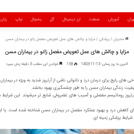
ران
آموزش
صنعت
ارز دیجیتال
گل
یخچال
چاپ
زبان
مخبران
/
پزشکی
/
مزایا و چالش های عمل تعویض مفصل زانو در بیماران مسن
مزایا و چالش های عمل تعویض مفصل زانو در بیماران مسن
آخرین به روز رسانی: 13-11-1403
158
خواندن این مطلب 3 دقیقه زمان میبرد
های رایج برای درمان درد و ناتوانی ناشی از آرتروز شدید به ویژه در بیمارا
کیفیت زندگی بیماران مسن را به طور چشمگیری بهبود بخشد.
ند آرتروز روماتیسم مفصلی و آسیب های غضروفی شایع تر میشوند. این شرایط
ی کاهش درد و بهبود عملکرد مفصل در بیماران مسن شناخته شده است. با ای
شرایط پزشکی زمینه ای.