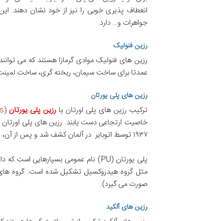
انعطاف پذیری خوبی را نیز از خود نشان دهند. این 
جواهرات و… دارد.
رزین فنولیک
رزین های فنولیک موادی گرمازا هستند که می توانند 
عمدتا برای ساخت سیمان، ریخته گری، ساخت لمینت و 
رزین های پلی یورتان
ترکیب رزین های پلی اورتان یا
رزین پلی یورتان
(Water-based
ns
خاصیت ارتجاعی دست یابند. رزین های پلی اورتان به
۱۹۳۷ توسط اتوبایر در آلمان کشف شد و پس از آن، این مواد به علت داشتن خواص ویژه پیشرفت بسیار زیادی را در انواع صنایع جهان داشتند.
پلی یورتان (PU) نام عمومی بسپارهایی
مثل گروه هیدروکسیل تشکیل شده است. گروه های ا
صورت می گیرد).
رزین های آلکید