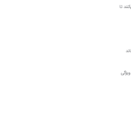
نند تا
ند
ویژگی