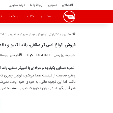
اقتصادی
عمومی
ارتباط با ما
درباره مخبران
مخبران
کتاب
داروخانه
ته
مخبران
/
تکنولوژی
/
فروش انواع اسپیکر سقفی، باند اکتی
فروش انواع اسپیکر سقفی، باند اکتیو و بان
آخرین به روز رسانی: 11-09-1404
80
خواندن این مطلب 6 دقیقه زمان 
.تجربه صدایی یکپارچه و حرفه‌ای با اسپیکر سقفی، باند اک
وقتی صحبت از کیفیت صدا می‌شود، اولین چیزی که ب
باشد. اما این تجربه عالی، به خودی خود ایجاد نمی‌ش
هم قرار بگیرند. در میان تجهیزات صوتی، سه محصول 