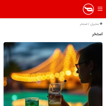
منو
مخبران
/
استخر
استخر