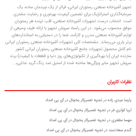
تجهیز آشپزخانه صنعتی رستوران ایرانی، فراتر از یک چیدمان ساده، یک
سرمایه‌گذاری استراتژیک برای تضمین کیفیت، بهره‌وری و رضایت مشتری
است. انتخاب درست تجهیزات آشپزخانه صنعتی، قلب تپنده هر رستوران
موفق محسوب می‌شود. در این راستا، سروش تجهیز با ارائه طیف وسیعی از
لوازم آشپزخانه صنعتی مدرن و کارآمد، شما را در دستیابی به استانداردهای
برتر یاری می‌رساند. مشخصات کلی تجهیزات آشپزخانه صنعتی رستوران ایرانی
نام کامل محصول تجهیزات جامع آشپزخانه صنعتی رستوران ایرانی کشور
سازنده ایران (با بهره‌گیری از تکنولوژی‌های روز دنیا و قطعات با کیفیت) برند
سروش تجهیز سایر ویژگی‌ها ساخته شده از استیل ضد زنگ گرید غذایی،…
نظرات کاربران
پارسا عیدی زاده
در
تجربه تعمیرکار یخچال در آی پی امداد
ثریا کوثری فر
در
تجربه تعمیرکار یخچال در آی پی امداد
مهسا مظفری
در
تجربه تعمیرکار یخچال در آی پی امداد
گندم سعادتمند
در
تجربه تعمیرکار یخچال در آی پی امداد