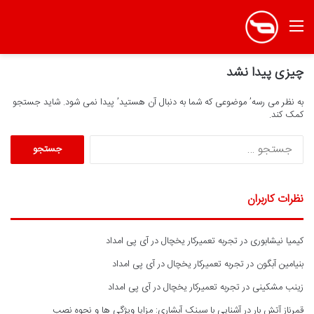
منو
چیزی پیدا نشد
به نظر می رسه’ موضوعی که شما به دنبال آن هستید’ پیدا نمی شود. شاید جستجو
کمک کند.
ج
س
ت
ج
نظرات کاربران
و
ب
ر
کیمیا نیشابوری
در
تجربه تعمیرکار یخچال در آی پی امداد
ا
ی
بنیامین آبگون
در
تجربه تعمیرکار یخچال در آی پی امداد
:
زینب مشکینی
در
تجربه تعمیرکار یخچال در آی پی امداد
قمرناز آتش بار
در
آشنایی با سینک آبشاری: مزایا ویژگی ها و نحوه نصب