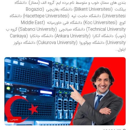
بندی های ممتاز، خوب و متوسط نام برده ایم: گروه الف (ممتاز): دانشگاه
بیلکنت (Bilkent Universitesi) دانشگاه بغازیچی (Bogazici
Universitesi) دانشگاه حاجت تپه (Hacettepe Universitesi) دانشگاه
کوچ (Koc Universitesi) دانشگاه فنی خاورمیانه (Middle East
Technical University) دانشگاه صبانچی (Sabanci University) گروه ب
(خوب): دانشگاه آنکارا (Ankara University) دانشگاه جانکایا (Cankaya
University) دانشگاه چوکوروا (Cukurova University) دانشگاه دوکوز
ایلول…
عمومی