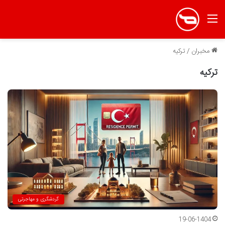
منو
مخبران
/
ترکیه
ترکیه
گردشگری و مهاجرتی
19-06-1404