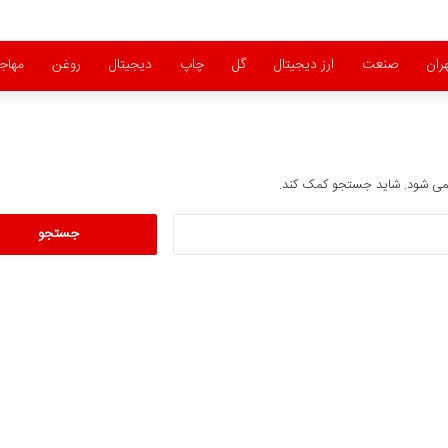
ران
صنعت
ارز دیجیتال
گل
چاپ
دیجیتال
روغن
مهاج
 نمی شود. شاید جستجو کمک کند.
ج
س
ت
ج
و
ب
ر
ا
ی
: