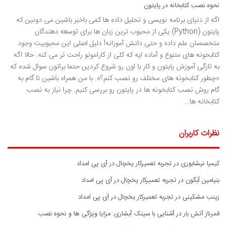
نحوه نصب کتابخانه در پایتون
اگه از دنیای برنامه نویسی و تحلیل داده ها کمی باخبر باشین می دونین که
پایتون (Python) یکی از محبوب ترین زبان ها برای توسعه دهندگان
متخصصان علم داده و حتی دانش آموزانه! دلیل اصلی این محبوبیت وجود
کتابخونه های متنوع و آماده ایه که کلی از کارامونو راحت تر می کنه. حالا اگه
به تازگی آموزش پایتون و کار با اون رو شروع کردین حتما براتون سوال شده که
«چطور کتابخونه های مختلف رو نصب کنم؟». با من همراه باشین تا گام به
گام روش نصب کتابخونه ها در پایتون رو بررسی کنیم. چرا نیاز به نصب
کتابخانه ها…
نظرات کاربران
کیمیا نیشابوری
در
تجربه تعمیرکار یخچال در آی پی امداد
بنیامین آبگون
در
تجربه تعمیرکار یخچال در آی پی امداد
زینب مشکینی
در
تجربه تعمیرکار یخچال در آی پی امداد
قمرناز آتش بار
در
آشنایی با سینک آبشاری: مزایا ویژگی ها و نحوه نصب