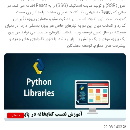
سرور (SSR) و تولید سایت استاتیک (SSG) را به React اضافه می کند، در
حالی که React به تنهایی یک کتابخانه برای ساخت رابط کاربری سمت
کلاینت است. این تفاوت اساسی بر عملکرد، سئو و معماری پروژه تأثیر می
گذارد و انتخاب میان این دو به نیازهای خاص هر پروژه بستگی دارد. در دنیای
همیشه در حال تحول توسعه وب، انتخاب ابزارهای مناسب می تواند مرز بین
یک پروژه موفق و یک چالش بی پایان باشد. با ظهور تکنولوژی های جدید و
پیشرفت های مداوم، توسعه دهندگان…
اقتصادی
29-08-1403