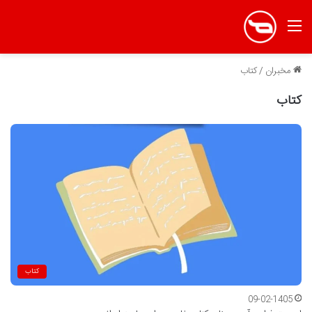
منو
مخبران
/
کتاب
کتاب
کتاب
09-02-1405