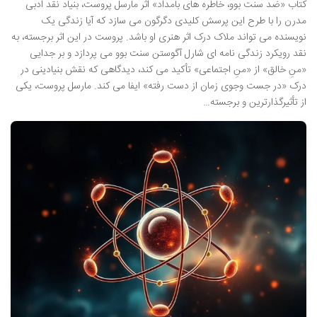
کتاب «ضد سنت بوو، خاطره های بامداد» اثر مارسل پروست، بنیاد نقد ادبی
مدرن را با طرح این پرسش کلیدی دگرگون می سازد که آیا زندگی یک
نویسنده می تواند ملاک درک اثر هنری او باشد. پروست در این اثر برجسته، به
نقد رویکرد زندگی نامه ای شارل آگوستن سنت بوو می پردازد و بر جدایی
«منِ خالق» از «منِ اجتماعی» تأکید می کند، دیدگاهی که نقش بنیادینی در
درک «در جست وجوی زمان از دست رفته» ایفا می کند. مارسل پروست، یکی
از تأثیرگذارترین و برجسته…