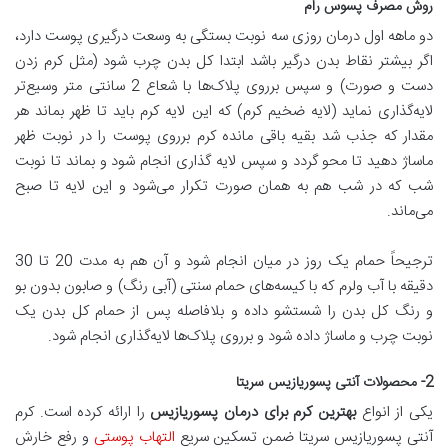
روش مصرف پسوس رام
دو ماهه اول درمان روزی سه نوبت بستگی به وسعت درگیری پوست دارد،
اگر بیشتر نقاط بدن درگیر باشد ابتدا کل بدن چرب شود (مثل کرم زدن
دست و صورت) و سپس برروی پلاک‌ها با شعاع 2 سانتی متر وسیع‌تر
لایه‌گذاری نماید (لایه ضخیم کرم) که این لایه کرم باید تا ظهر بماند هر
مقدار که جذب شد بقیه باقی مانده کرم برروی پوست را در نوبت ظهر
ماساژ دهید تا محو گردد و سپس لایه گذاری انجام شود و بماند تا نوبت
شب که در شب هم به همان صورت تکرار می‌شود و این لایه تا صبح
می‌ماند.
ترجیحاً حمام یک روز در میان انجام شود و آن هم به مدت 20 تا 30
دقیقه با آب ولرم که با کیسه‌های حمام سنتی (آبی رنگ) و صابون بدون بو
و رنگ کل بدن را شستشو داده و بلافاصله پس از حمام کل بدن یک
نوبت چرب و ماساژ داده شود و برروی پلاک‌ها لایه‌گذاری انجام شود.
2- محصولات آنتی پسوریازیس سریتا
یکی از انواع
بهترین کرم برای درمان پسوریازیس
را ارائه کرده است. کرم
آنتی پسوریازیس سریتا ضمن تسکین سریع
التهاب پوستی
و رفع خارش