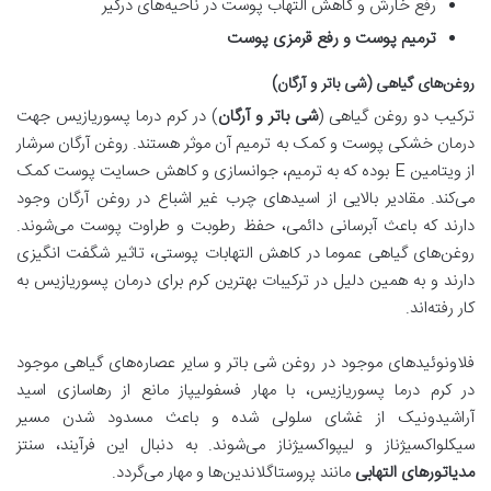
رفع خارش و کاهش التهاب پوست در ناحیه‌های درگیر
ترمیم پوست و رفع قرمزی پوست
روغن‌های گیاهی (شی باتر و آرگان)
ترکیب دو روغن گیاهی (
شی باتر و آرگان
) در کرم درما پسوریازیس جهت
درمان خشکی پوست و کمک به ترمیم آن موثر هستند. روغن آرگان سرشار
از ویتامین E بوده که به ترمیم، جوانسازی و کاهش حسایت پوست کمک
می‌کند. مقادیر بالایی از اسیدهای چرب غیر اشباع در روغن آرگان وجود
دارند که باعث آبرسانی دائمی، حفظ رطوبت و طراوت پوست می‌شوند.
روغن‌های گیاهی عموما در کاهش التهابات پوستی، تاثیر شگفت انگیزی
دارند و به همین دلیل در ترکیبات بهترین کرم برای درمان پسوریازیس به
کار رفته‌اند.
فلاونوئیدهای موجود در روغن شی باتر و سایر عصاره‌های گیاهی موجود
در کرم درما پسوریازیس، با مهار فسفولیپاز مانع از رهاسازی اسید
آراشیدونیک از غشای سلولی شده و باعث مسدود شدن مسیر
سیکلواکسیژناز و لیپواکسیژناز می‌شوند. به دنبال این فرآیند، سنتز
مدیاتور‌های التهابی
مانند پروستاگلاندین‌ها و مهار می‌گردد.