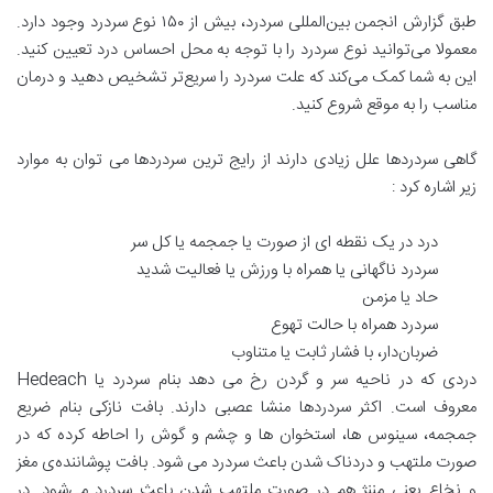
طبق گزارش انجمن بین‌المللی سردرد، بیش از ۱۵۰ نوع سردرد وجود دارد.
معمولا می‌توانید نوع سردرد را با توجه به محل احساس درد تعیین کنید.
این به شما کمک می‌کند که علت سردرد را سریع‌تر تشخیص دهید و درمان
مناسب را به ‌موقع شروع کنید.
گاهی سردردها علل زیادی دارند از رایج ترین سردردها می توان به موارد
زیر اشاره کرد :
درد در یک نقطه ای از صورت یا جمجمه یا کل سر
سردرد ناگهانی یا همراه با ورزش یا فعالیت شدید
حاد یا مزمن
سردرد همراه با حالت تهوع
ضربان‌دار، با فشار ثابت یا متناوب
دردی که در ناحیه سر و گردن رخ می دهد بنام سردرد یا Hedeach
معروف است. اکثر سردردها منشا عصبی دارند. بافت نازکی بنام ضریع
جمجمه، سینوس ها، استخوان ها و چشم و گوش را احاطه کرده که در
صورت ملتهب و دردناک شدن باعث سردرد می شود. بافت پوشاننده‌ی مغز
و نخاع یعنی مننژ هم در صورت ملتهب شدن باعث سردرد می‌شود. در