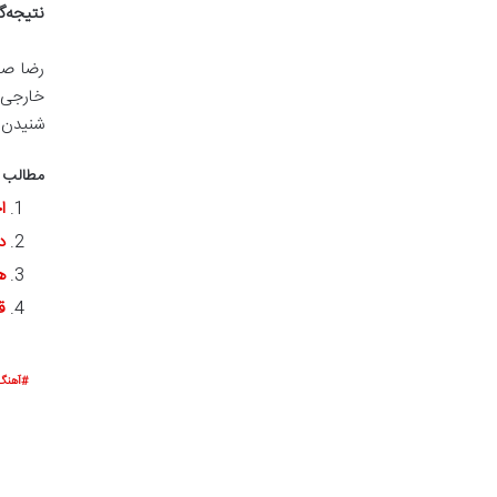
نتیجه‌گ
رضا صاد
خارجی پ
شنیدن م
مطالب پ
ا
د
ه
ق
آهنگ