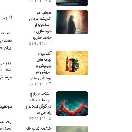
29-10-1404
حجاب در
آغاز مس
اندیشه عرفای
مسلمان؛ از
خودسازی تا
جامعه‌سازی
همکاری 
22-10-1404
ایران ج
آشنایی با
لهجه‌های
وی در ب
بریتیش و
اشعار ش
امریکن در
موسیقی،
روخوانی متون
07-10-1404
مشکلات رایج
در نمایه مقاله
در گوگل اسکالر و
موفقیت
راه حل ها
27-09-1404
خلاصه کتاب قله
آهنگ‌ه