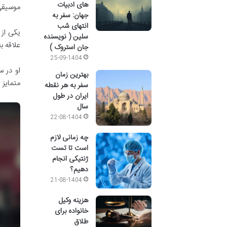
های ادبیات
موسیقی 
جهان: سفر به
انتهای شب
یکی از
سلین ( نویسنده
علاقه 
جان استروک )
25-09-1404
بهترین زمان
متمایز 
سفر به هر نقطه
ایران در طول
سال
22-08-1404
چه زمانی لازم
است تا تست
ژنتیکی انجام
دهیم؟
21-08-1404
هزینه وکیل
خانواده برای
طلاق