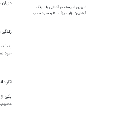
دوران ح
شروین شایسته
در
آشنایی با سینک
آبشاری: مزایا ویژگی ها و نحوه نصب
زندگی 
خود تعا
آثار ما
یکی از
محبوب ر