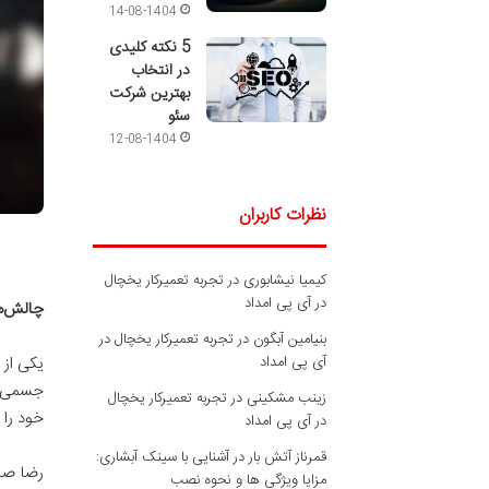
14-08-1404
5 نکته کلیدی
در انتخاب
بهترین شرکت
سئو
12-08-1404
نظرات کاربران
کیمیا نیشابوری
در
تجربه تعمیرکار یخچال
در آی پی امداد
چالش‌ها
بنیامین آبگون
در
تجربه تعمیرکار یخچال در
آی پی امداد
یکی از 
جسمی در
زینب مشکینی
در
تجربه تعمیرکار یخچال
خود را د
در آی پی امداد
قمرناز آتش بار
در
آشنایی با سینک آبشاری:
رضا صاد
مزایا ویژگی ها و نحوه نصب