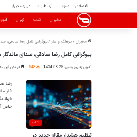
اقتصادی
عمومی
ارتباط با ما
درباره مخبران
مخبران
کتاب
تهران
آموز
مخبران
/
فرهنگ و هنر
/
بیوگرافی کامل رضا صادقی، صدا
بیوگرافی کامل رضا صادقی، صدای ماندگار م
آخرین به روز رسانی: 25-08-1404
548
خواندن این مطلب 2 دقیقه زم
آثار م
خوانندگ
خاص آثا
کتاب
تنظیم هشدار مقاله جدید در