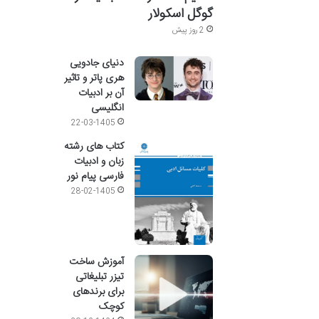
گوگل اسکولار
2 روز پیش
دنیای جادویی
هری پاتر و تاثیر
آن بر ادبیات
انگلیسی
22-03-1405
کتاب های رشته
زبان و ادبیات
فارسی پیام نور
28-02-1405
آموزش ساخت
تیزر تبلیغاتی
برای برندهای
کوچک