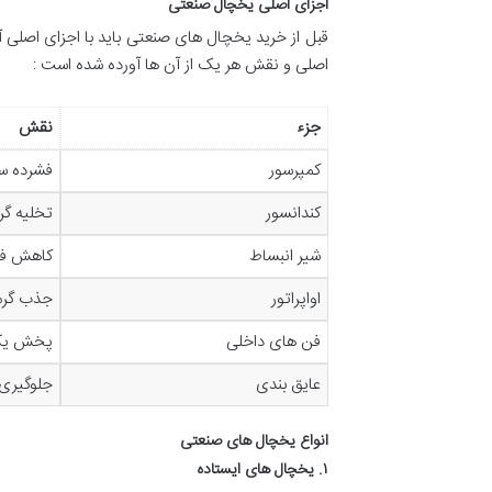
اجزای اصلی یخچال صنعتی
قبل از خرید یخچال های صنعتی باید با اجزای اصلی آ
اصلی و نقش هر یک از آن ها آورده شده است :
جزء
نقش
کمپرسور
فشرده سا
کندانسور
تخلیه گرم
شیر انبساط
کاهش فشا
اواپراتور
جذب گرما
فن های داخلی
پخش یکن
عایق بندی
جلوگیری 
انواع یخچال های صنعتی
۱. یخچال های ایستاده