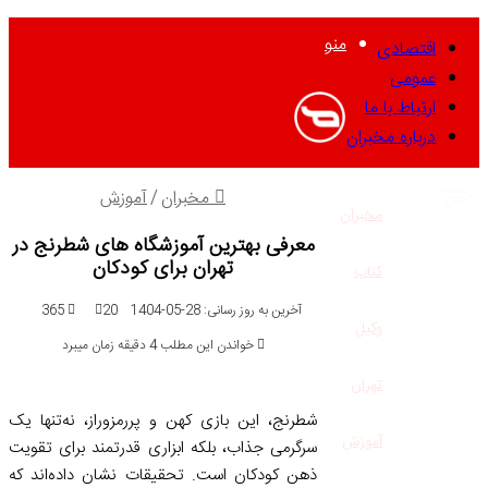
منو
اقتصادی
عمومی
ارتباط با ما
درباره مخبران
مخبران
/
آموزش
مخبران
معرفی بهترین آموزشگاه های شطرنج در
تهران برای کودکان
کتاب
آخرین به روز رسانی: 28-05-1404
20
365
وکیل
خواندن این مطلب 4 دقیقه زمان میبرد
تهران
شطرنج، این بازی کهن و پررمزوراز، نه‌تنها یک
آموزش
سرگرمی جذاب، بلکه ابزاری قدرتمند برای تقویت
ذهن کودکان است. تحقیقات نشان داده‌اند که