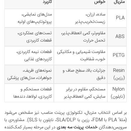
متریال
خواص
کاربرد
ساده، ارزان،
مدل‌های نمایشی،
PLA
زیست‌تخریب‌پذیر
پروتوتایپ‌های اولیه
مقاوم‌تر، کمی انعطاف‌پذیر،
تست‌های عملکردی،
ABS
تحمل حرارت
قطعات کاربردی
مقاومت شیمیایی و مکانیکی
قطعات نیمه کاربردی،
PETG
خوب، شفافیت
کاربردهای غذایی
Resin
جزئیات بالا، سطح صاف و
نمونه‌های ظریف،
(رزین)
دقیق
جواهرات، مدل‌های پزشکی
Nylon
مستحکم، مقاوم در برابر
قطعات مستحکم و
(نایلون)
سایش، کمی انعطاف‌پذیر
کاربردی، لولاها، دنده‌ها
بر اساس انتخاب متریال، تکنولوژی پرینت مناسب نیز مشخص می‌شود
(مثلاً PLA با FDM، رزین با SLA/DLP، نایلون با SLS). مشاوره‌ی با
سرویس‌دهندگان
خدمات پرینت سه بعدی
در این مرحله بسیار کمک‌کننده