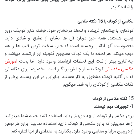
را آماده کنید.
عكاسي از كودك با 15 نكته طلایی
کودکان، با چشمان فریبنده و لبخند درخشان خود، فرشته های کوچک روی
زمین هستند. همه چیز درباره آن ها نشان از عشق و شادی دارد.
معصومیت آنها آنقدر برجسته است كه حتی سخت ترین قلب ها را هم
ذوب میكند. هر لحظه با یک کودک همچون گنجینه ای ارزشمند میباشد و
چه كاری بهتر از ثبت این لحظات ارزشمند وجود دارد. اما بحث
آموزش
عکاسی مقدماتی
کودک بسیار چالش برانگیز است مخصوصا برای عکاسانی
که در آتلیه کودک مشغول به کار هستند. بنابراین در این پست، برخی از
نكات عكاسی از كودكان را به شما میگویم.
15 نكته عكاسی از كودك
1- تجهیزات مهم نیستند.
برای عكاسی از كودك از چه دوربینی باید استفاده كنم؟ خب، شما میتوانید
از هر دوربینی كه برای عكاسی از کودک دارید استفاده نمایید. برای هر نوعی
از دوربین مزایا و معایبی وجود دارد. بگذارید به تعدادی از آنها اشاره كنم: