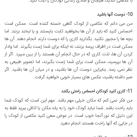
با عكاسی كندید، هیجان و شادی زندگی كودكان را ثبت كنید.
10- دوست آنها باشید
من می دانم که عکاسی از کودک گاهی خسته کننده است. ممکن است
احساس کنید كه باید از آن ها بخواهید ثابت بایستند و یا لبخند بزنند. اما
بچه ها را مجبور نکنید. بگذارید کاری را که دوست دارند انجام دهند. آن ها
ممکن است در اطراف پرسه بزنند، نه اینکه برای شما ژست بگیرند. اما وادار
کردن آن ها، لذت كاری كه در حال انجام آن هستند را از بین میبرد. اگر از
آن ها بپرسید، ممکن است برای شما ژست بگیرند، اما تصویر طبیعی به
نظر نمی رسد. بنابراین دوست آن ها باشید، و در میان آن ها باشید. اگر
صبر داشته باشید، عکس های بسیار خوبی خواهید گرفت.
11- كاری كنید کودکان احساس راحتی بكنند
من فکر نمی کنم كه مکان خیلی مهم باشد. مهم این است که کودک شما
باید راحت باشد. شما نباید کودک خود را به یك مکان یا اتاقی ببرید فقط به
این دلیل كه نور آنجا خوب است. در عوض سعی کنید عكاسی از کودک را
در جایی كه آنها راحت هستند انجام دهید.