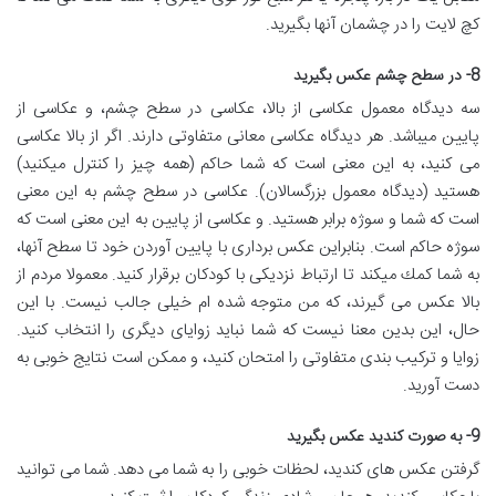
كچ لایت را در چشمان آنها بگیرید.
8- در سطح چشم عکس بگیرید
سه دیدگاه معمول عكاسی از بالا، عكاسی در سطح چشم، و عكاسی از
پایین میباشد. هر دیدگاه عكاسی معانی متفاوتی دارند. اگر از بالا عکاسی
می كنید، به این معنی است که شما حاكم (همه چیز را كنترل میكنید)
هستید (دیدگاه معمول بزرگسالان). عکاسی در سطح چشم به این معنی
است که شما و سوژه برابر هستید. و عکاسی از پایین به این معنی است که
سوژه حاكم است. بنابراین عكس برداری با پایین آوردن خود تا سطح آنها،
به شما كمك میكند تا ارتباط نزدیكی با كودكان برقرار كنید. معمولا مردم از
بالا عکس می گیرند، که من متوجه شده ام خیلی جالب نیست. با این
حال، این بدین معنا نیست که شما نباید زوایای دیگری را انتخاب کنید.
زوایا و ترکیب بندی متفاوتی را امتحان کنید، و ممکن است نتایج خوبی به
دست آورید.
9- به صورت كندید عكس بگیرید
گرفتن عکس های کندید، لحظات خوبی را به شما می دهد. شما می توانید