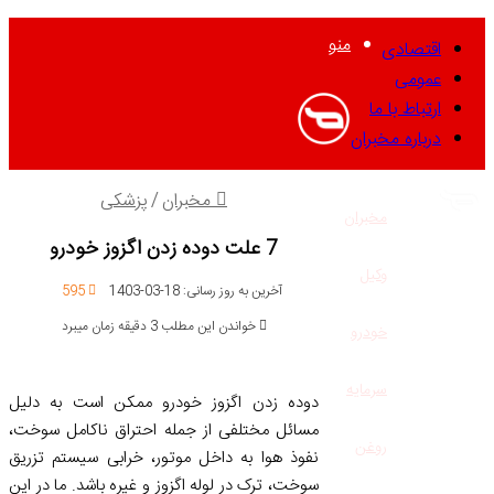
منو
اقتصادی
عمومی
ارتباط با ما
درباره مخبران
مخبران
/
پزشکی
مخبران
7 علت دوده زدن اگزوز خودرو
وکیل
آخرین به روز رسانی: 18-03-1403
595
خواندن این مطلب 3 دقیقه زمان میبرد
خودرو
سرمایه
دوده زدن اگزوز خودرو ممکن است به دلیل
مسائل مختلفی از جمله احتراق ناکامل سوخت،
روغن
نفوذ هوا به داخل موتور، خرابی سیستم تزریق
سوخت، ترک در لوله اگزوز و غیره باشد. ما در این